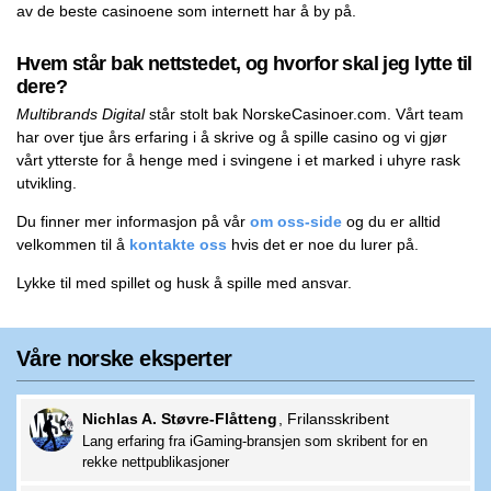
av de beste casinoene som internett har å by på.
Hvem står bak nettstedet, og hvorfor skal jeg lytte til
dere?
Multibrands Digital
står stolt bak NorskeCasinoer.com. Vårt team
har over tjue års erfaring i å skrive og å spille casino og vi gjør
vårt ytterste for å henge med i svingene i et marked i uhyre rask
utvikling.
Du finner mer informasjon på vår
om oss-side
og du er alltid
velkommen til å
kontakte oss
hvis det er noe du lurer på.
Lykke til med spillet og husk å spille med ansvar.
Våre norske eksperter
Nichlas A. Støvre-Flåtteng
Frilansskribent
Lang erfaring fra iGaming-bransjen som skribent for en
rekke nettpublikasjoner