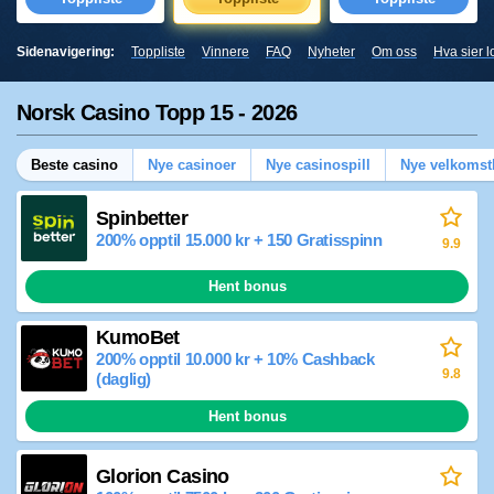
Sidenavigering
Toppliste
Vinnere
FAQ
Nyheter
Om oss
Hva sier 
Norsk Casino Topp 15 - 2026
Beste casino
Nye casinoer
Nye casinospill
Nye velkomst
Spinbetter
200% opptil 15.000 kr + 150 Gratisspinn
9.9
Hent bonus
KumoBet
200% opptil 10.000 kr + 10% Cashback
9.8
(daglig)
Hent bonus
Glorion Casino