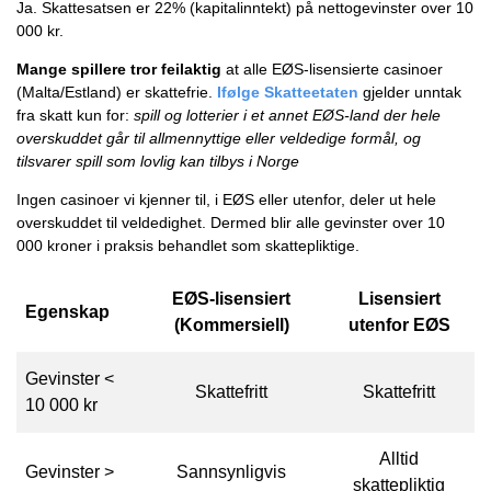
Ja. Skattesatsen er 22% (kapitalinntekt) på nettogevinster over 10
000 kr.
Mange spillere tror feilaktig
at alle EØS-lisensierte casinoer
(Malta/Estland) er skattefrie.
Ifølge Skatteetaten
gjelder unntak
fra skatt kun for:
spill og lotterier i et annet EØS-land der hele
overskuddet går til allmennyttige eller veldedige formål, og
tilsvarer spill som lovlig kan tilbys i Norge
Ingen casinoer vi kjenner til, i EØS eller utenfor, deler ut hele
overskuddet til veldedighet. Dermed blir alle gevinster over 10
000 kroner i praksis behandlet som skattepliktige.
EØS-lisensiert
Lisensiert
Egenskap
(Kommersiell)
utenfor EØS
Gevinster <
Skattefritt
Skattefritt​
10 000 kr
Alltid
Gevinster >
Sannsynligvis
skattepliktig