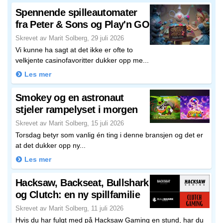
Spennende spilleautomater
fra Peter & Sons og Play'n GO
Skrevet av Marit Solberg, 29 juli 2026
Vi kunne ha sagt at det ikke er ofte to
velkjente casinofavoritter dukker opp me...
Les mer
Smokey og en astronaut
stjeler rampelyset i morgen
Skrevet av Marit Solberg, 15 juli 2026
Torsdag betyr som vanlig én ting i denne bransjen og det er
at det dukker opp ny...
Les mer
Hacksaw, Backseat, Bullshark
og Clutch: en ny spillfamilie
Skrevet av Marit Solberg, 11 juli 2026
Hvis du har fulgt med på Hacksaw Gaming en stund, har du