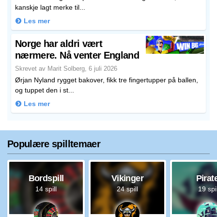
kanskje lagt merke til...
Les mer
Norge har aldri vært
nærmere. Nå venter England
Skrevet av Marit Solberg, 6 juli 2026
Ørjan Nyland rygget bakover, fikk tre fingertupper på ballen,
og tuppet den i st...
Les mer
Populære spilltemaer
Bordspill
Vikinger
Pirat
14 spill
24 spill
19 spil