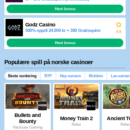
Hent bonus
Godz Casino
300% opptil 24.000 kr + 300 Gratisspinn
8.8
Hent bonus
Populære spill på norske casinoer
Beste vurdering
RTP
Høy-varians
Middels
Lav-varian
Bullets and
Money Train 2
Ancient 
Bounty
Relax
Relax
Hacksaw Gaming