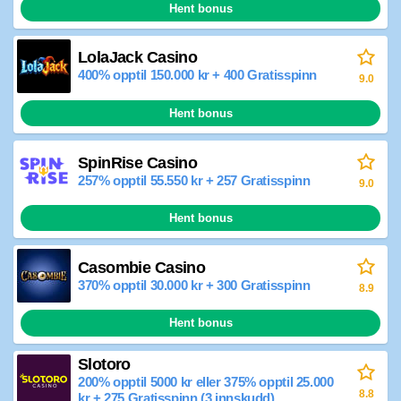
Hent bonus
LolaJack Casino
400% opptil 150.000 kr + 400 Gratisspinn
9.0
Hent bonus
SpinRise Casino
257% opptil 55.550 kr + 257 Gratisspinn
9.0
Hent bonus
Casombie Casino
370% opptil 30.000 kr + 300 Gratisspinn
8.9
Hent bonus
Slotoro
200% opptil 5000 kr eller 375% opptil 25.000
8.8
kr + 275 Gratisspinn (3 innskudd)