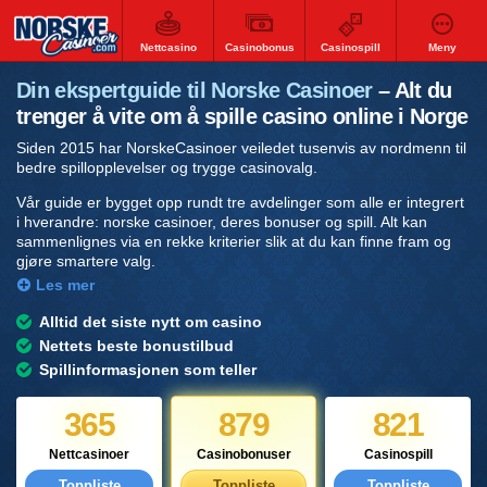
Nettcasino
Casinobonus
Casinospill
Meny
Din ekspertguide til Norske Casinoer
Alt du
trenger å vite om å spille casino online i Norge
Siden 2015 har NorskeCasinoer veiledet tusenvis av nordmenn til
bedre spillopplevelser og trygge casinovalg.
Vår guide er bygget opp rundt tre avdelinger som alle er integrert
i hverandre: norske casinoer, deres bonuser og spill. Alt kan
sammenlignes via en rekke kriterier slik at du kan finne fram og
gjøre smartere valg.
Les mer
Alltid det siste nytt om casino
Nettets beste bonustilbud
Spillinformasjonen som teller
365
879
821
Nettcasinoer
Casinobonuser
Casinospill
Toppliste
Toppliste
Toppliste