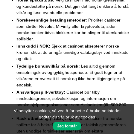
Norsk språkstøtte:
Velg casinoer med norsk grensesnitt
og kundestøtte på norsk. Det gjør det langt enklere å forstå
vilkår og løse eventuelle problemer.
Norskevennlige betalingsmetoder:
Prioriter casinoer
som støtter Revolut, MiFinity eller kryptovaluta, siden
norske banker tidvis blokkerer kortbetalinger til utenlandske
spillsider.
Innskudd i NOK:
Sjekk at casinoet aksepterer norske
kroner, slik at du unngår unødige valutagebyr ved innskudd
og uttak.
Tydelige bonusvilkår på norsk:
Les alltid gjennom
omsetningskrav og gyldighetsperiode. Et godt tegn er at
vilkårene er oversatt til norsk og ikke bare tilgjengelige på
engelsk.
Ansvarligsspill-verktøy:
Casinoet bør tilby
innskuddsgrenser, selveksklusjon og informasjon om
norske hjelpeorganisasjoner som Hjelpelinjen (tlf. 800 800
Vi benytter cookies, så ved å fortsette å bruke nettstedet
40).
godtar du vår bruk av cookies
Rask utbetaling (i NOK):
Sjekk anmeldelser fra norske
spillere for å bekrefte at utbetalinger faktisk gjennomføres
Jeg forstår
uten unødige forsinkelser eller krav om ekstra