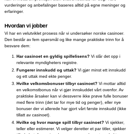
vurderinger og anbefalinger baseres alltid på egne meninger og
erfaringer.
Hvordan vi jobber
Vi har en velutviklet prosess når vi undersøker norske casinoer.
Den består av fem spørsmål og like mange praktiske trinn for å
besvare dem:
Har casinoet en gyldig spillelisens?
Vi slår det opp i
relevante myndigheters registre.
Fungerer innskudd og uttak?
Vi gjør minst ett innskudd
og ett uttak med ekte penger.
Hvilke velkomsbonuser tilbyr casinoet?
Vi mottar alltid
en velkomstbonus når vi gjør innskuddet vårt ovenfor. Av
praktiske årsaker kan vi dessverre ikke prøve fulle bonuser
med flere trinn (det tar for mye tid og penger), eller nye
bonuser der vi allerede har gjort vårt første innskudd (ikke
tillatt av casinoet).
Hvilke og hvor mange spill tilbyr casinoet?
Vi sjekker,
teller eller estimerer. Vi velger deretter et par titler, sjekker