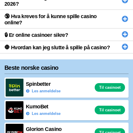
2026?
🔞 Hva kreves for å kunne spille casino
online?
🔒 Er online casinoer sikre?
🛑 Hvordan kan jeg slutte å spille på casino?
Beste norske casino
Spinbetter
Til casinoet
Les anmeldelse
KumoBet
Til casinoet
Les anmeldelse
Glorion Casino
Til casinoet