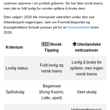
casinoer opererer i en juridisk gråsone. De har ikke norsk lisens,
men det er fullt lovlig for norske spillere å bruke dem.
Etter valget i 2025 ble monopolet videreført under den nye
Arbeiderparti-regjeringen, selv om Fremskrittspartiet og
bransjekritikere fortsatt presser på for en
lisensmodell
innen
2028.
🇳🇴 Norsk
🌍 Utenlandske
Kriterium
Tipping
nettcasinoer
Lovlig å bruke for
Fullt lovlig og
Lovlig status:
spillere, men ingen
norsk lisens
norsk lisens
Begrenset
Spillutvalg:
(
Kong Kasino
,
Stort utvalg
Lotto, sport)
Velkomstbonuser,