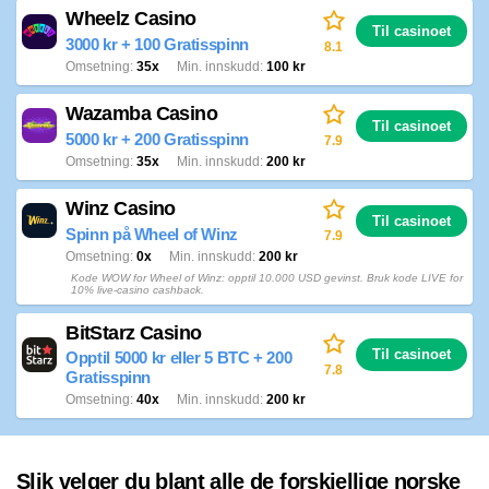
Wheelz Casino
Til casinoet
3000 kr + 100 Gratisspinn
8.1
Omsetning
35x
Min. innskudd
100 kr
Wazamba Casino
Til casinoet
5000 kr + 200 Gratisspinn
7.9
Omsetning
35x
Min. innskudd
200 kr
Winz Casino
Til casinoet
Spinn på Wheel of Winz
7.9
Omsetning
0x
Min. innskudd
200 kr
Kode WOW for Wheel of Winz: opptil 10.000 USD gevinst. Bruk kode LIVE for
10% live-casino cashback.
BitStarz Casino
Til casinoet
Opptil 5000 kr eller 5 BTC + 200
7.8
Gratisspinn
Omsetning
40x
Min. innskudd
200 kr
Slik velger du blant alle de forskjellige norske