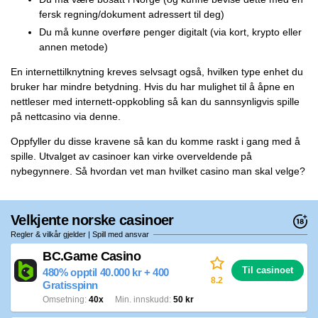
fersk regning/dokument adressert til deg)
Du må kunne overføre penger digitalt (via kort, krypto eller
annen metode)
En internettilknytning kreves selvsagt også, hvilken type enhet du
bruker har mindre betydning. Hvis du har mulighet til å åpne en
nettleser med internett-oppkobling så kan du sannsynligvis spille
på nettcasino via denne.
Oppfyller du disse kravene så kan du komme raskt i gang med å
spille. Utvalget av casinoer kan virke overveldende på
nybegynnere. Så hvordan vet man hvilket casino man skal velge?
Velkjente norske casinoer
Regler & vilkår gjelder | Spill med ansvar
BC.Game Casino
Til casinoet
480% opptil 40.000 kr + 400
8.2
Gratisspinn
Omsetning
40x
Min. innskudd
50 kr