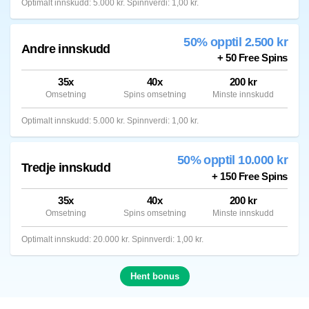
Optimalt innskudd: 5.000 kr. Spinnverdi: 1,00 kr.
50% opptil 2.500 kr
Andre innskudd
+ 50 Free Spins
35x
40x
200 kr
Omsetning
Spins omsetning
Minste innskudd
Optimalt innskudd: 5.000 kr. Spinnverdi: 1,00 kr.
50% opptil 10.000 kr
Tredje innskudd
+ 150 Free Spins
35x
40x
200 kr
Omsetning
Spins omsetning
Minste innskudd
Optimalt innskudd: 20.000 kr. Spinnverdi: 1,00 kr.
Hent bonus