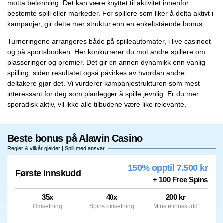
motta belønning. Det kan være knyttet til aktivitet innenfor
bestemte spill eller markeder. For spillere som liker å delta aktivt i
kampanjer, gir dette mer struktur enn en enkeltstående bonus.
Turneringene arrangeres både på spilleautomater, i live casinoet
og på sportsbooken. Her konkurrerer du mot andre spillere om
plasseringer og premier. Det gir en annen dynamikk enn vanlig
spilling, siden resultatet også påvirkes av hvordan andre
deltakere gjør det. Vi vurderer kampanjestrukturen som mest
interessant for deg som planlegger å spille jevnlig. Er du mer
sporadisk aktiv, vil ikke alle tilbudene være like relevante.
Beste bonus på Alawin Casino
Regler & vilkår gjelder | Spill med ansvar
150% opptil 7.500 kr
Første innskudd
+ 100 Free Spins
35x
40x
200 kr
Omsetning
Spins omsetning
Minste innskudd