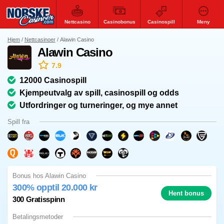
Nettcasino
Casinobonus
Casinospill
Meny
Hjem
Nettcasinoer
Alawin Casino
Alawin Casino
7.9
12000 Casinospill
Kjempeutvalg av spill, casinospill og odds
Utfordringer og turneringer, og mye annet
Spill fra
Bonus hos Alawin Casino
300% opptil 20.000 kr
Hent bonus
300 Gratisspinn
Betalingsmetoder