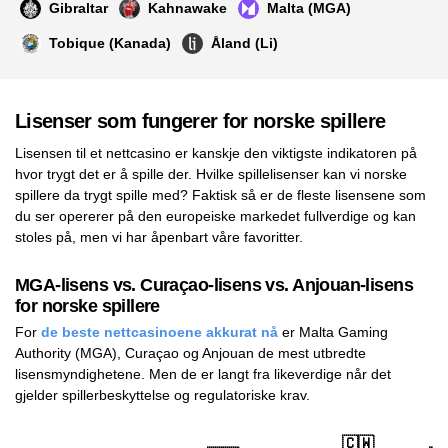
Gibraltar
Kahnawake
Malta (MGA)
Tobique (Kanada)
Åland (Li)
Lisenser som fungerer for norske spillere
Lisensen til et nettcasino er kanskje den viktigste indikatoren på
hvor trygt det er å spille der. Hvilke spillelisenser kan vi norske
spillere da trygt spille med? Faktisk så er de fleste lisensene som
du ser opererer på den europeiske markedet fullverdige og kan
stoles på, men vi har åpenbart våre favoritter.
MGA-lisens vs. Curaçao-lisens vs. Anjouan-lisens
for norske spillere
For
de beste nettcasinoene akkurat nå
er Malta Gaming
Authority (MGA), Curaçao og Anjouan de mest utbredte
lisensmyndighetene. Men de er langt fra likeverdige når det
gjelder spillerbeskyttelse og regulatoriske krav.
🇨🇼