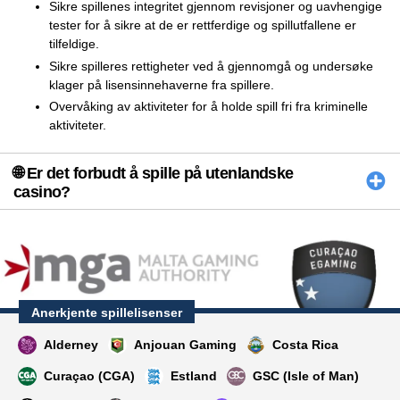
Sikre spillenes integritet gjennom revisjoner og uavhengige
tester for å sikre at de er rettferdige og spillutfallene er
tilfeldige.
Sikre spilleres rettigheter ved å gjennomgå og undersøke
klager på lisensinnehaverne fra spillere.
Overvåking av aktiviteter for å holde spill fri fra kriminelle
aktiviteter.
🌐 Er det forbudt å spille på utenlandske
casino?
Anerkjente spillelisenser
Alderney
Anjouan Gaming
Costa Rica
Curaçao (CGA)
Estland
GSC (Isle of Man)