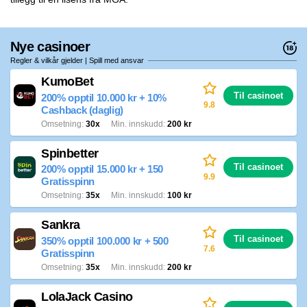
Nye casinoer
Regler & vilkår gjelder | Spill med ansvar
KumoBet
Til casinoet
200% opptil 10.000 kr + 10%
9.8
Cashback (daglig)
Omsetning
30x
Min. innskudd
200 kr
Spinbetter
Til casinoet
200% opptil 15.000 kr + 150
9.9
Gratisspinn
Omsetning
35x
Min. innskudd
100 kr
Sankra
Til casinoet
350% opptil 100.000 kr + 500
7.6
Gratisspinn
Omsetning
35x
Min. innskudd
200 kr
LolaJack Casino