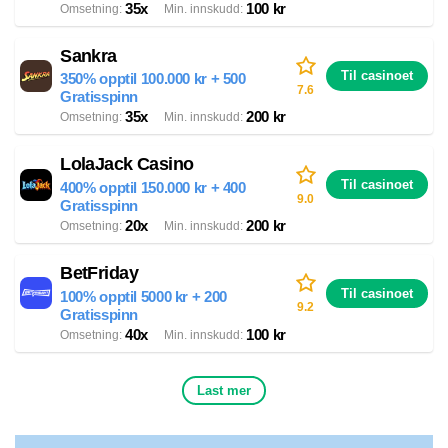
35x
100 kr
Omsetning
Min. innskudd
Sankra
Til casinoet
350% opptil 100.000 kr + 500
7.6
Gratisspinn
35x
200 kr
Omsetning
Min. innskudd
LolaJack Casino
Til casinoet
400% opptil 150.000 kr + 400
9.0
Gratisspinn
20x
200 kr
Omsetning
Min. innskudd
BetFriday
Til casinoet
100% opptil 5000 kr + 200
9.2
Gratisspinn
40x
100 kr
Omsetning
Min. innskudd
Last mer