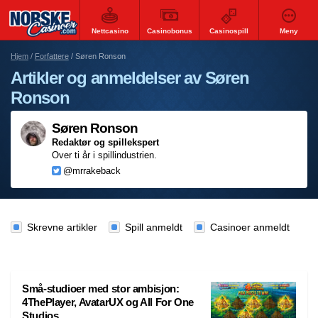
Nettcasino
Casinobonus
Casinospill
Meny
Hjem
Forfattere
Søren Ronson
Artikler og anmeldelser av Søren
Ronson
Søren Ronson
Redaktør og spillekspert
Over ti år i spillindustrien.
@mrrakeback
Skrevne artikler
Spill anmeldt
Casinoer anmeldt
Små‑studioer med stor ambisjon:
4ThePlayer, AvatarUX og All For One
Studios