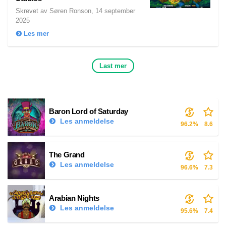
Skrevet av Søren Ronson, 14 september
2025
Les mer
Last mer
Baron Lord of Saturday
Les anmeldelse
96.2%
8.6
The Grand
Les anmeldelse
96.6%
7.3
Arabian Nights
Les anmeldelse
95.6%
7.4