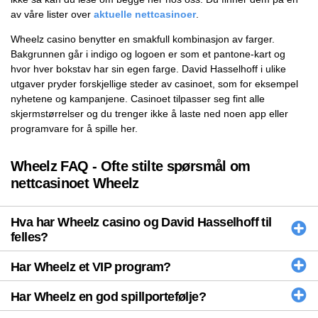
av våre lister over
aktuelle nettcasinoer
.
Wheelz casino benytter en smakfull kombinasjon av farger.
Bakgrunnen går i indigo og logoen er som et pantone-kart og
hvor hver bokstav har sin egen farge. David Hasselhoff i ulike
utgaver pryder forskjellige steder av casinoet, som for eksempel
nyhetene og kampanjene. Casinoet tilpasser seg fint alle
skjermstørrelser og du trenger ikke å laste ned noen app eller
programvare for å spille her.
Wheelz FAQ - Ofte stilte spørsmål om
nettcasinoet Wheelz
Hva har Wheelz casino og David Hasselhoff til
felles?
Har Wheelz et VIP program?
Har Wheelz en god spillportefølje?