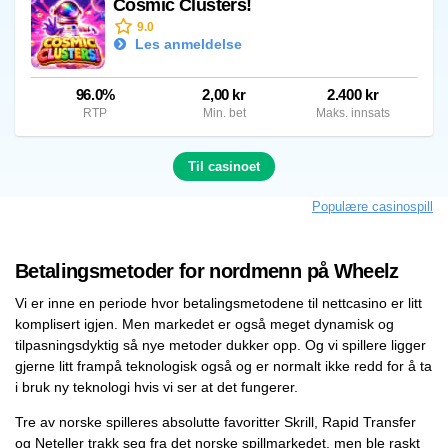
Cosmic Clusters!
9.0
Les anmeldelse
96.0%
2,00 kr
2.400 kr
RTP
Min. bet
Maks. innsats
Til casinoet
Populære casinospill
Betalingsmetoder for nordmenn på Wheelz
Vi er inne en periode hvor betalingsmetodene til nettcasino er litt
komplisert igjen. Men markedet er også meget dynamisk og
tilpasningsdyktig så nye metoder dukker opp. Og vi spillere ligger
gjerne litt frampå teknologisk også og er normalt ikke redd for å ta
i bruk ny teknologi hvis vi ser at det fungerer.
Tre av norske spilleres absolutte favoritter Skrill, Rapid Transfer
og Neteller trakk seg fra det norske spillmarkedet, men ble raskt