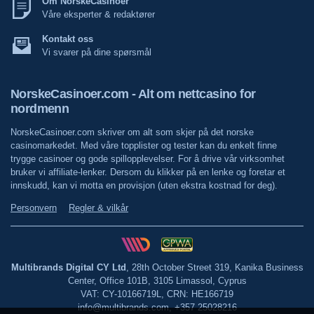
Om NorskeCasinoer
Våre eksperter & redaktører
Kontakt oss
Vi svarer på dine spørsmål
NorskeCasinoer.com - Alt om nettcasino for
nordmenn
NorskeCasinoer.com skriver om alt som skjer på det norske
casinomarkedet. Med våre topplister og tester kan du enkelt finne
trygge casinoer og gode spillopplevelser. For å drive vår virksomhet
bruker vi affiliate-lenker. Dersom du klikker på en lenke og foretar et
innskudd, kan vi motta en provisjon (uten ekstra kostnad for deg).
Personvern
Regler & vilkår
Multibrands Digital CY Ltd
, 28th October Street 319, Kanika Business
Center, Office 101B, 3105 Limassol, Cyprus
VAT: CY-10166719L, CRN: HE166719
info@multibrands.com, +357 25028216