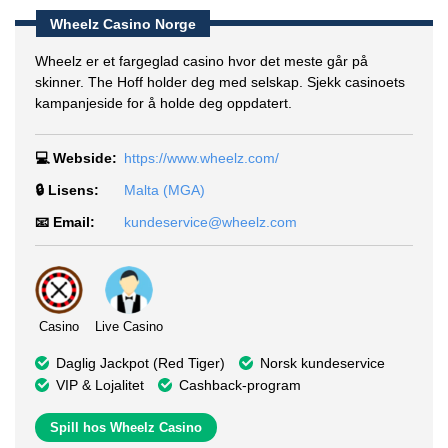
Wheelz Casino Norge
Wheelz er et fargeglad casino hvor det meste går på
skinner. The Hoff holder deg med selskap. Sjekk casinoets
kampanjeside for å holde deg oppdatert.
💻 Webside:
https://www.wheelz.com/
🔒 Lisens:
Malta (MGA)
📧 Email:
kundeservice@wheelz.com
Casino
Live Casino
Daglig Jackpot (Red Tiger)
Norsk kundeservice
VIP & Lojalitet
Cashback-program
Spill hos Wheelz Casino