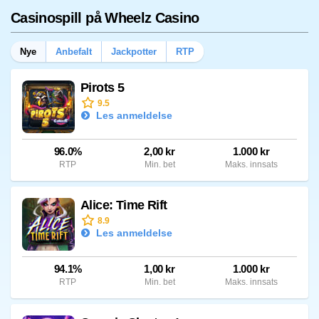
Casinospill på Wheelz Casino
Nye
Anbefalt
Jackpotter
RTP
Pirots 5
9.5
Les anmeldelse
96.0%
2,00 kr
1.000 kr
RTP
Min. bet
Maks. innsats
Alice: Time Rift
8.9
Les anmeldelse
94.1%
1,00 kr
1.000 kr
RTP
Min. bet
Maks. innsats