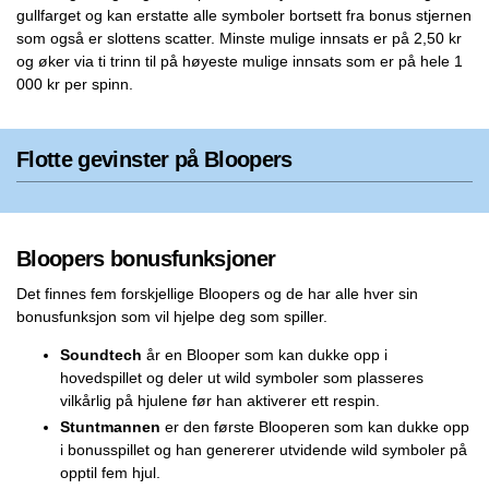
gullfarget og kan erstatte alle symboler bortsett fra bonus stjernen
som også er slottens scatter. Minste mulige innsats er på 2,50 kr
og øker via ti trinn til på høyeste mulige innsats som er på hele 1
000 kr per spinn.
Flotte gevinster på Bloopers
Bloopers bonusfunksjoner
Det finnes fem forskjellige Bloopers og de har alle hver sin
bonusfunksjon som vil hjelpe deg som spiller.
Soundtech
år en Blooper som kan dukke opp i
hovedspillet og deler ut wild symboler som plasseres
vilkårlig på hjulene før han aktiverer ett respin.
Stuntmannen
er den første Blooperen som kan dukke opp
i bonusspillet og han genererer utvidende wild symboler på
opptil fem hjul.