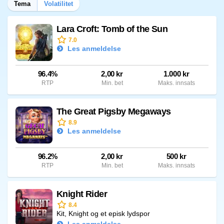
Tema
Volatilitet
Lara Croft: Tomb of the Sun
7.0
Les anmeldelse
96.4%
2,00 kr
1.000 kr
RTP
Min. bet
Maks. innsats
The Great Pigsby Megaways
8.9
Les anmeldelse
96.2%
2,00 kr
500 kr
RTP
Min. bet
Maks. innsats
Knight Rider
8.4
Kit, Knight og et episk lydspor
Les anmeldelse