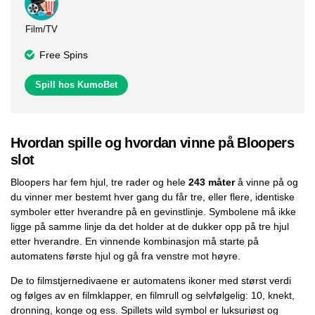
Film/TV
Free Spins
Spill hos KumoBet
Hvordan spille og hvordan vinne på Bloopers
slot
Bloopers har fem hjul, tre rader og hele
243 måter
å vinne på og
du vinner mer bestemt hver gang du får tre, eller flere, identiske
symboler etter hverandre på en gevinstlinje. Symbolene må ikke
ligge på samme linje da det holder at de dukker opp på tre hjul
etter hverandre. En vinnende kombinasjon må starte på
automatens første hjul og gå fra venstre mot høyre.
De to filmstjernedivaene er automatens ikoner med størst verdi
og følges av en filmklapper, en filmrull og selvfølgelig: 10, knekt,
dronning, konge og ess. Spillets wild symbol er luksuriøst og