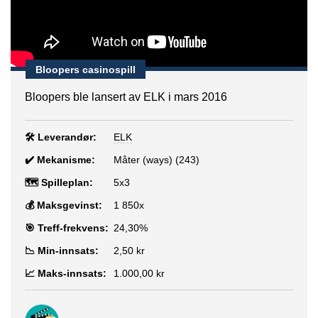
Bloopers casinospill
Bloopers ble lansert av ELK i mars 2016
🛠️ Leverandør:
ELK
✔️ Mekanisme:
Måter (ways) (243)
🗺️ Spilleplan:
5x3
💰 Maksgevinst:
1 850x
🎯 Treff-frekvens:
24,30%
📉 Min-innsats:
2,50 kr
📈 Maks-innsats:
1.000,00 kr