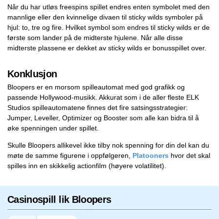
Når du har utløs freespins spillet endres enten symbolet med den
mannlige eller den kvinnelige divaen til sticky wilds symboler på
hjul: to, tre og fire. Hvilket symbol som endres til sticky wilds er de
første som lander på de midterste hjulene. Når alle disse
midterste plassene er dekket av sticky wilds er bonusspillet over.
Konklusjon
Bloopers er en morsom spilleautomat med god grafikk og
passende Hollywood-musikk. Akkurat som i de aller fleste ELK
Studios spilleautomatene finnes det fire satsingsstrategier:
Jumper, Leveller, Optimizer og Booster som alle kan bidra til å
øke spenningen under spillet.
Skulle Bloopers allikevel ikke tilby nok spenning for din del kan du
møte de samme figurene i oppfølgeren,
Platooners
hvor det skal
spilles inn en skikkelig actionfilm (høyere volatilitet).
Casinospill lik Bloopers