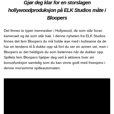
Gjør deg klar for en storslagen
hollywoodproduksjon på ELK Studios måte i
Bloopers
Det finnes to typer mennesker i Hollywood, de som står foran
kameraet og de som står bak. I denne nyheten fra ELK Studios
finnes det fem Bloopers du må holde øye med i kulissene da de
har en tendens til å dukke opp så fort du ser en annen vei, men i
Bloopers er det heldigvis du som belønnes når de dukker opp.
Spillets fem Bloopers hjelper deg ved å aktivere hver sin
bonusfunksjon samtidig som du kan vinne godt med freespins i
denne morsomme spilleautomaten.