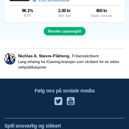
96.1%
2,00 kr
400 kr
RTP
Min. bet
Maks. innsats
Norske casinospill
Nichlas A. Støvre-Flåtteng
Frilansskribent
Lang erfaring fra iGaming-bransjen som skribent for en rekke
nettpublikasjoner
Følg oss på sosiale media
Spill ansvarlig og sikkert