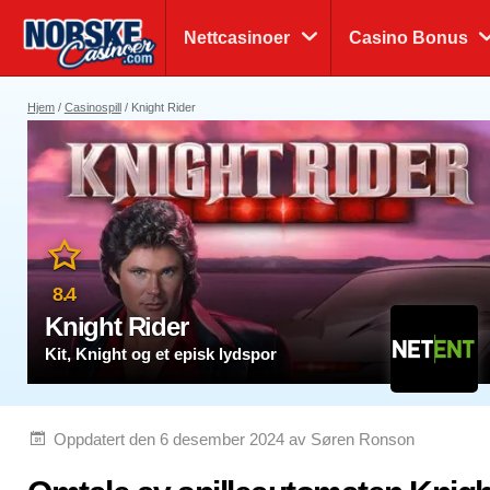
Nettcasinoer
Casino Bonus
Hjem
Casinospill
Knight Rider
8.4
Knight Rider
Kit, Knight og et episk lydspor
Oppdatert den 6 desember 2024 av Søren Ronson