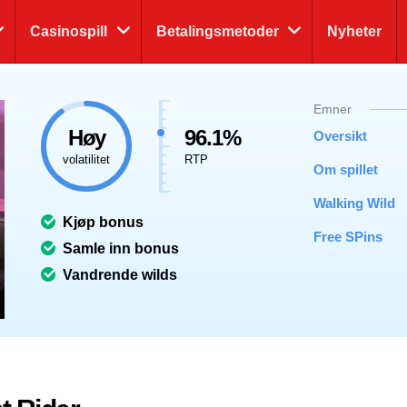
Casinospill
Betalingsmetoder
Nyheter
Emner
Høy
96.1%
Oversikt
volatilitet
RTP
Om spillet
Walking Wild
Kjøp bonus
Free SPins
Samle inn bonus
Vandrende wilds