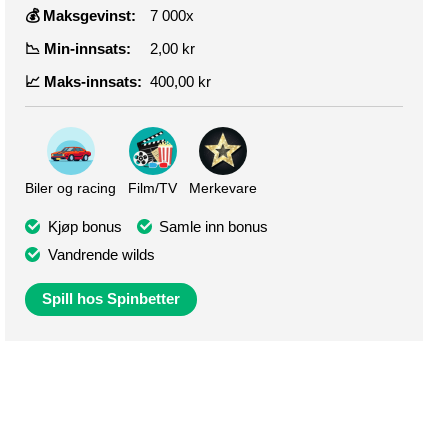
💰 Maksgevinst:
7 000x
📉 Min-innsats:
2,00 kr
📈 Maks-innsats:
400,00 kr
Biler og racing
Film/TV
Merkevare
Kjøp bonus
Samle inn bonus
Vandrende wilds
Spill hos Spinbetter