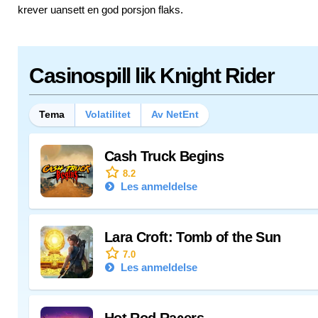
krever uansett en god porsjon flaks.
Casinospill lik Knight Rider
Tema
Volatilitet
Av NetEnt
Cash Truck Begins
8.2
Les anmeldelse
Lara Croft: Tomb of the Sun
7.0
Les anmeldelse