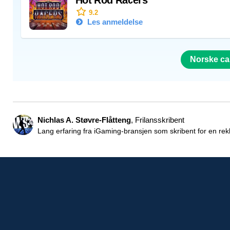
Hot Rod Racers
9.2
Les anmeldelse
Norske ca
Nichlas A. Støvre-Flåtteng
Frilansskribent
Lang erfaring fra iGaming-bransjen som skribent for en rek