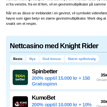
vi fra venstre, fra en til fem, vil en gevinstmultiplikator på samm
Når en av disse er innblandet i en gevinst, vil symbolet videreføre
høyre som igjen betyr en større gevinstmultiplikator. Merk deg at d
snakk om et respin.
Nettcasino med Knight Rider
Beste
Nye
God bonus
Størst spillutvalg
Spinbetter
35
200% opptil 15.000 kr + 150
Omsetn
Gratisspinn
KumoBet
30
200% opptil 10.000 kr + 10%
Omsetn