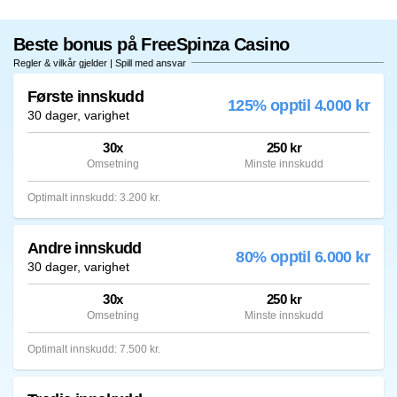
Beste bonus på FreeSpinza Casino
Regler & vilkår gjelder | Spill med ansvar
Første innskudd
125% opptil 4.000 kr
30 dager, varighet
30x
250 kr
Omsetning
Minste innskudd
Optimalt innskudd: 3.200 kr.
Andre innskudd
80% opptil 6.000 kr
30 dager, varighet
30x
250 kr
Omsetning
Minste innskudd
Optimalt innskudd: 7.500 kr.