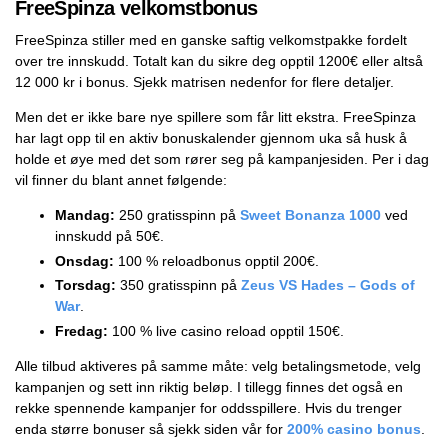
FreeSpinza velkomstbonus
FreeSpinza stiller med en ganske saftig velkomstpakke fordelt
over tre innskudd. Totalt kan du sikre deg opptil 1200€ eller altså
12 000 kr i bonus. Sjekk matrisen nedenfor for flere detaljer.
Men det er ikke bare nye spillere som får litt ekstra. FreeSpinza
har lagt opp til en aktiv bonuskalender gjennom uka så husk å
holde et øye med det som rører seg på kampanjesiden. Per i dag
vil finner du blant annet følgende:
Mandag:
250 gratisspinn på
Sweet Bonanza 1000
ved
innskudd på 50€.
Onsdag:
100 % reloadbonus opptil 200€.
Torsdag:
350 gratisspinn på
Zeus VS Hades – Gods of
War
.
Fredag:
100 % live casino reload opptil 150€.
Alle tilbud aktiveres på samme måte: velg betalingsmetode, velg
kampanjen og sett inn riktig beløp. I tillegg finnes det også en
rekke spennende kampanjer for oddsspillere. Hvis du trenger
enda større bonuser så sjekk siden vår for
200% casino bonus
.