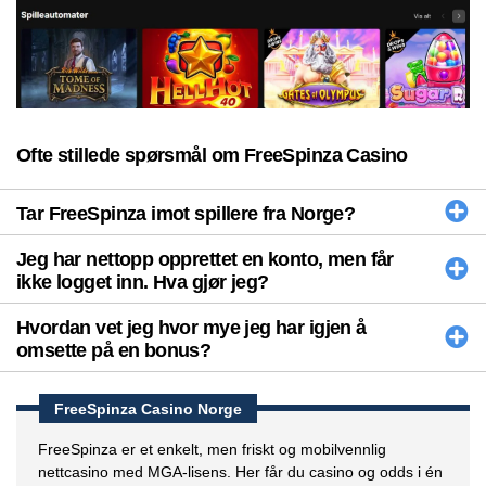
Ofte stillede spørsmål om FreeSpinza Casino
Tar FreeSpinza imot spillere fra Norge?
Jeg har nettopp opprettet en konto, men får
ikke logget inn. Hva gjør jeg?
Hvordan vet jeg hvor mye jeg har igjen å
omsette på en bonus?
FreeSpinza Casino Norge
FreeSpinza er et enkelt, men friskt og mobilvennlig
nettcasino med MGA-lisens. Her får du casino og odds i én