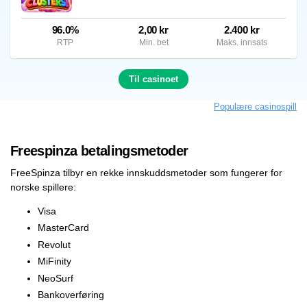
96.0%
2,00 kr
2.400 kr
RTP
Min. bet
Maks. innsats
Til casinoet
Populære casinospill
Freespinza betalingsmetoder
FreeSpinza tilbyr en rekke innskuddsmetoder som fungerer for
norske spillere:
Visa
MasterCard
Revolut
MiFinity
NeoSurf
Bankoverføring