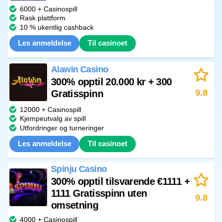
6000 + Casinospill
Rask plattform
10 % ukentlig cashback
Les anmeldelse
Til casinoet
Alawin Casino
300% opptil 20.000 kr + 300
9.8
Gratisspinn
12000 + Casinospill
Kjempeutvalg av spill
Utfordringer og turneringer
Les anmeldelse
Til casinoet
Spinju Casino
300% opptil tilsvarende €1111 +
1111 Gratisspinn uten
9.8
omsetning
4000 + Casinospill