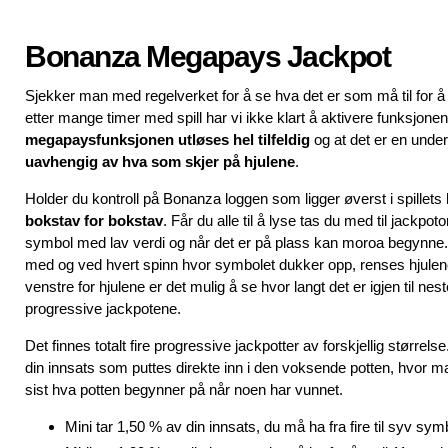
Bonanza Megapays Jackpot
Sjekker man med regelverket for å se hva det er som må til for 
etter mange timer med spill har vi ikke klart å aktivere funksjonen 
megapaysfunksjonen utløses hel tilfeldig
og at det er en unde
uavhengig av hva som skjer på hjulene
.
Holder du kontroll på Bonanza loggen som ligger øverst i spillet
bokstav for bokstav
. Får du alle til å lyse tas du med til jack
symbol med lav verdi og når det er på plass kan moroa begynne.
med og ved hvert spinn hvor symbolet dukker opp, renses hjulene 
venstre for hjulene er det mulig å se hvor langt det er igjen til n
progressive jackpotene.
Det finnes totalt fire progressive jackpotter av forskjellig størrel
din innsats som puttes direkte inn i den voksende potten, hvor m
sist hva potten begynner på når noen har vunnet.
Mini tar 1,50 % av din innsats, du må ha fra fire til syv sym