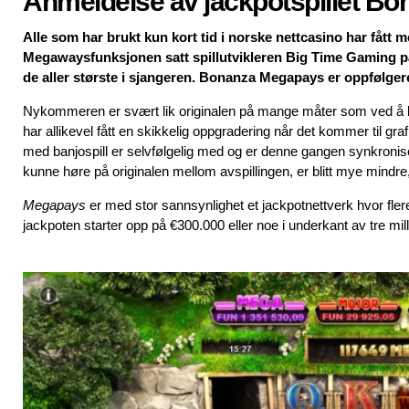
Anmeldelse av jackpotspillet B
Alle som har brukt kun kort tid i norske nettcasino har fått
Megawaysfunksjonen satt spillutvikleren Big Time Gaming p
de aller største i sjangeren. Bonanza Megapays er oppfølge
Nykommeren er svært lik originalen på mange måter som ved å
har allikevel fått en skikkelig oppgradering når det kommer til 
med banjospill er selvfølgelig med og er denne gangen synkroniser
kunne høre på originalen mellom avspillingen, er blitt mye mindre,
Megapays
er med stor sannsynlighet et jackpotnettverk hvor fl
jackpoten starter opp på €300.000 eller noe i underkant av tre mi