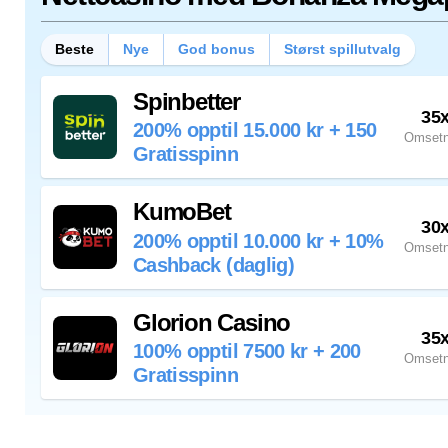
Beste
Nye
God bonus
Størst spillutvalg
Spinbetter
35
200% opptil 15.000 kr + 150
Omsetn
Gratisspinn
KumoBet
30
200% opptil 10.000 kr + 10%
Omsetn
Cashback (daglig)
Glorion Casino
35
100% opptil 7500 kr + 200
Omsetn
Gratisspinn