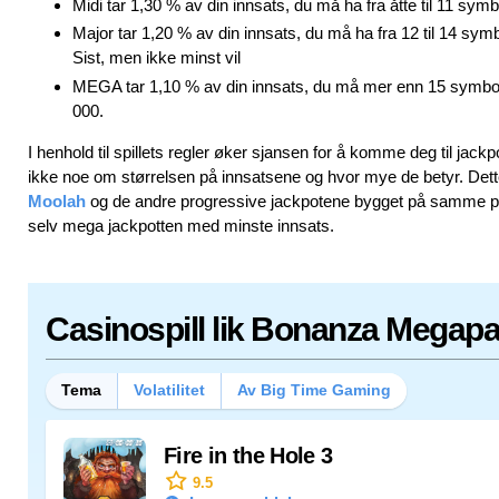
Midi tar 1,30 % av din innsats, du må ha fra åtte til 11 symb
Major tar 1,20 % av din innsats, du må ha fra 12 til 14 symb
Sist, men ikke minst vil
MEGA tar 1,10 % av din innsats, du må mer enn 15 symboler
000.
I henhold til spillets regler øker sjansen for å komme deg til jac
ikke noe om størrelsen på innsatsene og hvor mye de betyr. Dett
Moolah
og de andre progressive jackpotene bygget på samme plat
selv mega jackpotten med minste innsats.
Casinospill lik Bonanza Megap
Tema
Volatilitet
Av Big Time Gaming
Fire in the Hole 3
9.5