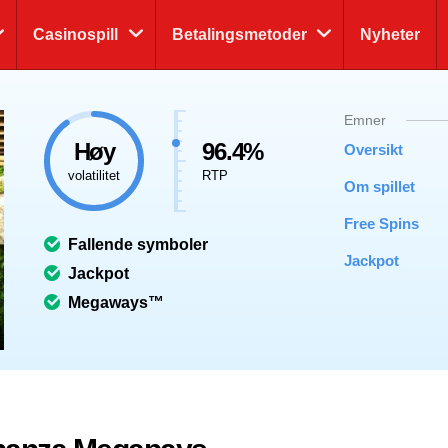
Casinospill
Betalingsmetoder
Nyheter
Emner
Høy
96.4%
Oversikt
volatilitet
RTP
Om spillet
Free Spins
Fallende symboler
Jackpot
Jackpot
Megaways™