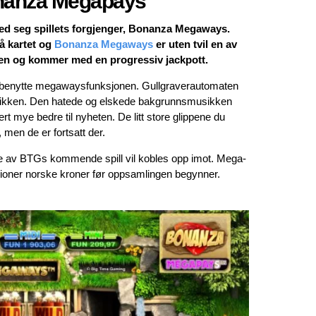
onanza Megapays
 med seg spillets forgjenger, Bonanza Megaways.
å kartet og
Bonanza Megaways
er uten tvil en av
ren og kommer med en progressiv jackpott.
 benytte megawaysfunksjonen. Gullgraverautomaten
grafikken. Den hatede og elskede bakgrunnsmusikken
t mye bedre til nyheten. De litt store glippene du
 men de er fortsatt der.
ere av BTGs kommende spill vil kobles opp imot. Mega-
llioner norske kroner før oppsamlingen begynner.