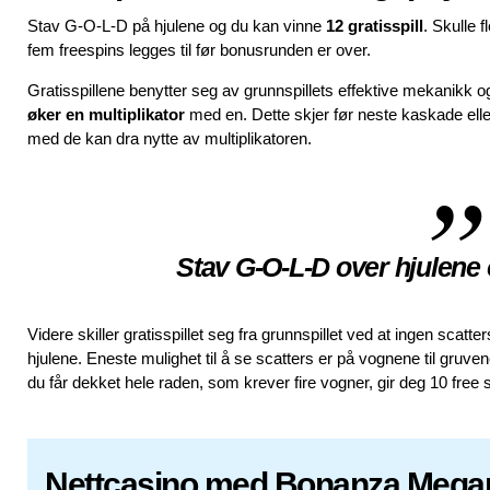
Stav G-O-L-D på hjulene og du kan vinne
12 gratisspill
. Skulle 
fem freespins legges til før bonusrunden er over.
Gratisspillene benytter seg av grunnspillets effektive mekanikk og 
øker en multiplikator
med en. Dette skjer før neste kaskade eller
med de kan dra nytte av multiplikatoren.
Stav G-O-L-D over hjulene o
Videre skiller gratisspillet seg fra grunnspillet ved at ingen scat
hjulene. Eneste mulighet til å se scatters er på vognene til gruvene.
du får dekket hele raden, som krever fire vogner, gir deg 10 free 
Nettcasino med Bonanza Mega