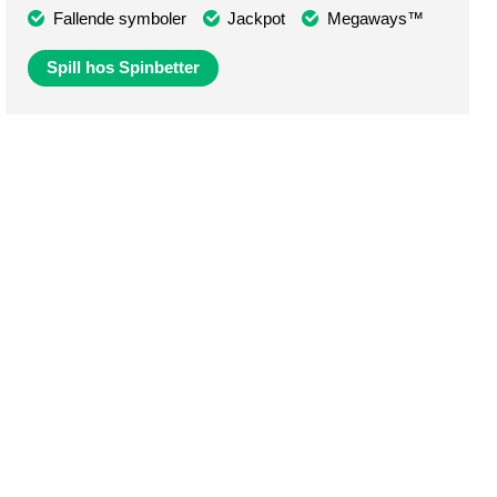
Fallende symboler
Jackpot
Megaways™
Spill hos Spinbetter