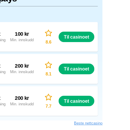
x
100 kr
Til casinoet
ing
Min. innskudd
8.6
x
200 kr
Til casinoet
ing
Min. innskudd
8.1
x
200 kr
Til casinoet
ing
Min. innskudd
7.7
Beste nettcasino