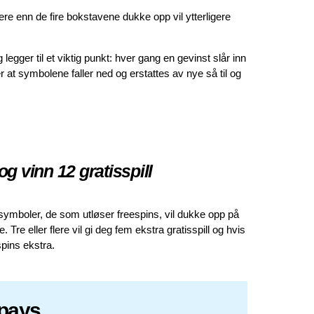
flere enn de fire bokstavene dukke opp vil ytterligere
legger til et viktig punkt: hver gang en gevinst slår inn
 at symbolene faller ned og erstattes av nye så til og
g vinn 12 gratisspill
tersymboler, de som utløser freespins, vil dukke opp på
 Tre eller flere vil gi deg fem ekstra gratisspill og hvis
spins ekstra.
pays