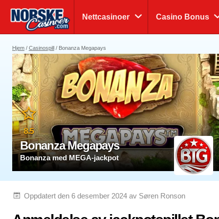
Nettcasinoer
Casino Bonus
Hjem
Casinospill
Bonanza Megapays
8.5
Bonanza Megapays
Bonanza med MEGA-jackpot
Oppdatert den 6 desember 2024 av Søren Ronson