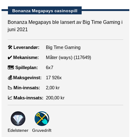
Bonanza Megapays casinospill
Bonanza Megapays ble lansert av Big Time Gaming i
juni 2021
🛠️ Leverandør:
Big Time Gaming
✔️ Mekanisme:
Måter (ways) (117649)
🗺️ Spilleplan:
6x7
💰 Maksgevinst:
17 926x
📉 Min-innsats:
2,00 kr
📈 Maks-innsats:
200,00 kr
Edelstener
Gruvedrift