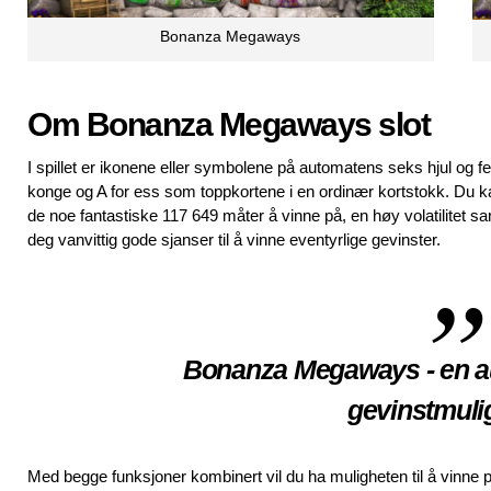
Bonanza Megaways
Om Bonanza Megaways slot
I spillet er ikonene eller symbolene på automatens seks hjul og fem 
konge og A for ess som toppkortene i en ordinær kortstokk. Du ka
de noe fantastiske 117 649 måter å vinne på, en høy volatilitet s
deg vanvittig gode sjanser til å vinne eventyrlige gevinster.
Bonanza Megaways - en a
gevinstmuli
Med begge funksjoner kombinert vil du ha muligheten til å vinne 