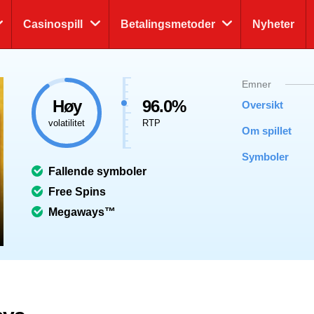
Casinospill
Betalingsmetoder
Nyheter
Emner
Høy
96.0%
Oversikt
volatilitet
RTP
Om spillet
Symboler
Fallende symboler
Free Spins
Megaways™