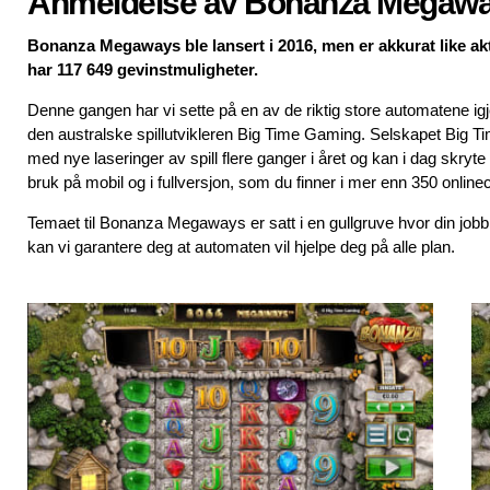
Anmeldelse av Bonanza Megaw
Bonanza Megaways ble lansert i 2016, men er akkurat like aktue
har 117 649 gevinstmuligheter.
Denne gangen har vi sette på en av de riktig store automatene 
den australske spillutvikleren Big Time Gaming. Selskapet Big T
med nye laseringer av spill flere ganger i året og kan i dag skryte 
bruk på mobil og i fullversjon, som du finner i mer enn 350 onlin
Temaet til Bonanza Megaways er satt i en gullgruve hvor din jobb
kan vi garantere deg at automaten vil hjelpe deg på alle plan.