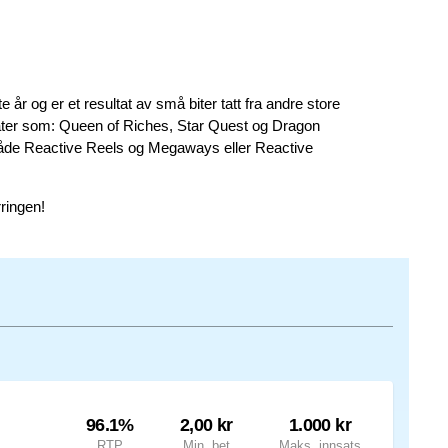
r og er et resultat av små biter tatt fra andre store
ater som: Queen of Riches, Star Quest og Dragon
 både Reactive Reels og Megaways eller Reactive
rringen!
96.1%
2,00 kr
1.000 kr
RTP
Min. bet
Maks. innsats