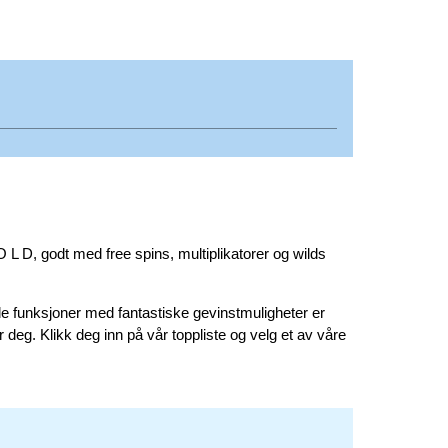
L D, godt med free spins, multiplikatorer og wilds
nde funksjoner med fantastiske gevinstmuligheter er
eg. Klikk deg inn på vår toppliste og velg et av våre