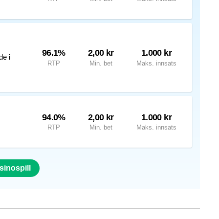
96.1%
2,00 kr
1.000 kr
de i
RTP
Min. bet
Maks. innsats
94.0%
2,00 kr
1.000 kr
RTP
Min. bet
Maks. innsats
sinospill