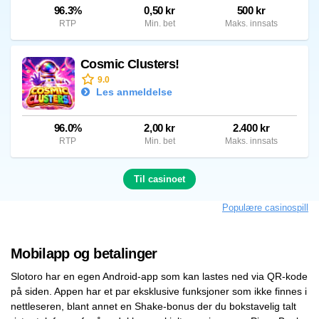
96.3%
0,50 kr
500 kr
RTP
Min. bet
Maks. innsats
Cosmic Clusters!
9.0
Les anmeldelse
96.0%
2,00 kr
2.400 kr
RTP
Min. bet
Maks. innsats
Til casinoet
Populære casinospill
Mobilapp og betalinger
Slotoro har en egen Android-app som kan lastes ned via QR-kode
på siden. Appen har et par eksklusive funksjoner som ikke finnes i
nettleseren, blant annet en Shake-bonus der du bokstavelig talt