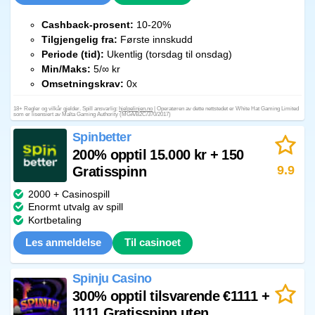
Cashback-prosent:
10-20%
Tilgjengelig fra:
Første innskudd
Periode (tid):
Ukentlig (torsdag til onsdag)
Min/Maks:
5/∞ kr
Omsetningskrav:
0x
18+ Regler og vilkår gjelder. Spill ansvarlig:
hjelpelinjen.no
| Operatøren av dette nettstedet er White Hat Gaming Limited
som er lisensiert av Malta Gaming Authority (MGA/B2C/370/2017)
Spinbetter
200% opptil 15.000 kr + 150
9.9
Gratisspinn
2000 + Casinospill
Enormt utvalg av spill
Kortbetaling
Les anmeldelse
Til casinoet
Spinju Casino
300% opptil tilsvarende €1111 +
1111 Gratisspinn uten