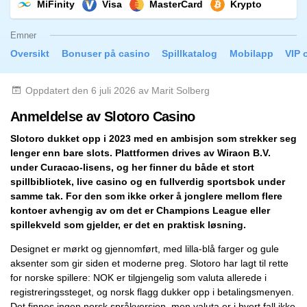
MiFinity
Visa
MasterCard
Krypto
Emner
Oversikt
Bonuser på casino
Spillkatalog
Mobilapp
VIP o
Oppdatert den 6 juli 2026 av Marit Solberg
Anmeldelse av Slotoro Casino
Slotoro dukket opp i 2023 med en ambisjon som strekker seg
lenger enn bare slots. Plattformen drives av Wiraon B.V.
under Curacao-lisens, og her finner du både et stort
spillbibliotek, live casino og en fullverdig sportsbok under
samme tak. For den som ikke orker å jonglere mellom flere
kontoer avhengig av om det er Champions League eller
spillekveld som gjelder, er det en praktisk løsning.
Designet er mørkt og gjennomført, med lilla-blå farger og gule
aksenter som gir siden et moderne preg. Slotoro har lagt til rette
for norske spillere: NOK er tilgjengelig som valuta allerede i
registreringssteget, og norsk flagg dukker opp i betalingsmenyen.
Det finnes ingen norsk språkversjon, men valuta er i hvert fall ikke