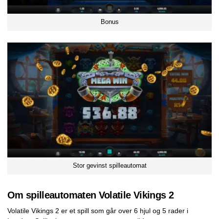
Bonus
Stor gevinst spilleautomat
Om spilleautomaten Volatile Vikings 2
Volatile Vikings 2 er et spill som går over 6 hjul og 5 rader i