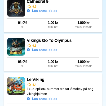
Cathedral 9
9.5
Les anmeldelse
94.0%
1,00 kr
1.000 kr
RTP
Min. bet
Maks. innsats
Vikings Go To Olympus
9.3
Les anmeldelse
96.0%
1,00 kr
1.000 kr
RTP
Min. bet
Maks. innsats
Le Viking
8.4
I «Le-spillet» nummer tre tar Smokey på seg
vikinghjelmen
Les anmeldelse