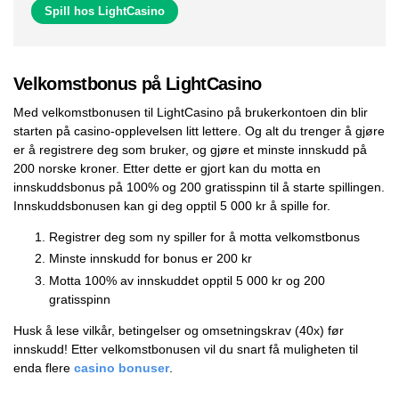
Spill hos LightCasino
Velkomstbonus på LightCasino
Med velkomstbonusen til LightCasino på brukerkontoen din blir
starten på casino-opplevelsen litt lettere. Og alt du trenger å gjøre
er å registrere deg som bruker, og gjøre et minste innskudd på
200 norske kroner. Etter dette er gjort kan du motta en
innskuddsbonus på 100% og 200 gratisspinn til å starte spillingen.
Innskuddsbonusen kan gi deg opptil 5 000 kr å spille for.
Registrer deg som ny spiller for å motta velkomstbonus
Minste innskudd for bonus er 200 kr
Motta 100% av innskuddet opptil 5 000 kr og 200
gratisspinn
Husk å lese vilkår, betingelser og omsetningskrav (40x) før
innskudd! Etter velkomstbonusen vil du snart få muligheten til
enda flere
casino bonuser
.