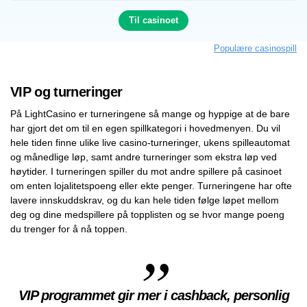
Til casinoet
Populære casinospill
VIP og turneringer
På LightCasino er turneringene så mange og hyppige at de bare
har gjort det om til en egen spillkategori i hovedmenyen. Du vil
hele tiden finne ulike live casino-turneringer, ukens spilleautomat
og månedlige løp, samt andre turneringer som ekstra løp ved
høytider. I turneringen spiller du mot andre spillere på casinoet
om enten lojalitetspoeng eller ekte penger. Turneringene har ofte
lavere innskuddskrav, og du kan hele tiden følge løpet mellom
deg og dine medspillere på topplisten og se hvor mange poeng
du trenger for å nå toppen.
VIP programmet gir mer i cashback, personlig