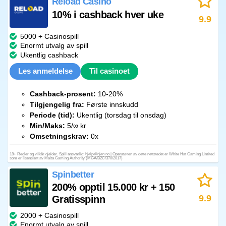
Reload Casino
10% i cashback hver uke
9.9
5000 + Casinospill
Enormt utvalg av spill
Ukentlig cashback
Les anmeldelse
Til casinoet
Cashback-prosent:
10-20%
Tilgjengelig fra:
Første innskudd
Periode (tid):
Ukentlig (torsdag til onsdag)
Min/Maks:
5/∞ kr
Omsetningskrav:
0x
18+ Regler og vilkår gjelder. Spill ansvarlig:
hjelpelinjen.no
| Operatøren av dette nettstedet er White Hat Gaming Limited
som er lisensiert av Malta Gaming Authority (MGA/B2C/370/2017)
Spinbetter
200% opptil 15.000 kr + 150
9.9
Gratisspinn
2000 + Casinospill
Enormt utvalg av spill