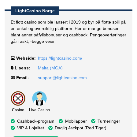
LightCasino Norge
Et flott casino som ble lansert i 2019 og byr på flotte spill på
en enkel og oversiktlig plattform. Her er mange bonuser,
blant annet påfyllsbonuser og cashback. Pengeoverføringer
går raskt, -begge veier.
💻 Webside:
https://lightcasino.com/
🔒 Lisens:
Malta (MGA)
📧 Email:
support@lightcasino.com
Casino
Live Casino
Cashback-program
Mobilapper
Turneringer
VIP & Lojalitet
Daglig Jackpot (Red Tiger)