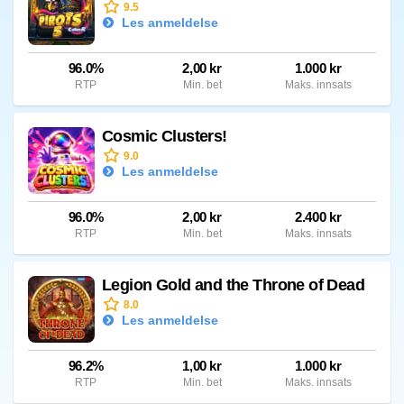
9.5
Les anmeldelse
96.0%
2,00 kr
1.000 kr
RTP
Min. bet
Maks. innsats
Cosmic Clusters!
9.0
Les anmeldelse
96.0%
2,00 kr
2.400 kr
RTP
Min. bet
Maks. innsats
Legion Gold and the Throne of Dead
8.0
Les anmeldelse
96.2%
1,00 kr
1.000 kr
RTP
Min. bet
Maks. innsats