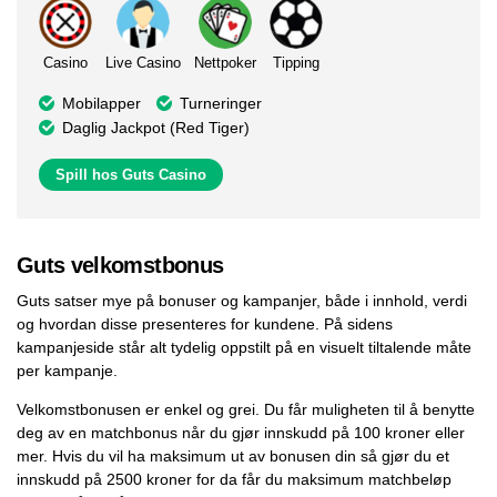
Casino
Live Casino
Nettpoker
Tipping
Mobilapper
Turneringer
Daglig Jackpot (Red Tiger)
Spill hos Guts Casino
Guts velkomstbonus
Guts satser mye på bonuser og kampanjer, både i innhold, verdi
og hvordan disse presenteres for kundene. På sidens
kampanjeside står alt tydelig oppstilt på en visuelt tiltalende måte
per kampanje.
Velkomstbonusen er enkel og grei. Du får muligheten til å benytte
deg av en matchbonus når du gjør innskudd på 100 kroner eller
mer. Hvis du vil ha maksimum ut av bonusen din så gjør du et
innskudd på 2500 kroner for da får du maksimum matchbeløp