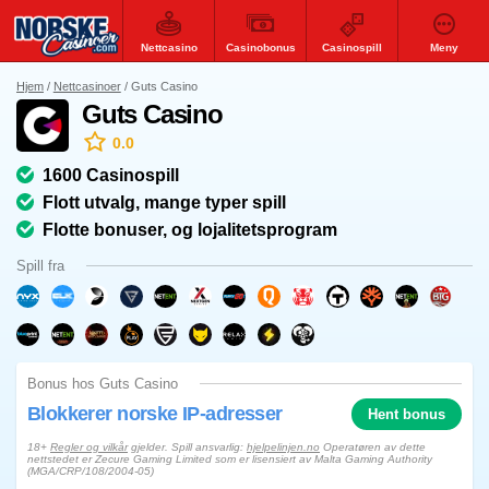
Nettcasino
Casinobonus
Casinospill
Meny
Hjem
Nettcasinoer
Guts Casino
Guts Casino
0.0
1600 Casinospill
Flott utvalg, mange typer spill
Flotte bonuser, og lojalitetsprogram
Spill fra
Bonus hos Guts Casino
Blokkerer norske IP-adresser
Hent bonus
18+
Regler og vilkår
gjelder. Spill ansvarlig:
hjelpelinjen.no
Operatøren av dette
nettstedet er Zecure Gaming Limited som er lisensiert av Malta Gaming Authority
(MGA/CRP/108/2004-05)