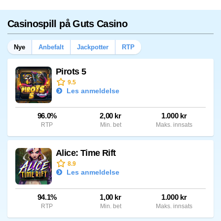
Casinospill på Guts Casino
Nye
Anbefalt
Jackpotter
RTP
Pirots 5
9.5
Les anmeldelse
96.0%
2,00 kr
1.000 kr
RTP
Min. bet
Maks. innsats
Alice: Time Rift
8.9
Les anmeldelse
94.1%
1,00 kr
1.000 kr
RTP
Min. bet
Maks. innsats