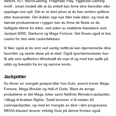
NetEnt, IGT, MicroGaming, Pragmatic Play, Yggdrasil Gaming
mmfl., smart inndelt slik at du enkelt kan finne dine favoritter eller
oppdage noe nytt. Det er et stort pluss at du kan sortere spillene
etter leverandør. Det dukker opp nye titler hele tiden, og med de
største produsentene i ryggen kan du finne de fleste av de
heftigste titlene for tiden, ved siden av etablerte klassikere som
Jackpot 6000, Starburst og Mega Fortune. Det finnes også et live
casino for den ekte casinofølelsen.
Vi liker også at du som ved vanlig nettbruk kan stjernemerke dine
favoritter og samle disse på et sted. Også sportsentusiaster kan
få alle sine spillbehov tilfredsstilt da man til og med kan spille på
odds og liveodds fra én og samme konto.
Jackpotter
Du finner en mengde jackpot-titler hos Guts, øverst troner Mega
Fortune, Mega Moolah og Hall of Gods. Blant de øvrige
produktene er det Mega Joker samt NetEnts Wonders-jackpotter,
i tillegg til Arabian Nights. Totalt kommer vi til nesten 40
casinojackpotter, og med en mengde av dem i den progressive
MEGA-klassen leverer virkelig Guts på denne fronten også.