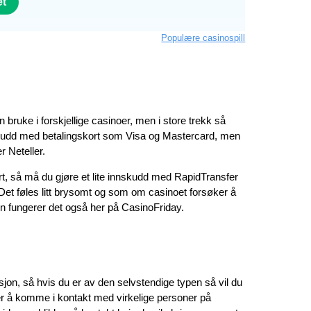
et
Populære casinospill
bruke i forskjellige casinoer, men i store trekk så
nskudd med betalingskort som Visa og Mastercard, men
r Neteller.
ort, så må du gjøre et lite innskudd med RapidTransfer
 Det føles litt brysomt og som om casinoet forsøker å
ånn fungerer det også her på CasinoFriday.
jon, så hvis du er av den selvstendige typen så vil du
er å komme i kontakt med virkelige personer på