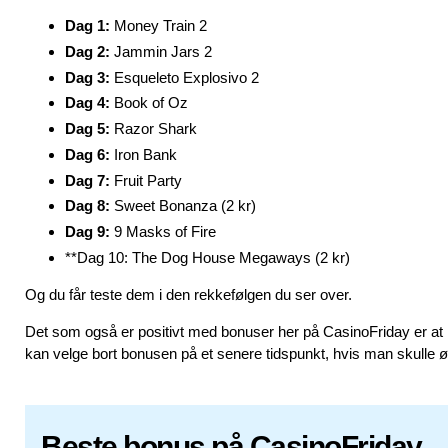
Dag 1:
Money Train 2
Dag 2:
Jammin Jars 2
Dag 3:
Esqueleto Explosivo 2
Dag 4:
Book of Oz
Dag 5:
Razor Shark
Dag 6:
Iron Bank
Dag 7:
Fruit Party
Dag 8:
Sweet Bonanza (2 kr)
Dag 9:
9 Masks of Fire
**Dag 10: The Dog House Megaways (2 kr)
Og du får teste dem i den rekkefølgen du ser over.
Det som også er positivt med bonuser her på CasinoFriday er at 
kan velge bort bonusen på et senere tidspunkt, hvis man skulle 
Beste bonus på CasinoFriday