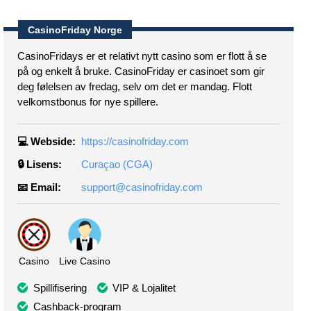
CasinoFriday Norge
CasinoFridays er et relativt nytt casino som er flott å se
på og enkelt å bruke. CasinoFriday er casinoet som gir
deg følelsen av fredag, selv om det er mandag. Flott
velkomstbonus for nye spillere.
💻 Webside:
https://casinofriday.com
🔒 Lisens:
Curaçao (CGA)
📧 Email:
support@casinofriday.com
Casino
Live Casino
Spillifisering
VIP & Lojalitet
Cashback-program