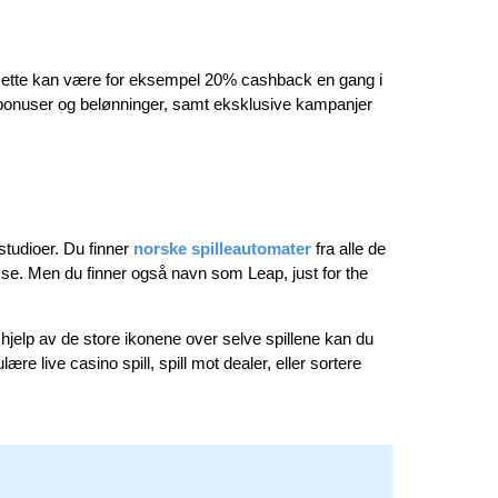
 Dette kan være for eksempel 20% cashback en gang i
e bonuser og belønninger, samt eksklusive kampanjer
studioer. Du finner
norske spilleautomater
fra alle de
sse. Men du finner også navn som Leap, just for the
d hjelp av de store ikonene over selve spillene kan du
ære live casino spill, spill mot dealer, eller sortere