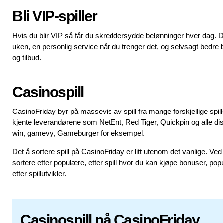
Bli VIP-spiller
Hvis du blir VIP så får du skreddersydde belønninger hver dag.
uken, en personlig service når du trenger det, og selvsagt bedr
og tilbud.
Casinospill
CasinoFriday byr på massevis av spill fra mange forskjellige spill
kjente leverandørene som NetEnt, Red Tiger, Quickpin og alle di
win, gamevy, Gameburger for eksempel.
Det å sortere spill på CasinoFriday er litt utenom det vanlige. Ve
sortere etter populære, etter spill hvor du kan kjøpe bonuser, popul
etter spillutvikler.
Casinospill på CasinoFriday