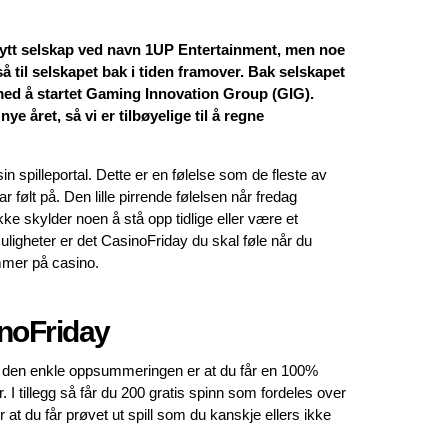
 nytt selskap ved navn 1UP Entertainment, men noe
så til selskapet bak i tiden framover. Bak selskapet
 med å startet Gaming Innovation Group (GIG).
e året, så vi er tilbøyelige til å regne
n spilleportal. Dette er en følelse som de fleste av
ar følt på. Den lille pirrende følelsen når fredag
ke skylder noen å stå opp tidlige eller være et
uligheter er det CasinoFriday du skal føle når du
mmer på casino.
inoFriday
en den enkle oppsummeringen er at du får en 100%
I tillegg så får du 200 gratis spinn som fordeles over
r at du får prøvet ut spill som du kanskje ellers ikke