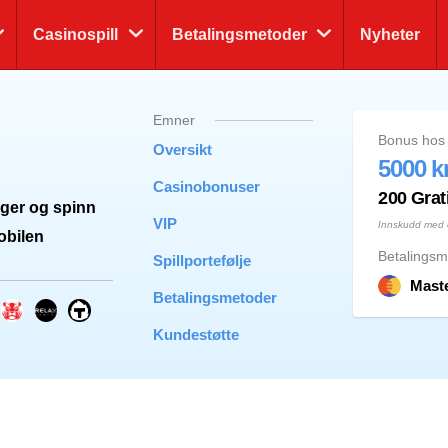
Casinospill
Betalingsmetoder
Nyheter
Emner
Bonus hos
Oversikt
5000 k
Casinobonuser
200 Grat
ger og spinn
VIP
Innskudd med cr
obilen
Betalingsm
Spillportefølje
Mast
Betalingsmetoder
Kundestøtte