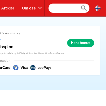
Artikler
Om oss
 CasinoFriday
r
Hent bonus
isspinn
yptovaluta og MiFinity vil ikke kvalifisere til velkomstbonus.
etoder
erCard
Visa
ecoPayz