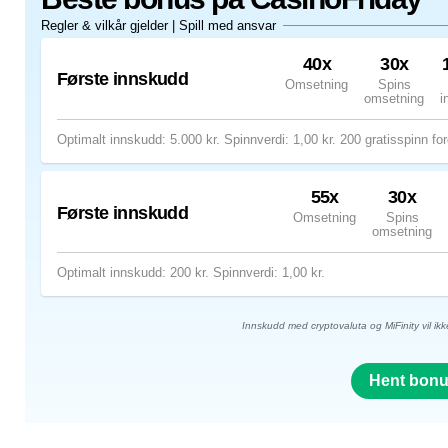
Regler & vilkår gjelder | Spill med ansvar
40x
30x
Første innskudd
Omsetning
Spins
omsetning
i
Optimalt innskudd: 5.000 kr. Spinnverdi: 1,00 kr. 200 gratisspinn fo
55x
30x
Første innskudd
Omsetning
Spins
omsetning
Optimalt innskudd: 200 kr. Spinnverdi: 1,00 kr.
Innskudd med cryptovaluta og MiFinity vil ikke
Hent bon