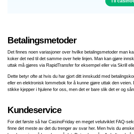
Til casino
Betalingsmetoder
Det finnes noen variasjoner over hvilke betalingsmetoder man kan 
koker det ned til det samme over hele linjen. Man kan gjøre in
uttak må gjøres via RapidTransfer for eksempel eller via Skrill elle
Dette betyr ofte at hvis du har gjort ditt innskudd med betalingsk
eller en elektronisk lommebok for å kunne gjøre uttak den veien.
stikke kjepper i hjulene for oss, men det er bare slik det er og s
Kundeservice
For det første så har CasinoFriday en meget velutviklet FAQ-seks
finne det meste av det du trenger av svar her. Men hvis du ønsk