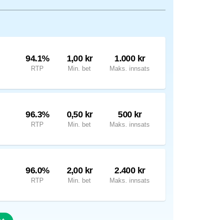
94.1%
1,00 kr
1.000 kr
RTP
Min. bet
Maks. innsats
96.3%
0,50 kr
500 kr
RTP
Min. bet
Maks. innsats
96.0%
2,00 kr
2.400 kr
RTP
Min. bet
Maks. innsats