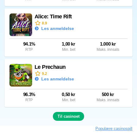
Alice: Time Rift
8.9
Les anmeldelse
94.1%
1,00 kr
1.000 kr
RTP
Min. bet
Maks. innsats
Le Prechaun
9.2
Les anmeldelse
96.3%
0,50 kr
500 kr
RTP
Min. bet
Maks. innsats
Til casinoet
Populære casinospill