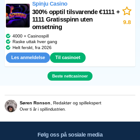
Spinju Casino
300% opptil tilsvarende €1111 +
1111 Gratisspinn uten
9.8
omsetning
4000 + Casinospill
Raske uttak hver gang
Helt ferskt, fra 2026
Les anmeldelse
Til casinoet
Beste nettcasinoer
Søren Ronson
Redaktør og spillekspert
Over ti år i spillindustrien.
Følg oss på sosiale media