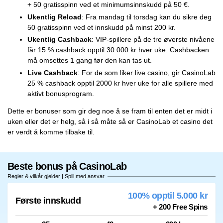
+ 50 gratisspinn ved et minimumsinnskudd på 50 €.
Ukentlig Reload
: Fra mandag til torsdag kan du sikre deg
50 gratisspinn ved et innskudd på minst 200 kr.
Ukentlig Cashback
: VIP-spillere på de tre øverste nivåene
får 15 % cashback opptil 30 000 kr hver uke. Cashbacken
må omsettes 1 gang før den kan tas ut.
Live Cashback
: For de som liker live casino, gir CasinoLab
25 % cashback opptil 2000 kr hver uke for alle spillere med
aktivt bonusprogram.
Dette er bonuser som gir deg noe å se fram til enten det er midt i
uken eller det er helg, så i så måte så er CasinoLab et casino det
er verdt å komme tilbake til.
Beste bonus på CasinoLab
Regler & vilkår gjelder | Spill med ansvar
100% opptil 5.000 kr
Første innskudd
+ 200 Free Spins