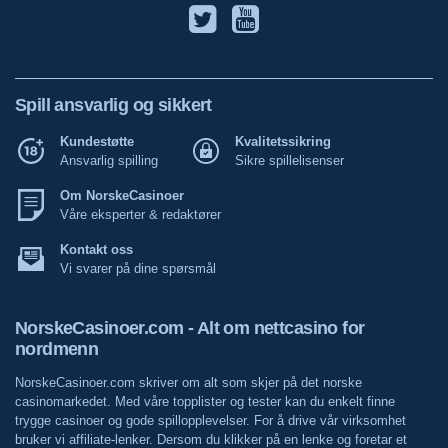
Spill ansvarlig og sikkert
Kundestøtte
Kvalitetssikring
Ansvarlig spilling
Sikre spillelisenser
Om NorskeCasinoer
Våre eksperter & redaktører
Kontakt oss
Vi svarer på dine spørsmål
NorskeCasinoer.com - Alt om nettcasino for
nordmenn
NorskeCasinoer.com skriver om alt som skjer på det norske
casinomarkedet. Med våre topplister og tester kan du enkelt finne
trygge casinoer og gode spillopplevelser. For å drive vår virksomhet
bruker vi affiliate-lenker. Dersom du klikker på en lenke og foretar et