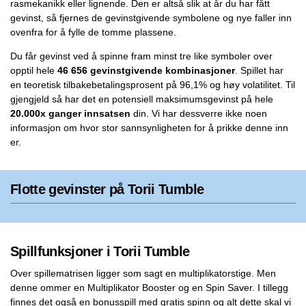
rasmekanikk eller lignende. Den er altså slik at år du har fått
gevinst, så fjernes de gevinstgivende symbolene og nye faller inn
ovenfra for å fylle de tomme plassene.
Du får gevinst ved å spinne fram minst tre like symboler over
opptil hele
46 656 gevinstgivende kombinasjoner
. Spillet har
en teoretisk tilbakebetalingsprosent på 96,1% og høy volatilitet. Til
gjengjeld så har det en potensiell maksimumsgevinst på hele
20.000x ganger innsatsen
din. Vi har dessverre ikke noen
informasjon om hvor stor sannsynligheten for å prikke denne inn
er.
Flotte gevinster på Torii Tumble
Spillfunksjoner i Torii Tumble
Over spillematrisen ligger som sagt en multiplikatorstige. Men
denne ommer en Multiplikator Booster og en Spin Saver. I tillegg
finnes det også en bonusspill med gratis spinn og alt dette skal vi