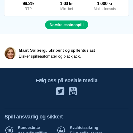
96.3%
1,00 kr
1.000 kr
RTP
Min. bet
Maks. innsats
Norske casinospill
Marit Solberg
Skribent og spillentusiast
Elsker spilleautomater og blackjack.
Følg oss på sosiale media
Spill ansvarlig og sikkert
Kundestøtte
Kvalitetssikring