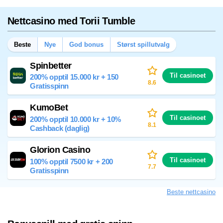
Nettcasino med Torii Tumble
Beste
Nye
God bonus
Størst spillutvalg
Spinbetter
Til casinoet
200% opptil 15.000 kr + 150
8.6
Gratisspinn
KumoBet
Til casinoet
200% opptil 10.000 kr + 10%
8.1
Cashback (daglig)
Glorion Casino
Til casinoet
100% opptil 7500 kr + 200
7.7
Gratisspinn
Beste nettcasino