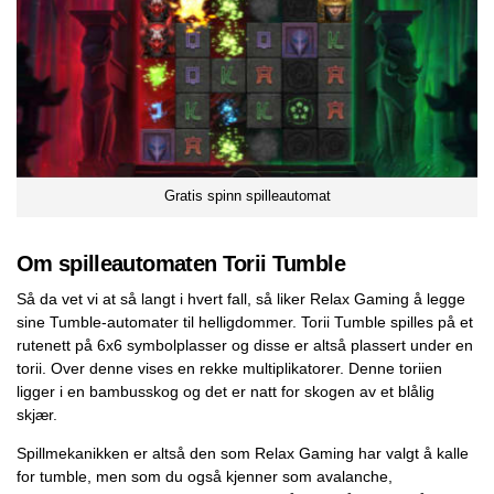
Gratis spinn spilleautomat
Om spilleautomaten Torii Tumble
Så da vet vi at så langt i hvert fall, så liker Relax Gaming å legge
sine Tumble-automater til helligdommer. Torii Tumble spilles på et
rutenett på 6x6 symbolplasser og disse er altså plassert under en
torii. Over denne vises en rekke multiplikatorer. Denne toriien
ligger i en bambusskog og det er natt for skogen av et blålig
skjær.
Spillmekanikken er altså den som Relax Gaming har valgt å kalle
for tumble, men som du også kjenner som avalanche,