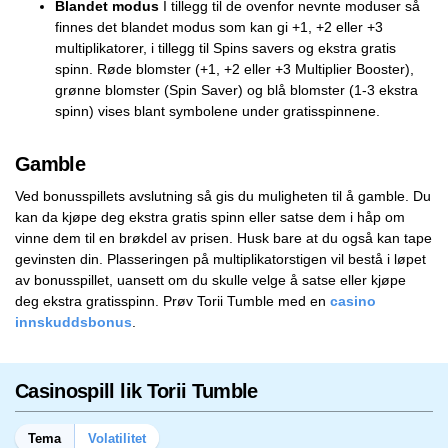
Blandet modus
I tillegg til de ovenfor nevnte moduser så
finnes det blandet modus som kan gi +1, +2 eller +3
multiplikatorer, i tillegg til Spins savers og ekstra gratis
spinn. Røde blomster (+1, +2 eller +3 Multiplier Booster),
grønne blomster (Spin Saver) og blå blomster (1-3 ekstra
spinn) vises blant symbolene under gratisspinnene.
Gamble
Ved bonusspillets avslutning så gis du muligheten til å gamble. Du
kan da kjøpe deg ekstra gratis spinn eller satse dem i håp om
vinne dem til en brøkdel av prisen. Husk bare at du også kan tape
gevinsten din. Plasseringen på multiplikatorstigen vil bestå i løpet
av bonusspillet, uansett om du skulle velge å satse eller kjøpe
deg ekstra gratisspinn. Prøv Torii Tumble med en
casino
innskuddsbonus
.
Casinospill lik Torii Tumble
Tema
Volatilitet