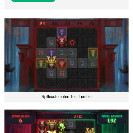
Spilleautomaten Torii Tumble