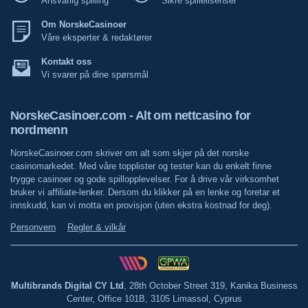
Ansvarlig spilling
Sikre spillelisenser
Om NorskeCasinoer
Våre eksperter & redaktører
Kontakt oss
Vi svarer på dine spørsmål
NorskeCasinoer.com - Alt om nettcasino for
nordmenn
NorskeCasinoer.com skriver om alt som skjer på det norske
casinomarkedet. Med våre topplister og tester kan du enkelt finne
trygge casinoer og gode spillopplevelser. For å drive vår virksomhet
bruker vi affiliate-lenker. Dersom du klikker på en lenke og foretar et
innskudd, kan vi motta en provisjon (uten ekstra kostnad for deg).
Personvern
Regler & vilkår
Multibrands Digital CY Ltd
, 28th October Street 319, Kanika Business
Center, Office 101B, 3105 Limassol, Cyprus