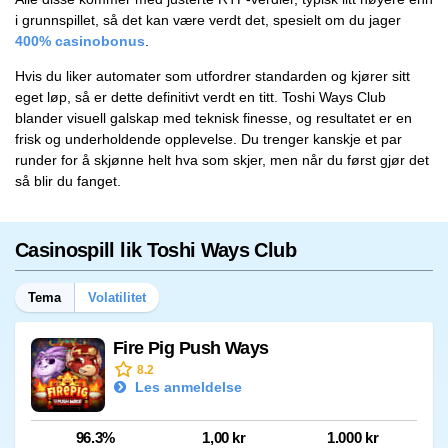
i grunnspillet, så det kan være verdt det, spesielt om du jager
400% casinobonus
.
Hvis du liker automater som utfordrer standarden og kjører sitt
eget løp, så er dette definitivt verdt en titt. Toshi Ways Club
blander visuell galskap med teknisk finesse, og resultatet er en
frisk og underholdende opplevelse. Du trenger kanskje et par
runder for å skjønne helt hva som skjer, men når du først gjør det
så blir du fanget.
Casinospill lik Toshi Ways Club
Tema
Volatilitet
Fire Pig Push Ways
8.2
Les anmeldelse
96.3%
1,00 kr
1.000 kr