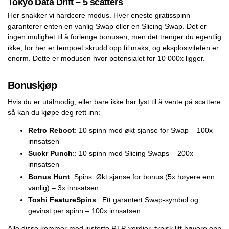
Tokyo Data Drift – 5 scatters
Her snakker vi hardcore modus. Hver eneste gratisspinn
garanterer enten en vanlig Swap eller en Slicing Swap. Det er
ingen mulighet til å forlenge bonusen, men det trenger du egentlig
ikke, for her er tempoet skrudd opp til maks, og eksplosiviteten er
enorm. Dette er modusen hvor potensialet for 10 000x ligger.
Bonuskjøp
Hvis du er utålmodig, eller bare ikke har lyst til å vente på scattere
så kan du kjøpe deg rett inn:
Retro Reboot
: 10 spinn med økt sjanse for Swap – 100x
innsatsen
Suckr Punch
:: 10 spinn med Slicing Swaps – 200x
innsatsen
Bonus Hunt
: Spins: Økt sjanse for bonus (5x høyere enn
vanlig) – 3x innsatsen
Toshi FeatureSpins
:: Ett garantert Swap-symbol og
gevinst per spinn – 100x innsatsen
Alle disse kommer med justerte RTP-verdier, typisk litt høyere enn