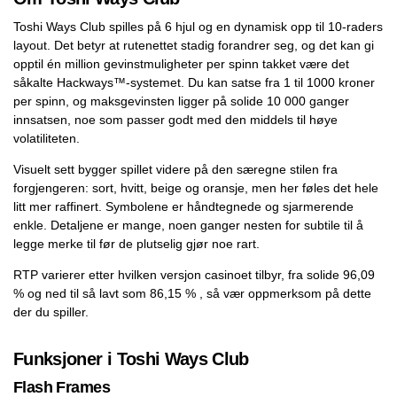
Toshi Ways Club spilles på 6 hjul og en dynamisk opp til 10-raders
layout. Det betyr at rutenettet stadig forandrer seg, og det kan gi
opptil én million gevinstmuligheter per spinn takket være det
såkalte Hackways™-systemet. Du kan satse fra 1 til 1000 kroner
per spinn, og maksgevinsten ligger på solide 10 000 ganger
innsatsen, noe som passer godt med den middels til høye
volatiliteten.
Visuelt sett bygger spillet videre på den særegne stilen fra
forgjengeren: sort, hvitt, beige og oransje, men her føles det hele
litt mer raffinert. Symbolene er håndtegnede og sjarmerende
enkle. Detaljene er mange, noen ganger nesten for subtile til å
legge merke til før de plutselig gjør noe rart.
RTP varierer etter hvilken versjon casinoet tilbyr, fra solide 96,09
% og ned til så lavt som 86,15 % , så vær oppmerksom på dette
der du spiller.
Funksjoner i Toshi Ways Club
Flash Frames