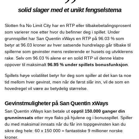
solid slager med et unikt fengselstema
Slotten fra No Limit City har en RTP eller tilbakebetalingsprosent
som varierer noe etter hvor du befinner deg i spillet. Under
grunnspillet har San Quentin xWays en RTP på 96.03 % som
betyr at 96.03 kroner av hver satsende hundrelapp går tilbake til
spillerne som gevinster mens resterende er husets og utviklerens
rake. Selv om 96.03 % alene er en solid RTP vil denne klatre
oppover til maksimalt
96.95 % under spillets bonusfunksjon
.
Spillets høye volatilitet betyr for deg som spiller at det kan ta noe
tid mellom hver gevinst, men når de først slår inn, vil de som en
hovedregel vil være av betydelig størrelse.
Gevinstmuligheter på San Quentin xWays
San Quentin xWays kan betale ut
opptil 150.000 ganger din
grunninnsats
etter mye flaks på hjulene og i bonusspillet. Spiller
du med maksimal innsats når du får inn toppgevinsten kan du
sikre deg hele: 60 x 150 000 = fantastiske 9 millioner norske
kroner.