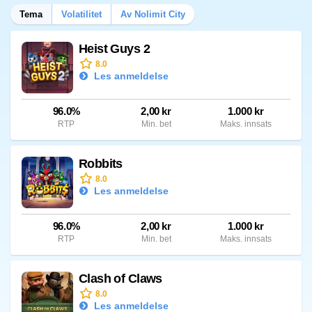
Tema
Volatilitet
Av Nolimit City
Heist Guys 2
8.0
Les anmeldelse
96.0%
2,00 kr
1.000 kr
RTP
Min. bet
Maks. innsats
Robbits
8.0
Les anmeldelse
96.0%
2,00 kr
1.000 kr
RTP
Min. bet
Maks. innsats
Clash of Claws
8.0
Les anmeldelse