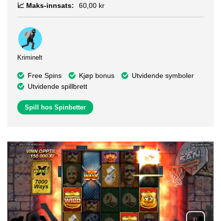
📈 Maks-innsats:
60,00 kr
Kriminelt
Free Spins
Kjøp bonus
Utvidende symboler
Utvidende spillbrett
Spill hos Spinbetter