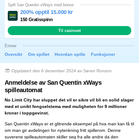
Spill San Quentin xWays med bonus
200% opptil 15.000 kr
150 Gratisspinn
Til casinoet
Emner
Oversikt
Om spillet
Hvordan spille
Funksjoner
Oppdatert den 6 desember 2024 av Søren Ronson
Anmeldelse av San Quentin xWays
spilleautomat
No Limit City har sluppet det vil er sikre vil bli en solid slager
med et unikt fengselstema med muligheten for 9 millioner
kroner i toppgevinst.
San Quentin xWays er et glitrende eksempel på hva man kan få til
om man gir avdelingen for nytenkning fritt spillerom. Denne
suverene spilleautomaten skiller seg fra alle andre da den