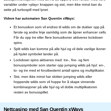
variabler under «play» knappen og sist, men ikke minst kan du
sette på turbospill med lynet.
Videre har automaten San Quentin xWays:
Et bonusikon som vil endres til wilds om de dukker opp på
første og andre linje samtidig som de åpner enhancer cells.
Får du opp tre eller flere bonusikoner aktiveres lockdown
spins.
Split wilds kan komme på alle hjul og vil dele vanlige ikoner
på hjulet symbolet lander på.
Lockdown spins aktiveres med: tre-, fire- og fem
bonussymboler som starter opp jumping wilds på hjul: en-,
to- og tre med et forutbestemt antall spins og multiplikator.
Sist, men ikke minst har slotten jumping wilds eller
hoppende wilds som vil hoppe for å skape vinnende
kombinasjoner på alle hjul og vil doble multiplikatoren
resten av bonusspillet.
Nettcasino med San Quentin xWays