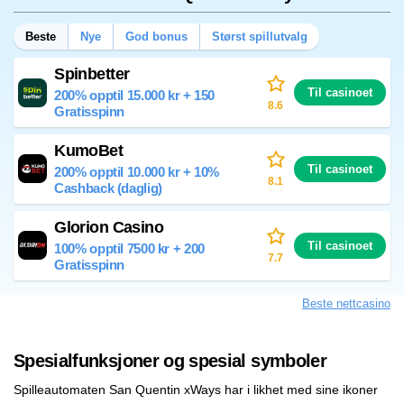
Beste
Nye
God bonus
Størst spillutvalg
Spinbetter
Til casinoet
200% opptil 15.000 kr + 150
8.6
Gratisspinn
KumoBet
Til casinoet
200% opptil 10.000 kr + 10%
8.1
Cashback (daglig)
Glorion Casino
Til casinoet
100% opptil 7500 kr + 200
7.7
Gratisspinn
Beste nettcasino
Spesialfunksjoner og spesial symboler
Spilleautomaten San Quentin xWays har i likhet med sine ikoner