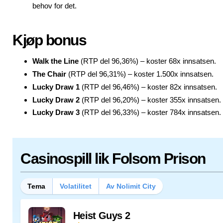
behov for det.
Kjøp bonus
Walk the Line
(RTP del 96,36%) – koster 68x innsatsen.
The Chair
(RTP del 96,31%) – koster 1.500x innsatsen.
Lucky Draw 1
(RTP del 96,46%) – koster 82x innsatsen.
Lucky Draw 2
(RTP del 96,20%) – koster 355x innsatsen.
Lucky Draw 3
(RTP del 96,33%) – koster 784x innsatsen.
Casinospill lik Folsom Prison
Tema
Volatilitet
Av Nolimit City
Heist Guys 2