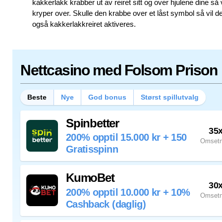
kakkerlakk krabber ut av reiret sitt og over hjulene dine så
kryper over. Skulle den krabbe over et låst symbol så vil det 
også kakkerlakkreiret aktiveres.
Nettcasino med Folsom Prison
Beste
Nye
God bonus
Størst spillutvalg
Spinbetter
35
200% opptil 15.000 kr + 150
Omsetn
Gratisspinn
KumoBet
30
200% opptil 10.000 kr + 10%
Omsetn
Cashback (daglig)