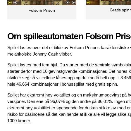
Gratis spin
Folsom Prison
Om spilleautomaten Folsom Pri
Spillet lastes over det et bilde av Folsom Prisons karakteristis
melankolske Johnny Cash vibber.
Spillet lastes med fem hjul. Du starter med de sentrale symbolpla
starter derfor med 16 gevinstgivende kombinasjoner. Det høres k
utvikler seg så vil cellene låses opp og du kan få helt opp til 3.4
hele 46.664 kombinasjoner i bonusspillet med gratis spinn.
Spillet har ekstremt høy volatilitet og en maksimumsgevinst på 
versjoner. Den ene på 96,07% og den andre på 96,01%. Ingen stor
ekstremt høy volatilitet er spennende for du kan stikke av med e
risiko for casinoene så det kan hende at ikke alle vil legge slike spil
1000 kroner.