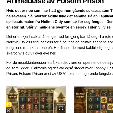
Anmeldelse av Folsom Prison
Hvis det er noe som har hatt gjennomgående suksess som TV-
helsevesen. Så hvorfor skulle ikke det samme slå an i spill
spilleautomaten fra Nolimit Citiy som tar for seg fengsel. D
en stor hit. Står vi muligens ovenfor en serie? Tiden vil vise
Det er en kjent sak at å henge med feil gjeng kan få deg til å rot
Nolimit City oss tribuneplass for å bevitne de brutale scenene s
fengslene man kan sone på. Her finnes de mest kaldblodige og 
skarpt hvis du vil overleve her.
For de musikkinteresserte så kan det være en spennende detalj a
og som ligger i California og det var også stedet hvor Johnny Cash 
Prison. Folsom Prison er et av USA’s eldste fungerende fengsle o