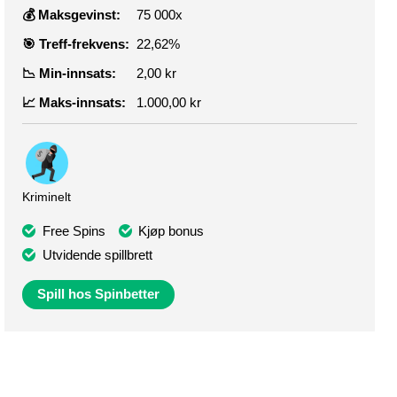
💰 Maksgevinst:
75 000x
🎯 Treff-frekvens:
22,62%
📉 Min-innsats:
2,00 kr
📈 Maks-innsats:
1.000,00 kr
Kriminelt
Free Spins
Kjøp bonus
Utvidende spillbrett
Spill hos Spinbetter