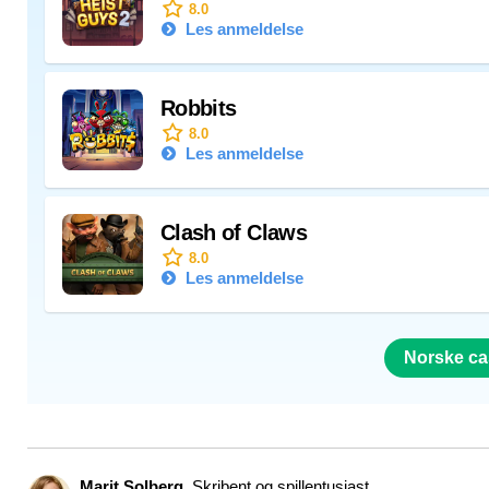
8.0
Les anmeldelse
Robbits
8.0
Les anmeldelse
Clash of Claws
8.0
Les anmeldelse
Norske ca
Marit Solberg
Skribent og spillentusiast