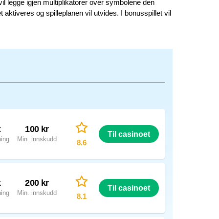
 vil legge igjen multiplikatorer over symbolene den
aktiveres og spilleplanen vil utvides. I bonusspillet vil
x
100 kr
Til casinoet
ing
Min. innskudd
8.6
x
200 kr
Til casinoet
ing
Min. innskudd
8.1