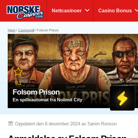
Nettcasinoer
Casino Bonus
Hjem
Casinospill
Folsom Prison
9.1
Folsom Prison
En spilleautomat fra Nolimit City
Oppdatert den 6 desember 2024 av Søren Ronson