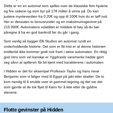
Dette er en en automat som spilles over de klassiske fem hjulene
og fire radene og som byr på 178 måter å vinne på. Du kan
justere mynteverdien fra 0,20€ og opp til 100€ hvis du er tøff nok.
Her er dessuten to bonusrunder og en maksimumsgevinst på
215.000€. Automatens volatilitet er middels til høy så du bør
påregne å ha en god bankroll før du går i gang.
Som vanlig så bygger Elk Studios sin automat rundt en
underholdende historie. Det som er litt trist er at denne historien
imidlertid ikke kommer godt nok fram i selve automaten. En riktig
god intro som vel kanskje er Yggdrasils varemerke hadde gjort
seg sånn at spilleren får bli kjent med karakterene i automaten.
I Hidden er det for eksempel Professor Taylor og hans nevø
Benjamin som vi følger med til Egypt på jakt etter skatter. De to
kom nemlig til å snuble over et gammel tegning og det var det
som gjorde at de tok flyet til Kairo for å lete etter de gyldne
stenene.
Flotte gevinster på Hidden