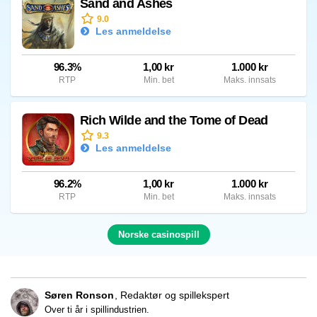
Sand and Ashes
9.0
Les anmeldelse
96.3%
1,00 kr
1.000 kr
RTP
Min. bet
Maks. innsats
Rich Wilde and the Tome of Dead
9.3
Les anmeldelse
96.2%
1,00 kr
1.000 kr
RTP
Min. bet
Maks. innsats
Norske casinospill
Søren Ronson
Redaktør og spillekspert
Over ti år i spillindustrien.