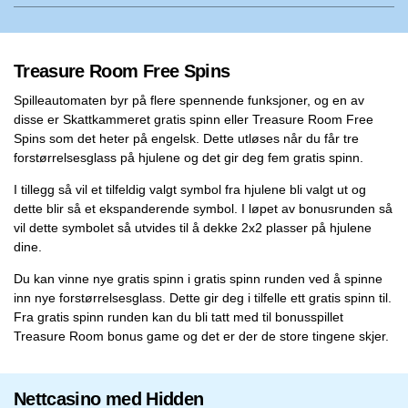
Treasure Room Free Spins
Spilleautomaten byr på flere spennende funksjoner, og en av
disse er Skattkammeret gratis spinn eller Treasure Room Free
Spins som det heter på engelsk. Dette utløses når du får tre
forstørrelsesglass på hjulene og det gir deg fem gratis spinn.
I tillegg så vil et tilfeldig valgt symbol fra hjulene bli valgt ut og
dette blir så et ekspanderende symbol. I løpet av bonusrunden så
vil dette symbolet så utvides til å dekke 2x2 plasser på hjulene
dine.
Du kan vinne nye gratis spinn i gratis spinn runden ved å spinne
inn nye forstørrelsesglass. Dette gir deg i tilfelle ett gratis spinn til.
Fra gratis spinn runden kan du bli tatt med til bonusspillet
Treasure Room bonus game og det er der de store tingene skjer.
Nettcasino med Hidden