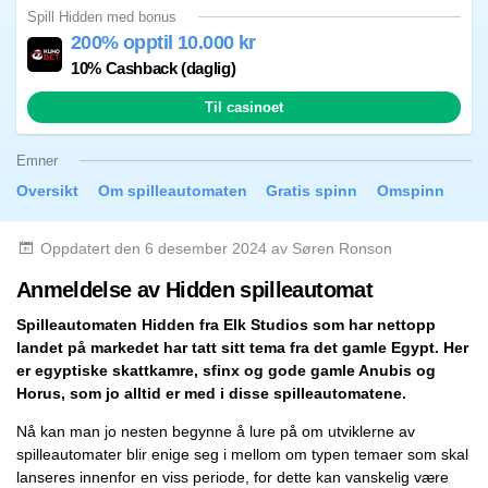
Spill Hidden med bonus
200% opptil 10.000 kr
10% Cashback (daglig)
Til casinoet
Emner
Oversikt
Om spilleautomaten
Gratis spinn
Omspinn
Oppdatert den 6 desember 2024 av Søren Ronson
Anmeldelse av Hidden spilleautomat
Spilleautomaten Hidden fra Elk Studios som har nettopp
landet på markedet har tatt sitt tema fra det gamle Egypt. Her
er egyptiske skattkamre, sfinx og gode gamle Anubis og
Horus, som jo alltid er med i disse spilleautomatene.
Nå kan man jo nesten begynne å lure på om utviklerne av
spilleautomater blir enige seg i mellom om typen temaer som skal
lanseres innenfor en viss periode, for dette kan vanskelig være