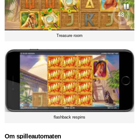
Treasure room
flashback respins
Om spilleautomaten