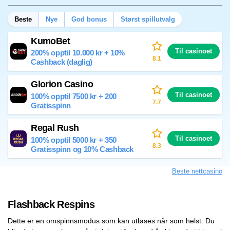
Beste
Nye
God bonus
Størst spillutvalg
KumoBet
Til casinoet
200% opptil 10.000 kr + 10%
8.1
Cashback (daglig)
Glorion Casino
Til casinoet
100% opptil 7500 kr + 200
7.7
Gratisspinn
Regal Rush
Til casinoet
100% opptil 5000 kr + 350
8.3
Gratisspinn og 10% Cashback
Beste nettcasino
Flashback Respins
Dette er en omspinnsmodus som kan utløses når som helst. Du