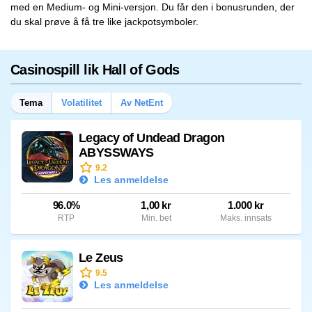
med en Medium- og Mini-versjon. Du får den i bonusrunden, der
du skal prøve å få tre like jackpotsymboler.
Casinospill lik Hall of Gods
Tema
Volatilitet
Av NetEnt
Legacy of Undead Dragon
ABYSSWAYS
9.2
Les anmeldelse
96.0%
1,00 kr
1.000 kr
RTP
Min. bet
Maks. innsats
Le Zeus
9.5
Les anmeldelse