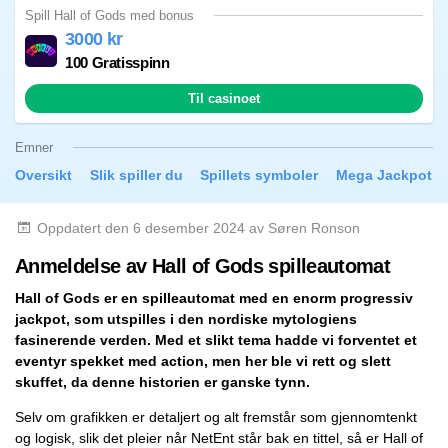
Spill Hall of Gods med bonus
3000 kr
100 Gratisspinn
Til casinoet
Emner
Oversikt
Slik spiller du
Spillets symboler
Mega Jackpot
Oppdatert den 6 desember 2024 av Søren Ronson
Anmeldelse av Hall of Gods spilleautomat
Hall of Gods er en spilleautomat med en enorm progressiv
jackpot, som utspilles i den nordiske mytologiens
fasinerende verden. Med et slikt tema hadde vi forventet et
eventyr spekket med action, men her ble vi rett og slett
skuffet, da denne historien er ganske tynn.
Selv om grafikken er detaljert og alt fremstår som gjennomtenkt
og logisk, slik det pleier når NetEnt står bak en tittel, så er Hall of