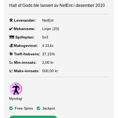
Hall of Gods ble lansert av NetEnt i desember 2010
🛠️ Leverandør:
NetEnt
✔️ Mekanisme:
Linjer (20)
🗺️ Spilleplan:
5x3
💰 Maksgevinst:
4 314x
🎯 Treff-frekvens:
37,15%
📉 Min-innsats:
2,00 kr
📈 Maks-innsats:
500,00 kr
Mytologi
Free Spins
Jackpot