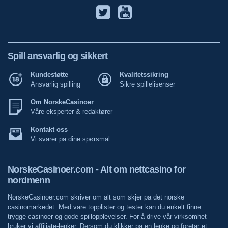
Spill ansvarlig og sikkert
Kundestøtte
Kvalitetssikring
Ansvarlig spilling
Sikre spillelisenser
Om NorskeCasinoer
Våre eksperter & redaktører
Kontakt oss
Vi svarer på dine spørsmål
NorskeCasinoer.com - Alt om nettcasino for
nordmenn
NorskeCasinoer.com skriver om alt som skjer på det norske
casinomarkedet. Med våre topplister og tester kan du enkelt finne
trygge casinoer og gode spillopplevelser. For å drive vår virksomhet
bruker vi affiliate-lenker. Dersom du klikker på en lenke og foretar et