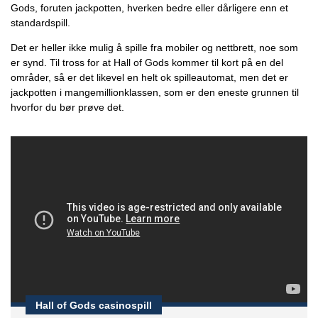
Gods, foruten jackpotten, hverken bedre eller dårligere enn et
standardspill.
Det er heller ikke mulig å spille fra mobiler og nettbrett, noe som
er synd. Til tross for at Hall of Gods kommer til kort på en del
områder, så er det likevel en helt ok spilleautomat, men det er
jackpotten i mangemillionklassen, som er den eneste grunnen til
hvorfor du bør prøve det.
Hall of Gods casinospill