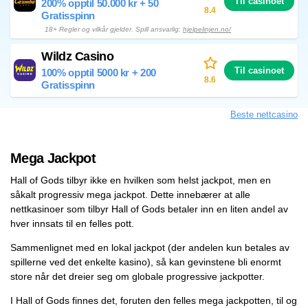
Til casinoet
200% opptil 50.000 kr + 50
8.4
Gratisspinn
18+ Regler og vilkår gjelder. Spill ansvarlig:
hjelpelinjen.no/
Wildz Casino
Til casinoet
100% opptil 5000 kr + 200
8.6
Gratisspinn
Beste nettcasino
Mega Jackpot
Hall of Gods tilbyr ikke en hvilken som helst jackpot, men en
såkalt progressiv mega jackpot. Dette innebærer at alle
nettkasinoer som tilbyr Hall of Gods betaler inn en liten andel av
hver innsats til en felles pott.
Sammenlignet med en lokal jackpot (der andelen kun betales av
spillerne ved det enkelte kasino), så kan gevinstene bli enormt
store når det dreier seg om globale progressive jackpotter.
I Hall of Gods finnes det, foruten den felles mega jackpotten, til og