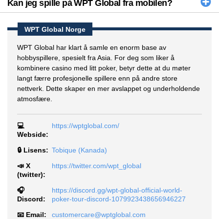
Kan jeg spille på WPT Global fra mobilen?
WPT Global Norge
WPT Global har klart å samle en enorm base av
hobbyspillere, spesielt fra Asia. For deg som liker å
kombinere casino med litt poker, betyr dette at du møter
langt færre profesjonelle spillere enn på andre store
nettverk. Dette skaper en mer avslappet og underholdende
atmosfære.
💻
https://wptglobal.com/
Webside:
🔒 Lisens:
Tobique (Kanada)
📣 X
https://twitter.com/wpt_global
(twitter):
🎧
https://discord.gg/wpt-global-official-world-
Discord:
poker-tour-discord-1079923438656946227
📧 Email:
customercare@wptglobal.com