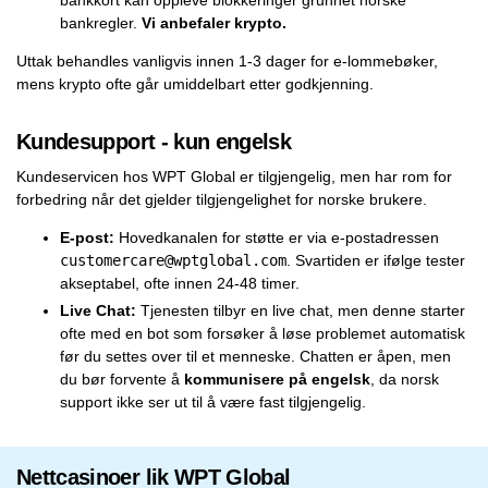
bankkort kan oppleve blokkeringer grunnet norske
bankregler.
Vi anbefaler krypto.
Uttak behandles vanligvis innen 1-3 dager for e-lommebøker,
mens krypto ofte går umiddelbart etter godkjenning.
Kundesupport - kun engelsk
Kundeservicen hos WPT Global er tilgjengelig, men har rom for
forbedring når det gjelder tilgjengelighet for norske brukere.
E-post:
Hovedkanalen for støtte er via e-postadressen
customercare@wptglobal.com
. Svartiden er ifølge tester
akseptabel, ofte innen 24-48 timer.
Live Chat:
Tjenesten tilbyr en live chat, men denne starter
ofte med en bot som forsøker å løse problemet automatisk
før du settes over til et menneske. Chatten er åpen, men
du bør forvente å
kommunisere på engelsk
, da norsk
support ikke ser ut til å være fast tilgjengelig.
Nettcasinoer lik WPT Global