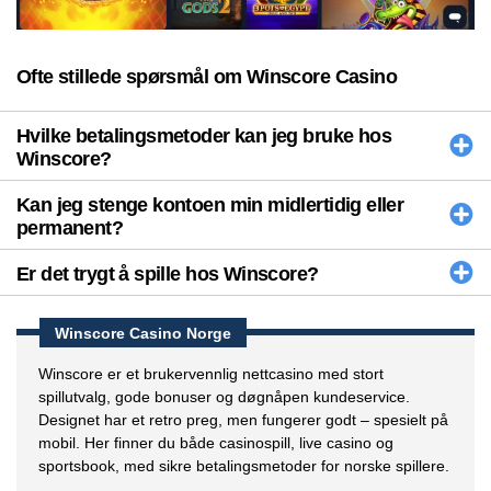
Ofte stillede spørsmål om Winscore Casino
Hvilke betalingsmetoder kan jeg bruke hos
Winscore?
Kan jeg stenge kontoen min midlertidig eller
permanent?
Er det trygt å spille hos Winscore?
Winscore Casino Norge
Winscore er et brukervennlig nettcasino med stort
spillutvalg, gode bonuser og døgnåpen kundeservice.
Designet har et retro preg, men fungerer godt – spesielt på
mobil. Her finner du både casinospill, live casino og
sportsbook, med sikre betalingsmetoder for norske spillere.