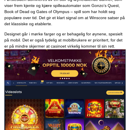
viser frem kjente og kjære spilleautomater som Gonzo’s Quest,
Book of Dead og Gates of Olympus – spill som har holdt seg
populære over tid. Det gir et klart signal om at Winscore satser på
det klassiske og etablerte.
Designet går i mørke farger og er behagelig for øynene, spesielt
på mobil. Det er også tydelig at mobilbrukere er prioritert, for det
er på mindre skjermer at casinoet virkelig kommer til sin rett.