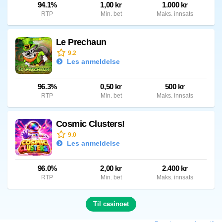
94.1%
1,00 kr
1.000 kr
RTP
Min. bet
Maks. innsats
Le Prechaun
9.2
Les anmeldelse
96.3%
0,50 kr
500 kr
RTP
Min. bet
Maks. innsats
Cosmic Clusters!
9.0
Les anmeldelse
96.0%
2,00 kr
2.400 kr
RTP
Min. bet
Maks. innsats
Til casinoet