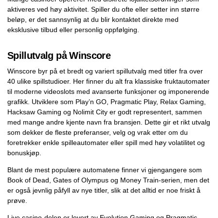
aktiveres ved høy aktivitet. Spiller du ofte eller setter inn større
beløp, er det sannsynlig at du blir kontaktet direkte med
eksklusive tilbud eller personlig oppfølging.
Spillutvalg på Winscore
Winscore byr på et bredt og variert spillutvalg med titler fra over
40 ulike spillstudioer. Her finner du alt fra klassiske fruktautomater
til moderne videoslots med avanserte funksjoner og imponerende
grafikk. Utviklere som Play’n GO, Pragmatic Play, Relax Gaming,
Hacksaw Gaming og Nolimit City er godt representert, sammen
med mange andre kjente navn fra bransjen. Dette gir et rikt utvalg
som dekker de fleste preferanser, velg og vrak etter om du
foretrekker enkle spilleautomater eller spill med høy volatilitet og
bonuskjøp.
Blant de mest populære automatene finner vi gjengangere som
Book of Dead, Gates of Olympus og Money Train-serien, men det
er også jevnlig påfyll av nye titler, slik at det alltid er noe friskt å
prøve.
Live casino-delen er levert av Evolution Gaming og Pragmatic