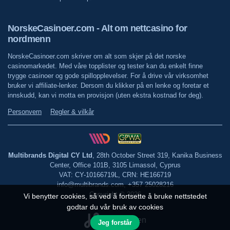
NorskeCasinoer.com - Alt om nettcasino for
nordmenn
NorskeCasinoer.com skriver om alt som skjer på det norske
casinomarkedet. Med våre topplister og tester kan du enkelt finne
trygge casinoer og gode spillopplevelser. For å drive vår virksomhet
bruker vi affiliate-lenker. Dersom du klikker på en lenke og foretar et
innskudd, kan vi motta en provisjon (uten ekstra kostnad for deg).
Personvern
Regler & vilkår
Multibrands Digital CY Ltd
, 28th October Street 319, Kanika Business
Center, Office 101B, 3105 Limassol, Cyprus
VAT: CY-10166719L, CRN: HE166719
info@multibrands.com, +357 25028216
Copyright © 2026
Vi benytter cookies, så ved å fortsette å bruke nettstedet
godtar du vår bruk av cookies
Hjelpelinjen
Jeg forstår