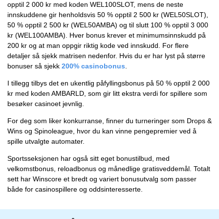
opptil 2 000 kr med koden WEL100SLOT, mens de neste
innskuddene gir henholdsvis 50 % opptil 2 500 kr (WEL50SLOT),
50 % opptil 2 500 kr (WEL50AMBA) og til slutt 100 % opptil 3 000
kr (WEL100AMBA). Hver bonus krever et minimumsinnskudd på
200 kr og at man oppgir riktig kode ved innskudd. For flere
detaljer så sjekk matrisen nedenfor. Hvis du er har lyst på større
bonuser så sjekk
200% casinobonus
.
I tillegg tilbys det en ukentlig påfyllingsbonus på 50 % opptil 2 000
kr med koden AMBARLD, som gir litt ekstra verdi for spillere som
besøker casinoet jevnlig.
For deg som liker konkurranse, finner du turneringer som Drops &
Wins og Spinoleague, hvor du kan vinne pengepremier ved å
spille utvalgte automater.
Sportsseksjonen har også sitt eget bonustilbud, med
velkomstbonus, reloadbonus og månedlige gratisveddemål. Totalt
sett har Winscore et bredt og variert bonusutvalg som passer
både for casinospillere og oddsinteresserte.