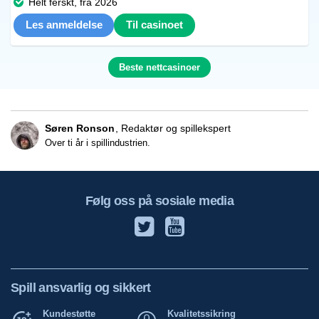
Helt ferskt, fra 2026
Les anmeldelse
Til casinoet
Beste nettcasinoer
Søren Ronson
Redaktør og spillekspert
Over ti år i spillindustrien.
Følg oss på sosiale media
Spill ansvarlig og sikkert
Kundestøtte
Kvalitetssikring