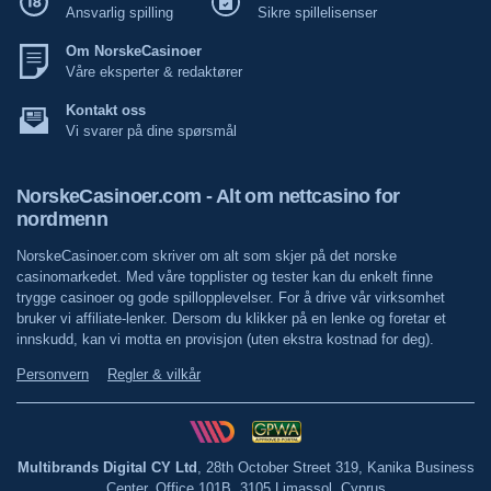
Ansvarlig spilling
Sikre spillelisenser
Om NorskeCasinoer
Våre eksperter & redaktører
Kontakt oss
Vi svarer på dine spørsmål
NorskeCasinoer.com - Alt om nettcasino for
nordmenn
NorskeCasinoer.com skriver om alt som skjer på det norske
casinomarkedet. Med våre topplister og tester kan du enkelt finne
trygge casinoer og gode spillopplevelser. For å drive vår virksomhet
bruker vi affiliate-lenker. Dersom du klikker på en lenke og foretar et
innskudd, kan vi motta en provisjon (uten ekstra kostnad for deg).
Personvern
Regler & vilkår
Multibrands Digital CY Ltd
, 28th October Street 319, Kanika Business
Center, Office 101B, 3105 Limassol, Cyprus