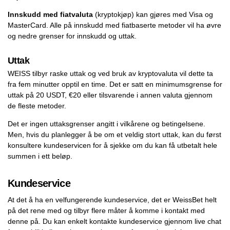
Innskudd med fiatvaluta
(kryptokjøp) kan gjøres med Visa og
MasterCard. Alle på innskudd med fiatbaserte metoder vil ha øvre
og nedre grenser for innskudd og uttak.
Uttak
WEISS tilbyr raske uttak og ved bruk av kryptovaluta vil dette ta
fra fem minutter opptil en time. Det er satt en minimumsgrense for
uttak på 20 USDT, €20 eller tilsvarende i annen valuta gjennom
de fleste metoder.
Det er ingen uttaksgrenser angitt i vilkårene og betingelsene.
Men, hvis du planlegger å be om et veldig stort uttak, kan du først
konsultere kundeservicen for å sjekke om du kan få utbetalt hele
summen i ett beløp.
Kundeservice
At det å ha en velfungerende kundeservice, det er WeissBet helt
på det rene med og tilbyr flere måter å komme i kontakt med
denne på. Du kan enkelt kontakte kundeservice gjennom live chat