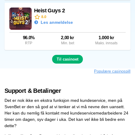
Heist Guys 2
8.0
Les anmeldelse
96.0%
2,00 kr
1.000 kr
RTP
Min. bet
Maks. innsats
Til casinoet
Populære casinospill
Support & Betalinger
Det er nok ikke en ekstra funksjon med kundeservice, men på
SvenBet er den så god at vi tenker at vi må nevne den uansett.
Her kan du nemlig få kontakt med kundeservicemedarbeidere 24
timer om dagen, syv dager i uka. Det kan vel ikke bli bedre enn
dette?