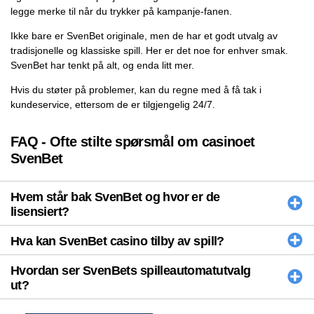
legge merke til når du trykker på kampanje-fanen.
Ikke bare er SvenBet originale, men de har et godt utvalg av
tradisjonelle og klassiske spill. Her er det noe for enhver smak.
SvenBet har tenkt på alt, og enda litt mer.
Hvis du støter på problemer, kan du regne med å få tak i
kundeservice, ettersom de er tilgjengelig 24/7.
FAQ - Ofte stilte spørsmål om casinoet
SvenBet
Hvem står bak SvenBet og hvor er de
lisensiert?
Hva kan SvenBet casino tilby av spill?
Hvordan ser SvenBets spilleautomatutvalg
ut?