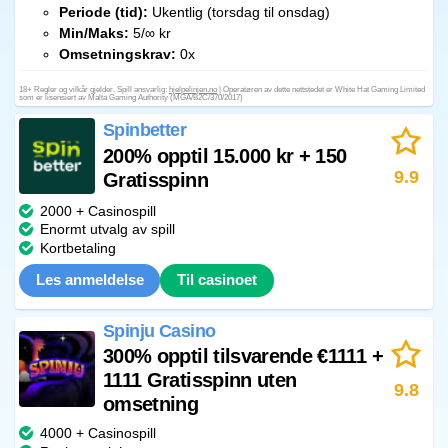
Periode (tid):
Ukentlig (torsdag til onsdag)
Min/Maks:
5/∞ kr
Omsetningskrav:
0x
18+ Regler og vilkår gjelder. Spill ansvarlig:
hjelpelinjen.no
| Operatøren av dette nettstedet er White Hat Gaming Limited
som er lisensiert av Malta Gaming Authority (MGA/B2C/370/2017)
Spinbetter
200% opptil 15.000 kr + 150
9.9
Gratisspinn
2000 + Casinospill
Enormt utvalg av spill
Kortbetaling
Les anmeldelse
Til casinoet
Spinju Casino
300% opptil tilsvarende €1111 +
1111 Gratisspinn uten
9.8
omsetning
4000 + Casinospill