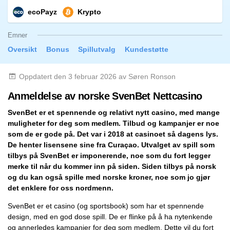
ecoPayz
Krypto
Emner
Oversikt
Bonus
Spillutvalg
Kundestøtte
Oppdatert den 3 februar 2026 av Søren Ronson
Anmeldelse av norske SvenBet Nettcasino
SvenBet er et spennende og relativt nytt casino, med mange
muligheter for deg som medlem. Tilbud og kampanjer er noe
som de er gode på. Det var i 2018 at casinoet så dagens lys.
De henter lisensene sine fra Curaçao. Utvalget av spill som
tilbys på SvenBet er imponerende, noe som du fort legger
merke til når du kommer inn på siden. Siden tilbys på norsk
og du kan også spille med norske kroner, noe som jo gjør
det enklere for oss nordmenn.
SvenBet er et casino (og sportsbook) som har et spennende
design, med en god dose spill. De er flinke på å ha nytenkende
og annerledes kampanjer for deg som medlem. Dette vil du fort