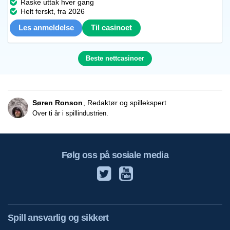
Raske uttak hver gang
Helt ferskt, fra 2026
Les anmeldelse
Til casinoet
Beste nettcasinoer
Søren Ronson
Redaktør og spillekspert
Over ti år i spillindustrien.
Følg oss på sosiale media
Spill ansvarlig og sikkert