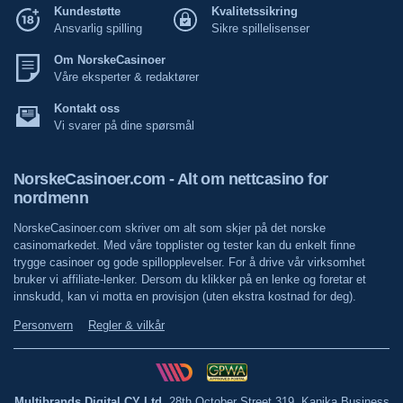
Kundestøtte
Kvalitetssikring
Ansvarlig spilling
Sikre spillelisenser
Om NorskeCasinoer
Våre eksperter & redaktører
Kontakt oss
Vi svarer på dine spørsmål
NorskeCasinoer.com - Alt om nettcasino for
nordmenn
NorskeCasinoer.com skriver om alt som skjer på det norske
casinomarkedet. Med våre topplister og tester kan du enkelt finne
trygge casinoer og gode spillopplevelser. For å drive vår virksomhet
bruker vi affiliate-lenker. Dersom du klikker på en lenke og foretar et
innskudd, kan vi motta en provisjon (uten ekstra kostnad for deg).
Personvern
Regler & vilkår
Multibrands Digital CY Ltd
, 28th October Street 319, Kanika Business