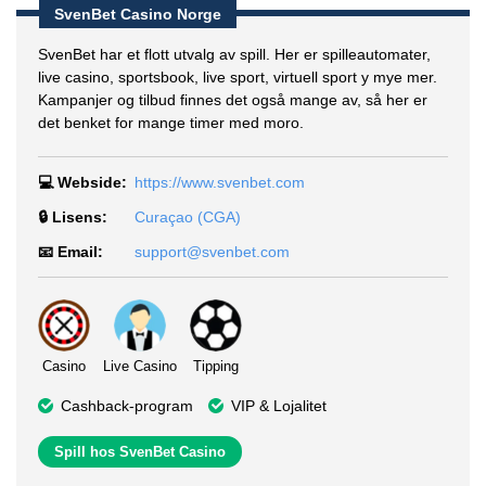
SvenBet Casino Norge
SvenBet har et flott utvalg av spill. Her er spilleautomater,
live casino, sportsbook, live sport, virtuell sport y mye mer.
Kampanjer og tilbud finnes det også mange av, så her er
det benket for mange timer med moro.
💻 Webside:
https://www.svenbet.com
🔒 Lisens:
Curaçao (CGA)
📧 Email:
support@svenbet.com
Casino
Live Casino
Tipping
Cashback-program
VIP & Lojalitet
Spill hos SvenBet Casino