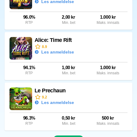
Les anmeldelse
96.0%
2,00 kr
1.000 kr
RTP
Min. bet
Maks. innsats
Alice: Time Rift
8.9
Les anmeldelse
94.1%
1,00 kr
1.000 kr
RTP
Min. bet
Maks. innsats
Le Prechaun
9.2
Les anmeldelse
96.3%
0,50 kr
500 kr
RTP
Min. bet
Maks. innsats