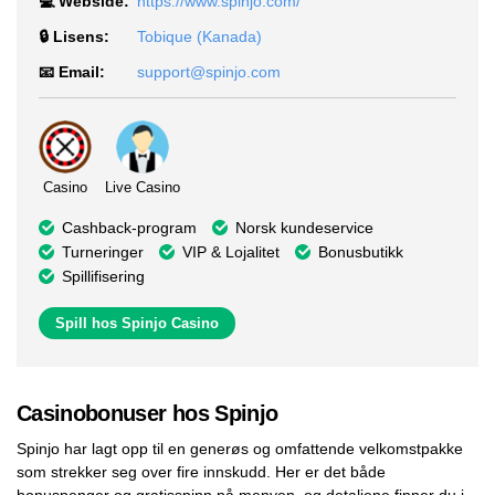
💻 Webside:
https://www.spinjo.com/
🔒 Lisens:
Tobique (Kanada)
📧 Email:
support@spinjo.com
Casino
Live Casino
Cashback-program
Norsk kundeservice
Turneringer
VIP & Lojalitet
Bonusbutikk
Spillifisering
Spill hos Spinjo Casino
Casinobonuser hos Spinjo
Spinjo har lagt opp til en generøs og omfattende velkomstpakke
som strekker seg over fire innskudd. Her er det både