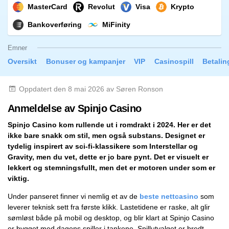
MasterCard
Revolut
Visa
Krypto
Bankoverføring
MiFinity
Emner
Oversikt
Bonuser og kampanjer
VIP
Casinospill
Betali
Oppdatert den 8 mai 2026 av Søren Ronson
Anmeldelse av Spinjo Casino
Spinjo Casino kom rullende ut i romdrakt i 2024. Her er det
ikke bare snakk om stil, men også substans. Designet er
tydelig inspirert av sci-fi-klassikere som Interstellar og
Gravity, men du vet, dette er jo bare pynt. Det er visuelt er
lekkert og stemningsfullt, men det er motoren under som er
viktig.
Under panseret finner vi nemlig et av de
beste nettcasino
som
leverer teknisk sett fra første klikk. Lastetidene er raske, alt glir
sømløst både på mobil og desktop, og blir klart at Spinjo Casino
er bygget med dagens spiller i tankene. Spillutvalget er bredt,