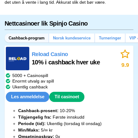
det uten å vente i lang tid. Akkurat slik det bør være.
Nettcasinoer lik Spinjo Casino
Cashback-program
Norsk kundeservice
Turneringer
VIP 
Reload Casino
10% i cashback hver uke
9.9
5000 + Casinospill
Enormt utvalg av spill
Ukentlig cashback
Les anmeldelse
Til casinoet
Cashback-prosent:
10-20%
Tilgjengelig fra:
Første innskudd
Periode (tid):
Ukentlig (torsdag til onsdag)
Min/Maks:
5/∞ kr
Omsetningskrav:
0x