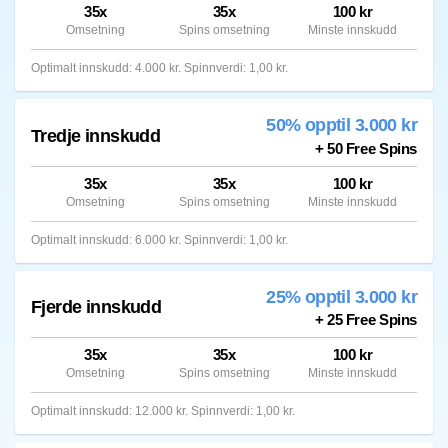
35x
35x
100 kr
Omsetning
Spins omsetning
Minste innskudd
Optimalt innskudd: 4.000 kr. Spinnverdi: 1,00 kr.
50% opptil 3.000 kr
Tredje innskudd
+ 50 Free Spins
35x
35x
100 kr
Omsetning
Spins omsetning
Minste innskudd
Optimalt innskudd: 6.000 kr. Spinnverdi: 1,00 kr.
25% opptil 3.000 kr
Fjerde innskudd
+ 25 Free Spins
35x
35x
100 kr
Omsetning
Spins omsetning
Minste innskudd
Optimalt innskudd: 12.000 kr. Spinnverdi: 1,00 kr.