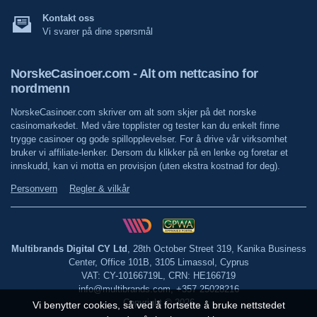
Kontakt oss
Vi svarer på dine spørsmål
NorskeCasinoer.com - Alt om nettcasino for
nordmenn
NorskeCasinoer.com skriver om alt som skjer på det norske
casinomarkedet. Med våre topplister og tester kan du enkelt finne
trygge casinoer og gode spillopplevelser. For å drive vår virksomhet
bruker vi affiliate-lenker. Dersom du klikker på en lenke og foretar et
innskudd, kan vi motta en provisjon (uten ekstra kostnad for deg).
Personvern
Regler & vilkår
Multibrands Digital CY Ltd
, 28th October Street 319, Kanika Business
Center, Office 101B, 3105 Limassol, Cyprus
VAT: CY-10166719L, CRN: HE166719
info@multibrands.com, +357 25028216
Copyright © 2026
Vi benytter cookies, så ved å fortsette å bruke nettstedet