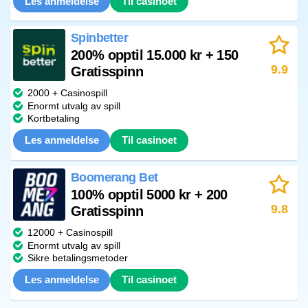
Les anmeldelse
Til casinoet
Spinbetter
200% opptil 15.000 kr + 150
9.9
Gratisspinn
2000 + Casinospill
Enormt utvalg av spill
Kortbetaling
Les anmeldelse
Til casinoet
Boomerang Bet
100% opptil 5000 kr + 200
9.8
Gratisspinn
12000 + Casinospill
Enormt utvalg av spill
Sikre betalingsmetoder
Les anmeldelse
Til casinoet