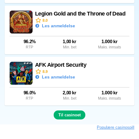
Legion Gold and the Throne of Dead
8.0
Les anmeldelse
96.2%
1,00 kr
1.000 kr
RTP
Min. bet
Maks. innsats
AFK Airport Security
8.9
Les anmeldelse
96.0%
2,00 kr
1.000 kr
RTP
Min. bet
Maks. innsats
Til casinoet
Populære casinospill