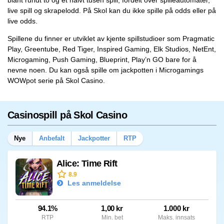
live spill og skrapelodd. På Skol kan du ikke spille på odds eller på
live odds.
Spillene du finner er utviklet av kjente spillstudioer som Pragmatic
Play, Greentube, Red Tiger, Inspired Gaming, Elk Studios, NetEnt,
Microgaming, Push Gaming, Blueprint, Play’n GO bare for å
nevne noen. Du kan også spille om jackpotten i Microgamings
WOWpot serie på Skol Casino.
Casinospill på Skol Casino
Nye
Anbefalt
Jackpotter
RTP
Alice: Time Rift
8.9
Les anmeldelse
94.1%
1,00 kr
1.000 kr
RTP
Min. bet
Maks. innsats