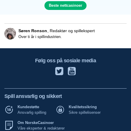
Beste nettcasinoer
Søren Ronson
Redaktør og spillekspert
Over ti år i spillindustrien.
Følg oss på sosiale media
Spill ansvarlig og sikkert
Kundestøtte
Kvalitetssikring
Ansvarlig spilling
Sikre spillelisenser
Om NorskeCasinoer
Våre eksperter & redaktører