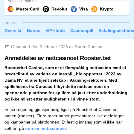
Betalingsmetoder
MasterCard
Revolut
Visa
Krypto
Emner
Oversikt
Bonus
VIP klubb
Casinospill
Betalingsmetode
Oppdatert den 3 februar 2026 av Søren Ronson
Anmeldelse av nettcasinoet Rooster.bet
Roosterbet Casino, som er et flerspråklig nettcasino med et
bredt tilbud av varierte onlinespill, ble opprettet i 2023 av
Dama NV, et anerkjent selskap i iGaming-sektoren. Med
spillelisens fra Curacao tilbyr dette nettcasinoet en
spennende plattform for spillere på jakt etter underholdning
og ikke minst etter muligheten til å vinne stort.
En særegen og gjenkjennelig figur på Roosterbet Casino er
hanen (rooster). Flere raser haner presenterer ulike avdelinger
og kampanjer på plattformen. Et festlig innslag som vi ikke har
sett før på
norske nettcasinoer
.