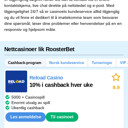
kontaktskjema, live chat direkte på nettstedet og e-post. Med
tilgjengelighet 24/7 så er casinoets kundeservice alltid tilgjenglig
og du vil finne et dedikert til å imøtekomme team som besvarer
dine spørsmål, løser dine problemer eller henvendelser på en en
responsiv og hjelpsom måte.
Nettcasinoer lik RoosterBet
Cashback-program
Norsk kundeservice
Turneringer
VIP 
Reload Casino
10% i cashback hver uke
9.9
5000 + Casinospill
Enormt utvalg av spill
Ukentlig cashback
Les anmeldelse
Til casinoet