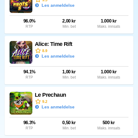
Les anmeldelse
96.0%
2,00 kr
1.000 kr
RTP
Min. bet
Maks. innsats
Alice: Time Rift
8.9
Les anmeldelse
94.1%
1,00 kr
1.000 kr
RTP
Min. bet
Maks. innsats
Le Prechaun
9.2
Les anmeldelse
96.3%
0,50 kr
500 kr
RTP
Min. bet
Maks. innsats