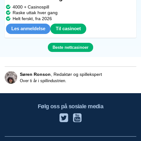
4000 + Casinospill
Raske uttak hver gang
Helt ferskt, fra 2026
Les anmeldelse
Til casinoet
Beste nettcasinoer
Søren Ronson
Redaktør og spillekspert
Over ti år i spillindustrien.
Følg oss på sosiale media