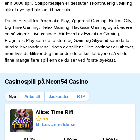
enn 3000 spill. Spillporteføljen er dessuten i kontinuerlig utvikling
slik at nye spill blir lagt til hver uke.
Du finner spill fra Pragmatic Play, Yggdrasil Gaming, Nolimit City,
Big Time Gaming, Relax Gaming, Hacksaw Gaming og så videre
og så videre. Live casinoet blir levert av Evolution Gaming,
Pragmatic Play som de to store og Swint og Skywind som de to
mindre leverandørene. Noen av spillene i live casinoet er uthevet,
men hvis du klikker deg inn under de enkelt lobbyene så vil du
finne mange flere spill enn de du ser ved første øyekast.
Casinospill på Neon54 Casino
Nye
Anbefalt
Jackpotter
RTP
Alice: Time Rift
8.9
Les anmeldelse