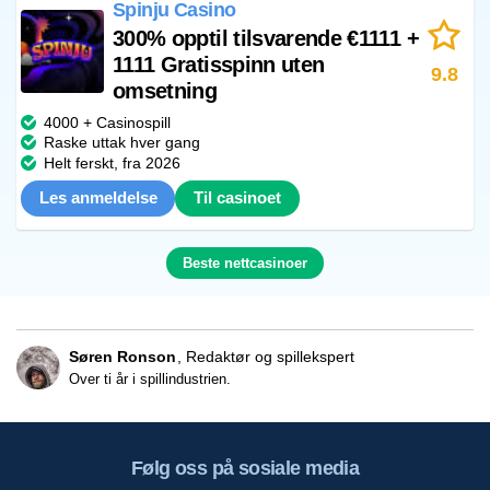
Spinju Casino
300% opptil tilsvarende €1111 +
1111 Gratisspinn uten
9.8
omsetning
4000 + Casinospill
Raske uttak hver gang
Helt ferskt, fra 2026
Les anmeldelse
Til casinoet
Beste nettcasinoer
Søren Ronson
Redaktør og spillekspert
Over ti år i spillindustrien.
Følg oss på sosiale media