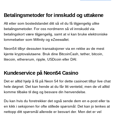
Betalingsmetoder for innskudd og uttakene
Alt etter som bostedslandet ditt så vil du få tilgjengelig ulike
betalingsmetoder. For oss nordmenn så vil innskudd via
betalingskort være tilgjengelig, samt at vi kan bruke elektroniske
lommebøker som Mifinity og eZeewallet.
Neon54 tilbyr dessuten transaksjoner via en rekke av de mest
kjente kryptovalutaene. Bruk dine BitcoinCash, tether, bitcoin,
litecoin, ethererum, ripple, USDcoin eller DAI.
Kundeservice på Neon54 Casino
Det er alltid hjelp å få på Neon 54 for dette casinoet tilbyr live chat
hele døgnet. Det kan hende at du får litt ventetid, men de vil alltid
komme tilbake til deg og besvare din henvendelse.
Du kan hvis du foretrekker det også sende dem en e-post eller ta
en kikk i seksjonen for ofte stillede spørsmål. Det kan jo tenkes at
nettopp ditt spørsmål allerede er besvart der. Men det er vel