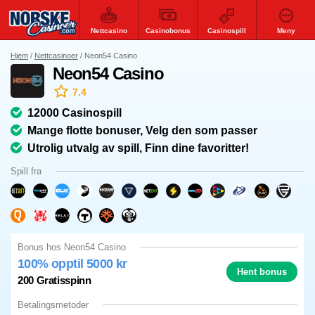
Nettcasino
Casinobonus
Casinospill
Meny
Hjem
Nettcasinoer
Neon54 Casino
Neon54 Casino
7.4
12000 Casinospill
Mange flotte bonuser, Velg den som passer
Utrolig utvalg av spill, Finn dine favoritter!
Spill fra
Bonus hos Neon54 Casino
100% opptil 5000 kr
Hent bonus
200 Gratisspinn
Betalingsmetoder