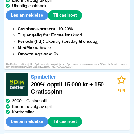
Enormt utvalg av spill
Ukentlig cashback
Les anmeldelse
Til casinoet
Cashback-prosent:
10-20%
Tilgjengelig fra:
Første innskudd
Periode (tid):
Ukentlig (torsdag til onsdag)
Min/Maks:
5/∞ kr
Omsetningskrav:
0x
18+ Regler og vilkår gjelder. Spill ansvarlig:
hjelpelinjen.no
| Operatøren av dette nettstedet er White Hat Gaming Limited
som er lisensiert av Malta Gaming Authority (MGA/B2C/370/2017)
Spinbetter
200% opptil 15.000 kr + 150
9.9
Gratisspinn
2000 + Casinospill
Enormt utvalg av spill
Kortbetaling
Les anmeldelse
Til casinoet