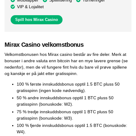
Mobilapper
Spillifisering
Turneringer
VIP & Lojalitet
Spill hos Mirax Casino
Mirax Casino velkomstbonus
Velkomstbonusen hos Mirax casino består av fire deler. Merk at
bonuser i andre valuta enn bitcoin har en mye lavere grense (se
nedenfor), men de vil fungere fint hvis du bare vil prøve spillene
og kanskje er på jakt etter gratisspinn.
100 % første innskuddsbonus opptil 1.5 BTC pluss 50
gratisspinn (ingen kode nødvendig).
50 % andre innskuddsbonus opptil 1 BTC pluss 50
gratisspinn (bonuskode: W2).
75 % tredje innskuddsbonus opptil 1 BTC pluss 50
gratisspinn (bonuskode: W3).
100 % fjerde innskuddsbonus opptil 1.5 BTC (bonuskode:
W4).