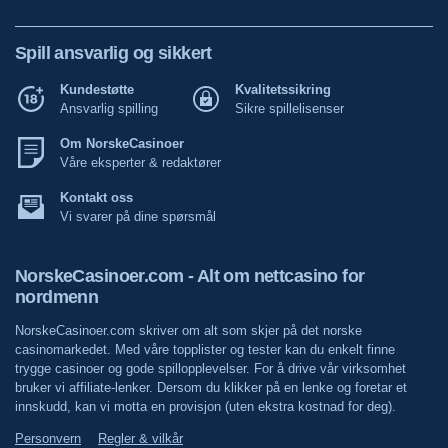
Spill ansvarlig og sikkert
Kundestøtte
Kvalitetssikring
Ansvarlig spilling
Sikre spillelisenser
Om NorskeCasinoer
Våre eksperter & redaktører
Kontakt oss
Vi svarer på dine spørsmål
NorskeCasinoer.com - Alt om nettcasino for
nordmenn
NorskeCasinoer.com skriver om alt som skjer på det norske
casinomarkedet. Med våre topplister og tester kan du enkelt finne
trygge casinoer og gode spillopplevelser. For å drive vår virksomhet
bruker vi affiliate-lenker. Dersom du klikker på en lenke og foretar et
innskudd, kan vi motta en provisjon (uten ekstra kostnad for deg).
Personvern
Regler & vilkår