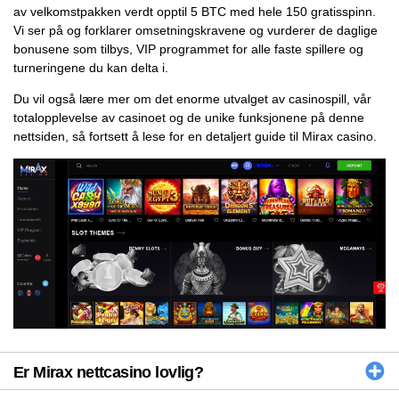
av velkomstpakken verdt opptil 5 BTC med hele 150 gratisspinn.
Vi ser på og forklarer omsetningskravene og vurderer de daglige
bonusene som tilbys, VIP programmet for alle faste spillere og
turneringene du kan delta i.
Du vil også lære mer om det enorme utvalget av casinospill, vår
totalopplevelse av casinoet og de unike funksjonene på denne
nettsiden, så fortsett å lese for en detaljert guide til Mirax casino.
Er Mirax nettcasino lovlig?