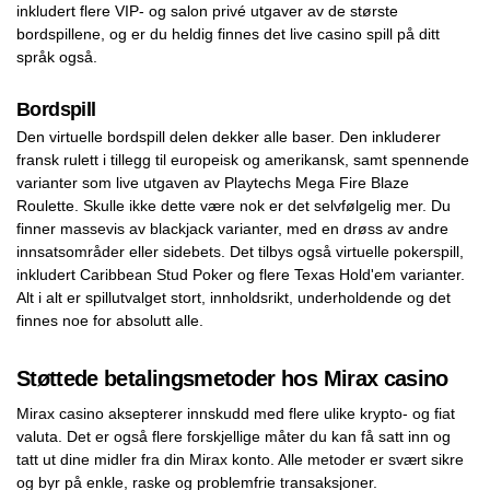
inkludert flere VIP- og salon privé utgaver av de største
bordspillene, og er du heldig finnes det live casino spill på ditt
språk også.
Bordspill
Den virtuelle bordspill delen dekker alle baser. Den inkluderer
fransk rulett i tillegg til europeisk og amerikansk, samt spennende
varianter som live utgaven av Playtechs Mega Fire Blaze
Roulette. Skulle ikke dette være nok er det selvfølgelig mer. Du
finner massevis av blackjack varianter, med en drøss av andre
innsatsområder eller sidebets. Det tilbys også virtuelle pokerspill,
inkludert Caribbean Stud Poker og flere Texas Hold'em varianter.
Alt i alt er spillutvalget stort, innholdsrikt, underholdende og det
finnes noe for absolutt alle.
Støttede betalingsmetoder hos Mirax casino
Mirax casino aksepterer innskudd med flere ulike krypto- og fiat
valuta. Det er også flere forskjellige måter du kan få satt inn og
tatt ut dine midler fra din Mirax konto. Alle metoder er svært sikre
og byr på enkle, raske og problemfrie transaksjoner.