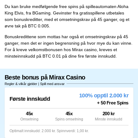
Du kan bruke medfølgende free spins på spilleautomaten Aloha
King Elvis, fra BGaming. Gevinster fra gratisspillene utbetales
som bonuskreditter, med et omsetningskrav på 45 ganger, og et
øvre tak på BTC 0.005.
Bonuskredittene som mottas har også et omsetningskrav på 45
ganger, men det er ingen begrensning på hvor mye du kan vinne.
For å kreve velkomstbonusen hos Mirax casino, kreves et
minsteinnskudd på BTC 0.01 på dine fire første innskudd.
Beste bonus på Mirax Casino
Regler & vilkår gjelder | Spill med ansvar
100% opptil 2.000 kr
Første innskudd
+ 50 Free Spins
45x
45x
200 kr
Omsetning
Spins omsetning
Minste innskudd
Optimalt innskudd: 2.000 kr. Spinnverdi: 1,00 kr.