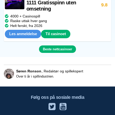
1111 Gratisspinn uten
9.8
omsetning
4000 + Casinospill
Raske uttak hver gang
Helt ferskt, fra 2026
Les anmeldelse
Til casinoet
Beste nettcasinoer
Søren Ronson
Redaktør og spillekspert
Over ti år i spillindustrien.
Følg oss på sosiale media