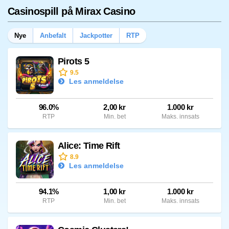
Casinospill på Mirax Casino
Nye
Anbefalt
Jackpotter
RTP
Pirots 5
9.5
Les anmeldelse
96.0%
2,00 kr
1.000 kr
RTP
Min. bet
Maks. innsats
Alice: Time Rift
8.9
Les anmeldelse
94.1%
1,00 kr
1.000 kr
RTP
Min. bet
Maks. innsats