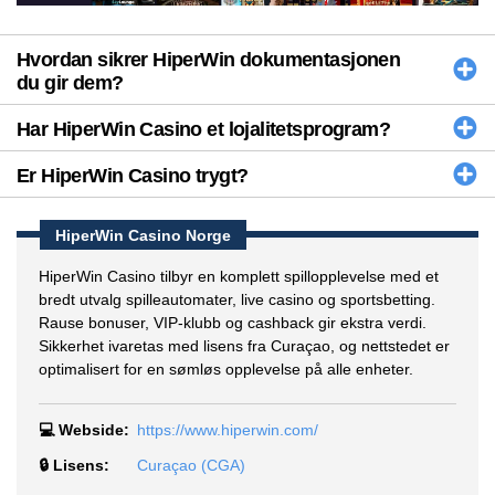
Hvordan sikrer HiperWin dokumentasjonen
du gir dem?
Har HiperWin Casino et lojalitetsprogram?
Er HiperWin Casino trygt?
HiperWin Casino Norge
HiperWin Casino tilbyr en komplett spillopplevelse med et
bredt utvalg spilleautomater, live casino og sportsbetting.
Rause bonuser, VIP-klubb og cashback gir ekstra verdi.
Sikkerhet ivaretas med lisens fra Curaçao, og nettstedet er
optimalisert for en sømløs opplevelse på alle enheter.
💻 Webside:
https://www.hiperwin.com/
🔒 Lisens:
Curaçao (CGA)