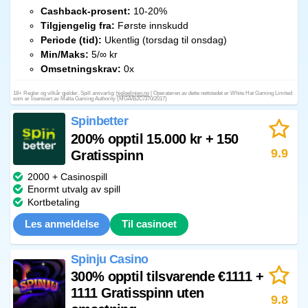
Cashback-prosent:
10-20%
Tilgjengelig fra:
Første innskudd
Periode (tid):
Ukentlig (torsdag til onsdag)
Min/Maks:
5/∞ kr
Omsetningskrav:
0x
18+ Regler og vilkår gjelder. Spill ansvarlig:
hjelpelinjen.no
| Operatøren av dette nettstedet er White Hat Gaming Limited
som er lisensiert av Malta Gaming Authority (MGA/B2C/370/2017)
Spinbetter
200% opptil 15.000 kr + 150
9.9
Gratisspinn
2000 + Casinospill
Enormt utvalg av spill
Kortbetaling
Les anmeldelse
Til casinoet
Spinju Casino
300% opptil tilsvarende €1111 +
1111 Gratisspinn uten
9.8