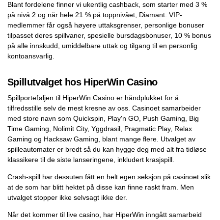
Blant fordelene finner vi ukentlig cashback, som starter med 3 %
på nivå 2 og når hele 21 % på toppnivået, Diamant. VIP-
medlemmer får også høyere uttaksgrenser, personlige bonuser
tilpasset deres spillvaner, spesielle bursdagsbonuser, 10 % bonus
på alle innskudd, umiddelbare uttak og tilgang til en personlig
kontoansvarlig.
Spillutvalget hos HiperWin Casino
Spillporteføljen til HiperWin Casino er håndplukket for å
tilfredsstille selv de mest kresne av oss. Casinoet samarbeider
med store navn som Quickspin, Play'n GO, Push Gaming, Big
Time Gaming, Nolimit City, Yggdrasil, Pragmatic Play, Relax
Gaming og Hacksaw Gaming, blant mange flere. Utvalget av
spilleautomater er bredt så du kan hygge deg med alt fra tidløse
klassikere til de siste lanseringene, inkludert krasjspill.
Crash-spill har dessuten fått en helt egen seksjon på casinoet slik
at de som har blitt hektet på disse kan finne raskt fram. Men
utvalget stopper ikke selvsagt ikke der.
Når det kommer til live casino, har HiperWin inngått samarbeid