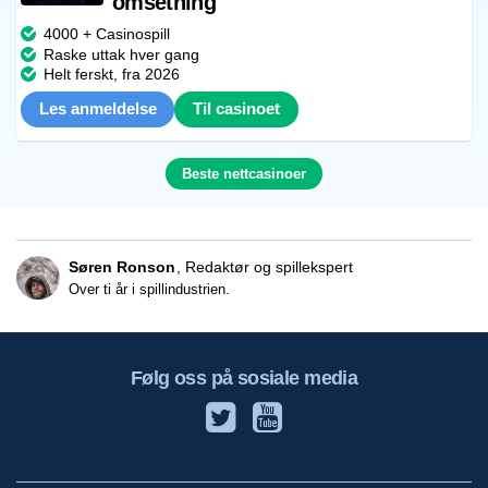
omsetning
4000 + Casinospill
Raske uttak hver gang
Helt ferskt, fra 2026
Les anmeldelse
Til casinoet
Beste nettcasinoer
Søren Ronson
Redaktør og spillekspert
Over ti år i spillindustrien.
Følg oss på sosiale media