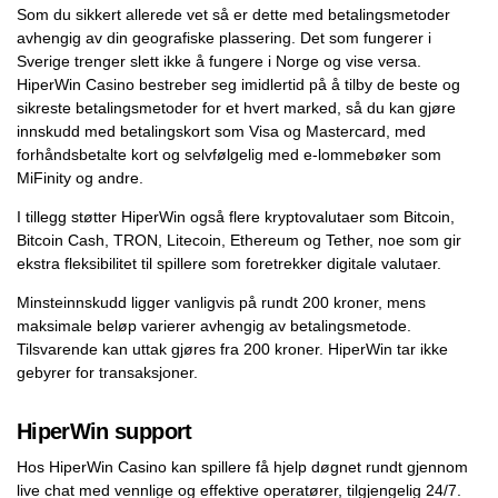
Som du sikkert allerede vet så er dette med betalingsmetoder
avhengig av din geografiske plassering. Det som fungerer i
Sverige trenger slett ikke å fungere i Norge og vise versa.
HiperWin Casino bestreber seg imidlertid på å tilby de beste og
sikreste betalingsmetoder for et hvert marked, så du kan gjøre
innskudd med betalingskort som Visa og Mastercard, med
forhåndsbetalte kort og selvfølgelig med e-lommebøker som
MiFinity og andre.
I tillegg støtter HiperWin også flere kryptovalutaer som Bitcoin,
Bitcoin Cash, TRON, Litecoin, Ethereum og Tether, noe som gir
ekstra fleksibilitet til spillere som foretrekker digitale valutaer.
Minsteinnskudd ligger vanligvis på rundt 200 kroner, mens
maksimale beløp varierer avhengig av betalingsmetode.
Tilsvarende kan uttak gjøres fra 200 kroner. HiperWin tar ikke
gebyrer for transaksjoner.
HiperWin support
Hos HiperWin Casino kan spillere få hjelp døgnet rundt gjennom
live chat med vennlige og effektive operatører, tilgjengelig 24/7.