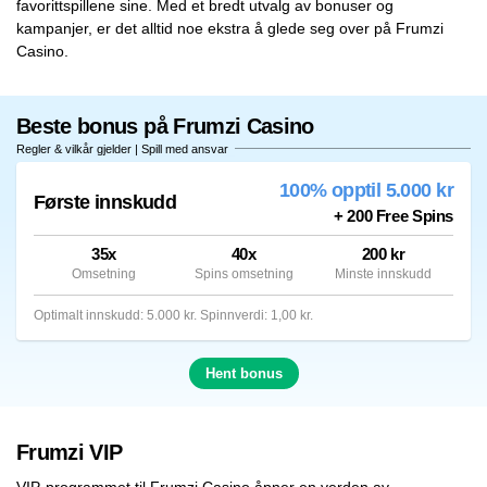
favorittspillene sine. Med et bredt utvalg av bonuser og
kampanjer, er det alltid noe ekstra å glede seg over på Frumzi
Casino.
Beste bonus på Frumzi Casino
Regler & vilkår gjelder | Spill med ansvar
100% opptil 5.000 kr
Første innskudd
+ 200 Free Spins
35x
40x
200 kr
Omsetning
Spins omsetning
Minste innskudd
Optimalt innskudd: 5.000 kr. Spinnverdi: 1,00 kr.
Hent bonus
Frumzi VIP