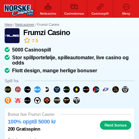
Nettcasino
Casinobonus
Casinospill
Meny
Hjem
Nettcasinoer
Frumzi Casino
Frumzi Casino
7.5
5000 Casinospill
Stor spillportefølje, spilleautomater, live casino og
odds
Flott design, mange herlige bonuser
Spill fra
Bonus hos Frumzi Casino
100% opptil 5000 kr
Hent bonus
200 Gratisspinn