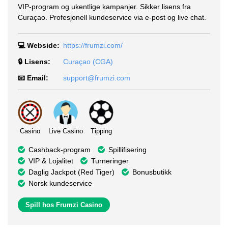
VIP-program og ukentlige kampanjer. Sikker lisens fra
Curaçao. Profesjonell kundeservice via e-post og live chat.
💻 Webside:
https://frumzi.com/
🔒 Lisens:
Curaçao (CGA)
📧 Email:
support@frumzi.com
Casino
Live Casino
Tipping
Cashback-program
Spillifisering
VIP & Lojalitet
Turneringer
Daglig Jackpot (Red Tiger)
Bonusbutikk
Norsk kundeservice
Spill hos Frumzi Casino