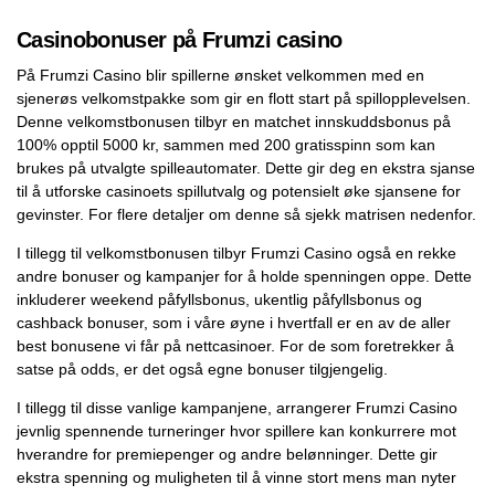
Casinobonuser på Frumzi casino
På Frumzi Casino blir spillerne ønsket velkommen med en
sjenerøs velkomstpakke som gir en flott start på spillopplevelsen.
Denne velkomstbonusen tilbyr en matchet innskuddsbonus på
100% opptil 5000 kr, sammen med 200 gratisspinn som kan
brukes på utvalgte spilleautomater. Dette gir deg en ekstra sjanse
til å utforske casinoets spillutvalg og potensielt øke sjansene for
gevinster. For flere detaljer om denne så sjekk matrisen nedenfor.
I tillegg til velkomstbonusen tilbyr Frumzi Casino også en rekke
andre bonuser og kampanjer for å holde spenningen oppe. Dette
inkluderer weekend påfyllsbonus, ukentlig påfyllsbonus og
cashback bonuser, som i våre øyne i hvertfall er en av de aller
best bonusene vi får på nettcasinoer. For de som foretrekker å
satse på odds, er det også egne bonuser tilgjengelig.
I tillegg til disse vanlige kampanjene, arrangerer Frumzi Casino
jevnlig spennende turneringer hvor spillere kan konkurrere mot
hverandre for premiepenger og andre belønninger. Dette gir
ekstra spenning og muligheten til å vinne stort mens man nyter