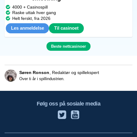
4000 + Casinospill
Raske uttak hver gang
Helt ferskt, fra 2026
Les anmeldelse
Til casinoet
Beste nettcasinoer
Søren Ronson
Redaktør og spillekspert
Over ti år i spillindustrien.
Følg oss på sosiale media