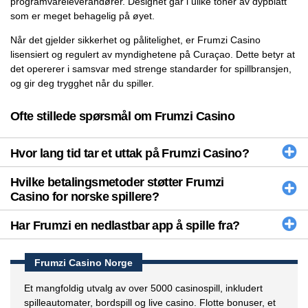
programvareleverandører. Designet går i ulike toner av dypblått
som er meget behagelig på øyet.
Når det gjelder sikkerhet og pålitelighet, er Frumzi Casino
lisensiert og regulert av myndighetene på Curaçao. Dette betyr at
det opererer i samsvar med strenge standarder for spillbransjen,
og gir deg trygghet når du spiller.
Ofte stillede spørsmål om Frumzi Casino
Hvor lang tid tar et uttak på Frumzi Casino?
Hvilke betalingsmetoder støtter Frumzi
Casino for norske spillere?
Har Frumzi en nedlastbar app å spille fra?
Frumzi Casino Norge
Et mangfoldig utvalg av over 5000 casinospill, inkludert
spilleautomater, bordspill og live casino. Flotte bonuser, et