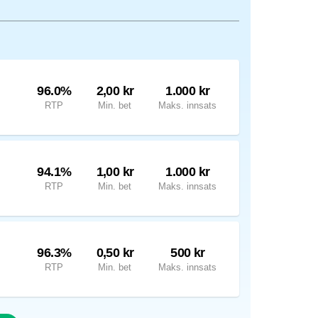
96.0%
2,00 kr
1.000 kr
RTP
Min. bet
Maks. innsats
94.1%
1,00 kr
1.000 kr
RTP
Min. bet
Maks. innsats
96.3%
0,50 kr
500 kr
RTP
Min. bet
Maks. innsats