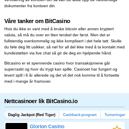
dokumenter fra kontoen din.
Våre tanker om BitCasino
Hvis du ikke er vant med å bruke bitcoin eller annen kryptert
valuta, så må du over en liten terskel der først. Men det er
fullstendig overkommelig og ikke komplisert i det hele tatt. Skulle
du føle deg litt usikker, så nøl for all del ikke med å ta kontakt med
kundestøtten via live chat så gir de deg en hjelpende hånd.
Bitcasino er et spennende casino hvor transaksjonene går
superraskt og hvor du trygt kan spille. Casinoet har fungert og
levert spill i 6 år allerede og det vil det nok komme til å fortsette
med i mange år framover.
Nettcasinoer lik BitCasino.io
Daglig Jackpot (Red Tiger)
Cashback-program
Turneringer
Glorion Casino