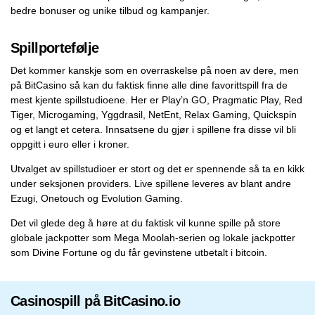
bedre bonuser og unike tilbud og kampanjer.
Spillportefølje
Det kommer kanskje som en overraskelse på noen av dere, men
på BitCasino så kan du faktisk finne alle dine favorittspill fra de
mest kjente spillstudioene. Her er Play’n GO, Pragmatic Play, Red
Tiger, Microgaming, Yggdrasil, NetEnt, Relax Gaming, Quickspin
og et langt et cetera. Innsatsene du gjør i spillene fra disse vil bli
oppgitt i euro eller i kroner.
Utvalget av spillstudioer er stort og det er spennende så ta en kikk
under seksjonen providers. Live spillene leveres av blant andre
Ezugi, Onetouch og Evolution Gaming.
Det vil glede deg å høre at du faktisk vil kunne spille på store
globale jackpotter som Mega Moolah-serien og lokale jackpotter
som Divine Fortune og du får gevinstene utbetalt i bitcoin.
Casinospill på BitCasino.io