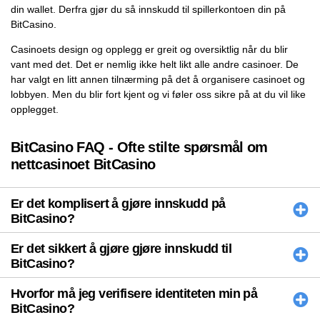
din wallet. Derfra gjør du så innskudd til spillerkontoen din på
BitCasino.
Casinoets design og opplegg er greit og oversiktlig når du blir
vant med det. Det er nemlig ikke helt likt alle andre casinoer. De
har valgt en litt annen tilnærming på det å organisere casinoet og
lobbyen. Men du blir fort kjent og vi føler oss sikre på at du vil like
opplegget.
BitCasino FAQ - Ofte stilte spørsmål om
nettcasinoet BitCasino
Er det komplisert å gjøre innskudd på
BitCasino?
Er det sikkert å gjøre gjøre innskudd til
BitCasino?
Hvorfor må jeg verifisere identiteten min på
BitCasino?