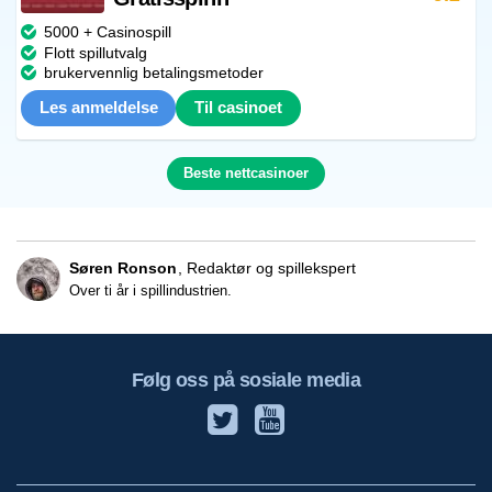
5000 + Casinospill
Flott spillutvalg
brukervennlig betalingsmetoder
Les anmeldelse
Til casinoet
Beste nettcasinoer
Søren Ronson
Redaktør og spillekspert
Over ti år i spillindustrien.
Følg oss på sosiale media