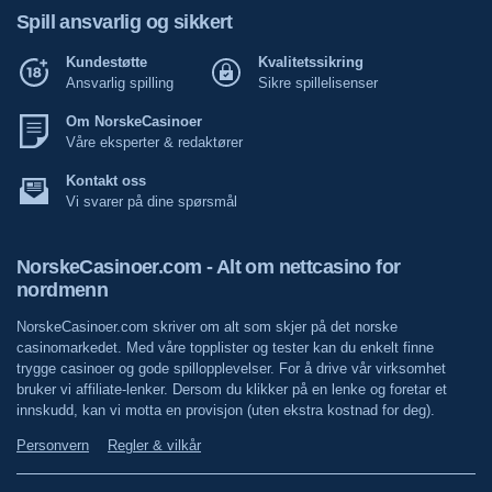
Spill ansvarlig og sikkert
Kundestøtte
Kvalitetssikring
Ansvarlig spilling
Sikre spillelisenser
Om NorskeCasinoer
Våre eksperter & redaktører
Kontakt oss
Vi svarer på dine spørsmål
NorskeCasinoer.com - Alt om nettcasino for
nordmenn
NorskeCasinoer.com skriver om alt som skjer på det norske
casinomarkedet. Med våre topplister og tester kan du enkelt finne
trygge casinoer og gode spillopplevelser. For å drive vår virksomhet
bruker vi affiliate-lenker. Dersom du klikker på en lenke og foretar et
innskudd, kan vi motta en provisjon (uten ekstra kostnad for deg).
Personvern
Regler & vilkår