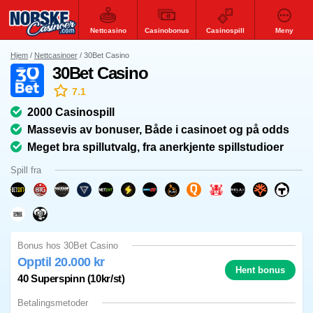
Nettcasino
Casinobonus
Casinospill
Meny
Hjem
Nettcasinoer
30Bet Casino
30Bet Casino
7.1
2000 Casinospill
Massevis av bonuser, Både i casinoet og på odds
Meget bra spillutvalg, fra anerkjente spillstudioer
Spill fra
Bonus hos 30Bet Casino
Opptil 20.000 kr
Hent bonus
40 Superspinn (10kr/st)
Betalingsmetoder