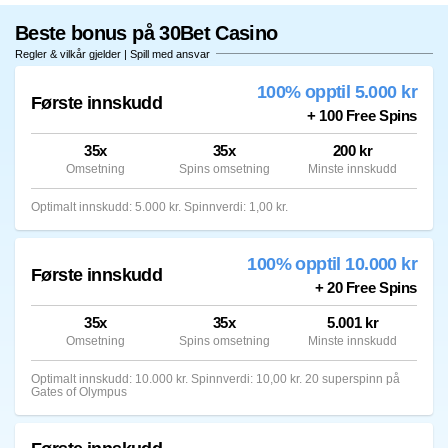
Beste bonus på 30Bet Casino
Regler & vilkår gjelder | Spill med ansvar
100% opptil 5.000 kr
Første innskudd
+ 100 Free Spins
35x
35x
200 kr
Omsetning
Spins omsetning
Minste innskudd
Optimalt innskudd: 5.000 kr. Spinnverdi: 1,00 kr.
100% opptil 10.000 kr
Første innskudd
+ 20 Free Spins
35x
35x
5.001 kr
Omsetning
Spins omsetning
Minste innskudd
Optimalt innskudd: 10.000 kr. Spinnverdi: 10,00 kr. 20 superspinn på
Gates of Olympus