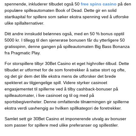
spennende, inkluderer tilbudet også 50
free spins casino
på den
populære spilleautomaten Book of Dead. Dette gir en solid
startkapital for spillere som søker ekstra spenning ved å utforske
ulike spillalternativer.
Ditt andre innskudd belønnes også, med en 50 % bonus opptil
5000 kr. I tillegg til den sjenerøse bonusen får du ytterligere 50
gratisspinn, denne gangen på spilleautomaten Big Bass Bonanza
fra Pragmatic Play.
For storspillere tilbyr 30Bet Casino et eget highroller-tilbud. Dette
tilbudet er utformet for de som foretrekker å satse stort og ofte,
og det gir dem det lille ekstra mens de utforsker det brede
spekteret av tilgjengelige spill. Videre styrker casinoet
engasjementet til spillerne ved å tilby cashback-bonuser på
spilleautomater, i live casinoet og til og med på
sportsbegivenheter. Denne omfattende tilnærmingen gir spillerne
ekstra verdi uavhengig av hvilken spillkategori de foretrekker.
Samlet sett gir 30Bet Casino et imponerende utvalg av bonuser
som passer for spillere med ulike preferanser og spillestiler.