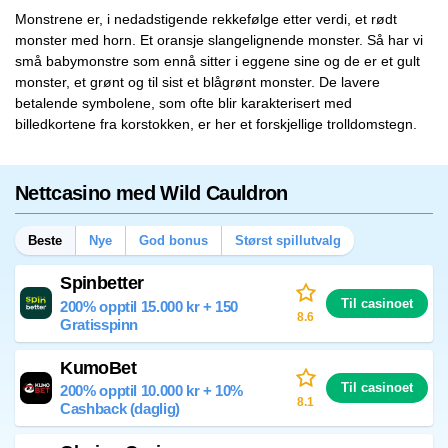
Monstrene er, i nedadstigende rekkefølge etter verdi, et rødt
monster med horn. Et oransje slangelignende monster. Så har vi
små babymonstre som ennå sitter i eggene sine og de er et gult
monster, et grønt og til sist et blågrønt monster. De lavere
betalende symbolene, som ofte blir karakterisert med
billedkortene fra korstokken, er her et forskjellige trolldomstegn.
Nettcasino med Wild Cauldron
Beste
Nye
God bonus
Størst spillutvalg
Spinbetter
Til casinoet
200% opptil 15.000 kr + 150
8.6
Gratisspinn
KumoBet
Til casinoet
200% opptil 10.000 kr + 10%
8.1
Cashback (daglig)