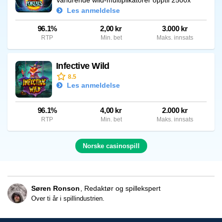
Les anmeldelse
96.1%
2,00 kr
3.000 kr
RTP
Min. bet
Maks. innsats
Infective Wild
8.5
Les anmeldelse
96.1%
4,00 kr
2.000 kr
RTP
Min. bet
Maks. innsats
Norske casinospill
Søren Ronson
Redaktør og spillekspert
Over ti år i spillindustrien.