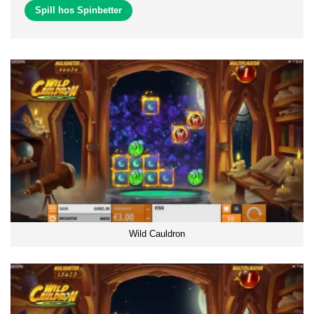
Spill hos Spinbetter
Wild Cauldron