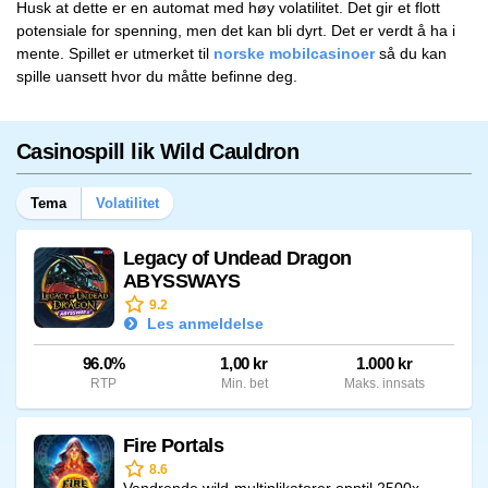
Husk at dette er en automat med høy volatilitet. Det gir et flott
potensiale for spenning, men det kan bli dyrt. Det er verdt å ha i
mente. Spillet er utmerket til
norske mobilcasinoer
så du kan
spille uansett hvor du måtte befinne deg.
Casinospill lik Wild Cauldron
Tema
Volatilitet
Legacy of Undead Dragon
ABYSSWAYS
9.2
Les anmeldelse
96.0%
1,00 kr
1.000 kr
RTP
Min. bet
Maks. innsats
Fire Portals
8.6
Vandrende wild-multiplikatorer opptil 2500x