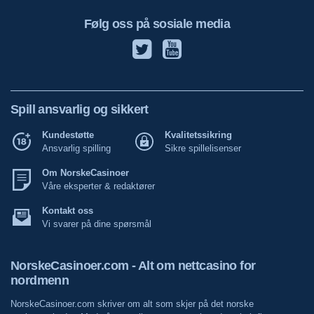
Følg oss på sosiale media
Spill ansvarlig og sikkert
Kundestøtte
Kvalitetssikring
Ansvarlig spilling
Sikre spillelisenser
Om NorskeCasinoer
Våre eksperter & redaktører
Kontakt oss
Vi svarer på dine spørsmål
NorskeCasinoer.com - Alt om nettcasino for
nordmenn
NorskeCasinoer.com skriver om alt som skjer på det norske