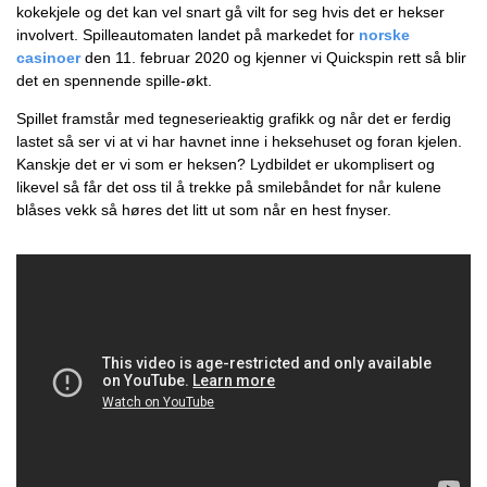
kokekjele og det kan vel snart gå vilt for seg hvis det er hekser
involvert. Spilleautomaten landet på markedet for
norske
casinoer
den 11. februar 2020 og kjenner vi Quickspin rett så blir
det en spennende spille-økt.
Spillet framstår med tegneserieaktig grafikk og når det er ferdig
lastet så ser vi at vi har havnet inne i heksehuset og foran kjelen.
Kanskje det er vi som er heksen? Lydbildet er ukomplisert og
likevel så får det oss til å trekke på smilebåndet for når kulene
blåses vekk så høres det litt ut som når en hest fnyser.