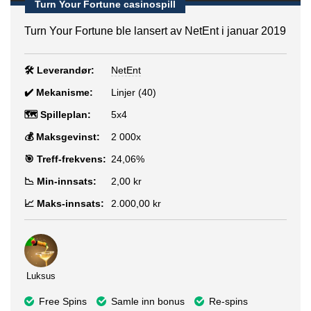
Turn Your Fortune casinospill
Turn Your Fortune ble lansert av NetEnt i januar 2019
🛠️ Leverandør:
NetEnt
✔️ Mekanisme:
Linjer (40)
🗺️ Spilleplan:
5x4
💰 Maksgevinst:
2 000x
🎯 Treff-frekvens:
24,06%
📉 Min-innsats:
2,00 kr
📈 Maks-innsats:
2.000,00 kr
Luksus
Free Spins
Samle inn bonus
Re-spins