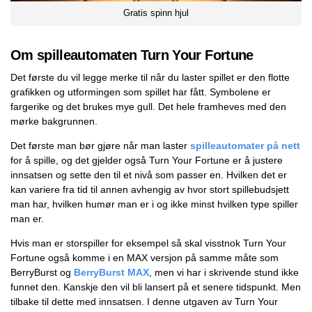
Gratis spinn hjul
Om spilleautomaten Turn Your Fortune
Det første du vil legge merke til når du laster spillet er den flotte
grafikken og utformingen som spillet har fått. Symbolene er
fargerike og det brukes mye gull. Det hele framheves med den
mørke bakgrunnen.
Det første man bør gjøre når man laster
spilleautomater på nett
for å spille, og det gjelder også Turn Your Fortune er å justere
innsatsen og sette den til et nivå som passer en. Hvilken det er
kan variere fra tid til annen avhengig av hvor stort spillebudsjett
man har, hvilken humør man er i og ikke minst hvilken type spiller
man er.
Hvis man er storspiller for eksempel så skal visstnok Turn Your
Fortune også komme i en MAX versjon på samme måte som
BerryBurst og
BerryBurst MAX
, men vi har i skrivende stund ikke
funnet den. Kanskje den vil bli lansert på et senere tidspunkt. Men
tilbake til dette med innsatsen. I denne utgaven av Turn Your