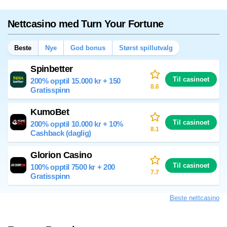
Nettcasino med Turn Your Fortune
Beste
Nye
God bonus
Størst spillutvalg
Spinbetter
Til casinoet
200% opptil 15.000 kr + 150
8.6
Gratisspinn
KumoBet
Til casinoet
200% opptil 10.000 kr + 10%
8.1
Cashback (daglig)
Glorion Casino
Til casinoet
100% opptil 7500 kr + 200
7.7
Gratisspinn
Beste nettcasino