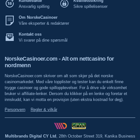
Kundestøtte
Kvalitetssikring
Ansvarlig spilling
Sikre spillelisenser
Om NorskeCasinoer
Våre eksperter & redaktører
Kontakt oss
Vi svarer på dine spørsmål
NorskeCasinoer.com - Alt om nettcasino for
nordmenn
NorskeCasinoer.com skriver om alt som skjer på det norske
casinomarkedet. Med våre topplister og tester kan du enkelt finne
trygge casinoer og gode spillopplevelser. For å drive vår virksomhet
bruker vi affiliate-lenker. Dersom du klikker på en lenke og foretar et
innskudd, kan vi motta en provisjon (uten ekstra kostnad for deg).
Personvern
Regler & vilkår
Multibrands Digital CY Ltd
, 28th October Street 319, Kanika Business