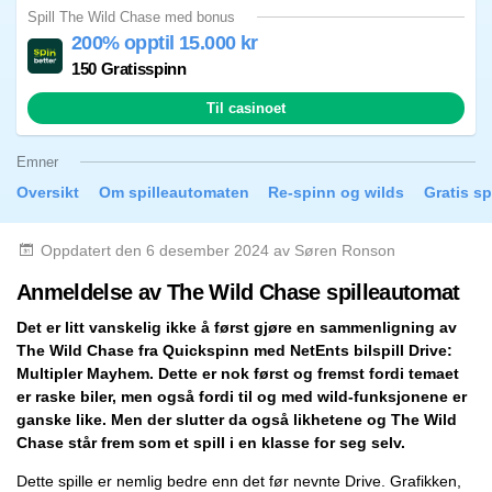
Spill The Wild Chase med bonus
200% opptil 15.000 kr
150 Gratisspinn
Til casinoet
Emner
Oversikt
Om spilleautomaten
Re-spinn og wilds
Gratis s
Oppdatert den 6 desember 2024 av Søren Ronson
Anmeldelse av The Wild Chase spilleautomat
Det er litt vanskelig ikke å først gjøre en sammenligning av
The Wild Chase fra Quickspinn med NetEnts bilspill Drive:
Multipler Mayhem. Dette er nok først og fremst fordi temaet
er raske biler, men også fordi til og med wild-funksjonene er
ganske like. Men der slutter da også likhetene og The Wild
Chase står frem som et spill i en klasse for seg selv.
Dette spille er nemlig bedre enn det før nevnte Drive. Grafikken,