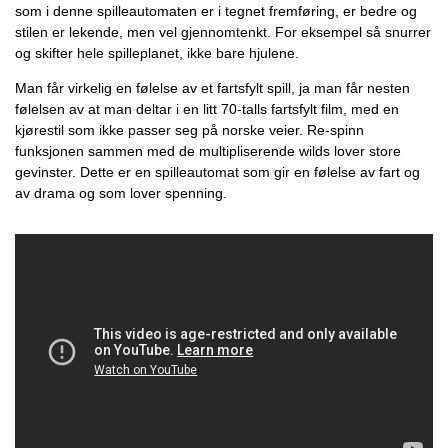
som i denne spilleautomaten er i tegnet fremføring, er bedre og
stilen er lekende, men vel gjennomtenkt. For eksempel så snurrer
og skifter hele spilleplanet, ikke bare hjulene.
Man får virkelig en følelse av et fartsfylt spill, ja man får nesten
følelsen av at man deltar i en litt 70-talls fartsfylt film, med en
kjørestil som ikke passer seg på norske veier. Re-spinn
funksjonen sammen med de multipliserende wilds lover store
gevinster. Dette er en spilleautomat som gir en følelse av fart og
av drama og som lover spenning.