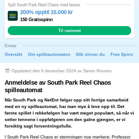
Spill South Park Reel Chaos med bonus
200% opptil 15.000 kr
150 Gratisspinn
Til casinoet
Emner
Oversikt
Om spilleautomaten
Slik vinner du
Free Spins
Oppdatert den 6 desember 2024 av Søren Ronson
Anmeldelse av South Park Reel Chaos
spilleautomat
Når South Park og NetEnt følger opp sitt forrige samarbeid
med en ny spilleautomat, har man mye å leve opp til. Det
første spillet i rekkefølgen har vært meget populært, så når vi
setter tennene i oppfølgeren om den galne gjengen, er vi
forsiktig sagt forventningsfulle.
I South Park Reel Chaos er stemningen noe mørkere; Professor