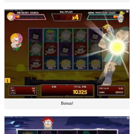
Bonus!