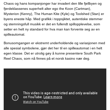
Chaos og hans kompanjonger har invadert den lille fjellbyen og
fjerdeklassenes superhelt alter ego the Koon (Cartman),
Mysterion (Kenny), The Human Kite (Kyle) og Toolshed (Stan) er
byens eneste håp. Med grafikk i toppsjiktet, autentiske stemmer
og stemningsfull musikk er det en fullendt spillopplevelse, som
setter en helt ny standard for hva man kan forvente seg av en
spilleautomat.
Bonusomgangen er ekstremt underholdende og variasjonen med
alle spesial symbolene, gjør det her til en spilleautomat i en helt
egen klasse. Det er utrolig gøy å kunne presentere South Park
Reel Chaos, som nå finnes på et norsk kasino nær deg.