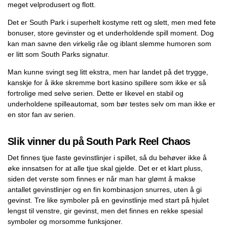
meget velprodusert og flott.
Det er South Park i superhelt kostyme rett og slett, men med fete
bonuser, store gevinster og et underholdende spill moment. Dog
kan man savne den virkelig råe og iblant slemme humoren som
er litt som South Parks signatur.
Man kunne svingt seg litt ekstra, men har landet på det trygge,
kanskje for å ikke skremme bort kasino spillere som ikke er så
fortrolige med selve serien. Dette er likevel en stabil og
underholdene spilleautomat, som bør testes selv om man ikke er
en stor fan av serien.
Slik vinner du på South Park Reel Chaos
Det finnes tjue faste gevinstlinjer i spillet, så du behøver ikke å
øke innsatsen for at alle tjue skal gjelde. Det er et klart pluss,
siden det verste som finnes er når man har glømt å makse
antallet gevinstlinjer og en fin kombinasjon snurres, uten å gi
gevinst. Tre like symboler på en gevinstlinje med start på hjulet
lengst til venstre, gir gevinst, men det finnes en rekke spesial
symboler og morsomme funksjoner.