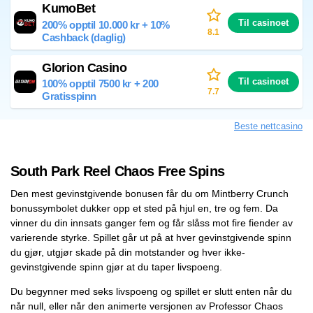
KumoBet
Til casinoet
200% opptil 10.000 kr + 10%
8.1
Cashback (daglig)
Glorion Casino
Til casinoet
100% opptil 7500 kr + 200
7.7
Gratisspinn
Beste nettcasino
South Park Reel Chaos Free Spins
Den mest gevinstgivende bonusen får du om Mintberry Crunch
bonussymbolet dukker opp et sted på hjul en, tre og fem. Da
vinner du din innsats ganger fem og får slåss mot fire fiender av
varierende styrke. Spillet går ut på at hver gevinstgivende spinn
du gjør, utgjør skade på din motstander og hver ikke-
gevinstgivende spinn gjør at du taper livspoeng.
Du begynner med seks livspoeng og spillet er slutt enten når du
når null, eller når den animerte versjonen av Professor Chaos