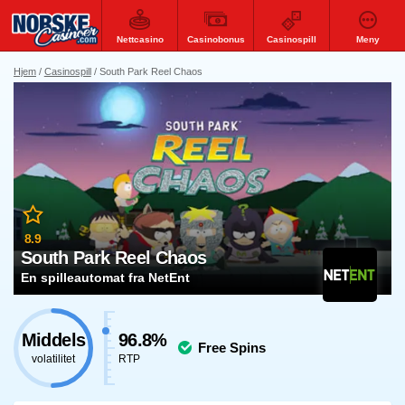
Nettcasino
Casinobonus
Casinospill
Meny
Hjem
Casinospill
South Park Reel Chaos
8.9
South Park Reel Chaos
En spilleautomat fra NetEnt
Middels
96.8%
Free Spins
volatilitet
RTP