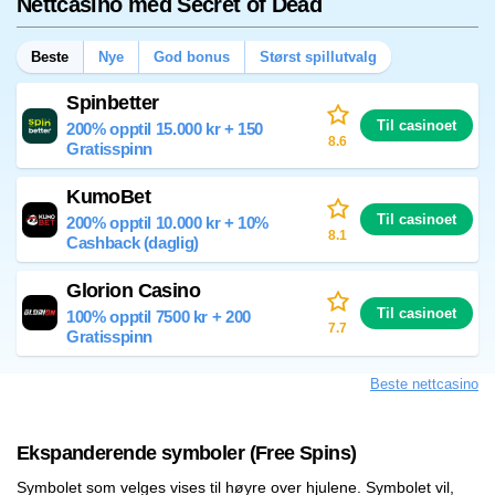
Nettcasino med Secret of Dead
Beste
Nye
God bonus
Størst spillutvalg
Spinbetter
Til casinoet
200% opptil 15.000 kr + 150
8.6
Gratisspinn
KumoBet
Til casinoet
200% opptil 10.000 kr + 10%
8.1
Cashback (daglig)
Glorion Casino
Til casinoet
100% opptil 7500 kr + 200
7.7
Gratisspinn
Beste nettcasino
Ekspanderende symboler (Free Spins)
Symbolet som velges vises til høyre over hjulene. Symbolet vil,