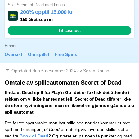
Spill Secret of Dead med bonus
200% opptil 15.000 kr
150 Gratisspinn
Til casinoet
Emner
Oversikt
Om spillet
Free Spins
Oppdatert den 6 desember 2024 av Søren Ronson
Omtale av spilleautomaten Secret of Dead
Enda et Dead spill fra Play'n Go, det er faktisk det åttende i
rekken om vi ikke har regnet feil. Secret of Dead tilfører ikke
de store nyvinningene, men er likevel en gjennomgående bra
spilleautomat.
Det første spørsmålet man bør stille seg når det kommer et nytt
spill med endingen,
of Dead
er naturligvis: hvordan skiller dette
seg fra
Book of Dead
? Og svaret er, på noen få punkter og med