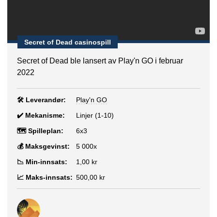
Secret of Dead casinospill
Secret of Dead ble lansert av Play'n GO i februar
2022
🛠️ Leverandør:
Play'n GO
✔️ Mekanisme:
Linjer (1-10)
🗺️ Spilleplan:
6x3
💰 Maksgevinst:
5 000x
📉 Min-innsats:
1,00 kr
📈 Maks-innsats:
500,00 kr