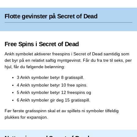
Flotte gevinster på Secret of Dead
Free Spins i Secret of Dead
Ankh symbolet aktiverer freespins i Secret of Dead samtidig som
det byr på en relativt saftig myntgevinst. Får du fra tre til seks, per
hjul, får du følgende belønning:
3 Ankh symboler betyr 8 gratisspill.
4 Ankh symboler betyr 10 free spins.
5 Ankh symboler betyr 12 freespins og
6 Ankh symboler gir deg 15 gratisspill.
Før første gratisspinn skal et av spillets ni symboler tilfeldig
plukkes for expansjon.