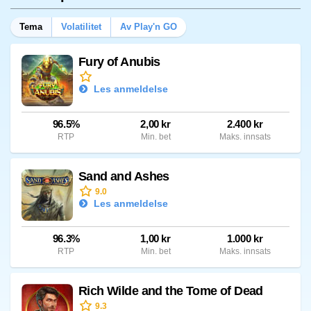
Tema
Volatilitet
Av Play'n GO
Fury of Anubis
Les anmeldelse
96.5%
2,00 kr
2.400 kr
RTP
Min. bet
Maks. innsats
Sand and Ashes
9.0
Les anmeldelse
96.3%
1,00 kr
1.000 kr
RTP
Min. bet
Maks. innsats
Rich Wilde and the Tome of Dead
9.3