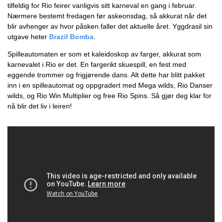
tilfeldig for Rio feirer vanligvis sitt karneval en gang i februar.
Nærmere bestemt fredagen før askeonsdag, så akkurat når det
blir avhenger av hvor påsken faller det aktuelle året. Yggdrasil sin
utgave heter
Brazil Bomba
.
Spilleautomaten er som et kaleidoskop av farger, akkurat som
karnevalet i Rio er det. En fargerikt skuespill, en fest med
eggende trommer og frigjørende dans. Alt dette har blitt pakket
inn i en spilleautomat og oppgradert med Mega wilds, Rio Danser
wilds, og Rio Win Multiplier og free Rio Spins. Så gjør deg klar for
nå blir det liv i leiren!