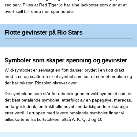
seg selv. Pluss at Red Tiger jo har sine jackpoter som gjør at et
hvert spill blir enda mer spennende.
Flotte gevinster på Rio Stars
Symboler som skaper spenning og gevinster
Wild-symbolet er selvsagt en flott danser prydet i en flott drakt
med fjær, og scatteren er et symbol som ser ut som et emblem og
det har teksten Riospinn skrevet over.
De symbolene som står for utbetalingene er wild-symbolet som er
det best betalende symbolet, etterfulgt av en papegøye, maracas,
en fargerik drink, en fruktbolle nevnt i nedadstigende rekkefølge
etter verdi. I gruppen med lavere betalende symboler finner vi
billedkortene fra kortstokken, altså A, K, Q, J og 10.