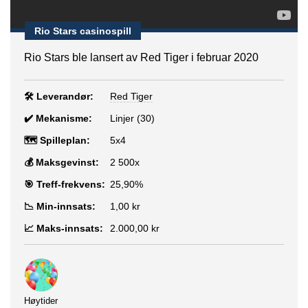
Rio Stars casinospill
Rio Stars ble lansert av Red Tiger i februar 2020
🛠️ Leverandør:
Red Tiger
✔️ Mekanisme:
Linjer (30)
🗺️ Spilleplan:
5x4
💰 Maksgevinst:
2 500x
🎯 Treff-frekvens:
25,90%
📉 Min-innsats:
1,00 kr
📈 Maks-innsats:
2.000,00 kr
Høytider