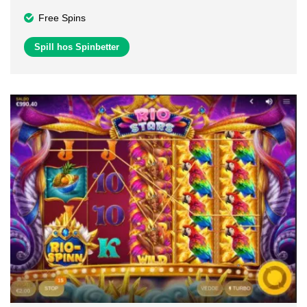
Free Spins
Spill hos Spinbetter