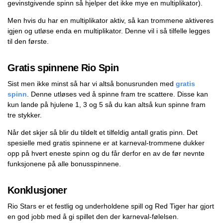
gevinstgivende spinn så hjelper det ikke mye en multiplikator).
Men hvis du har en multiplikator aktiv, så kan trommene aktiveres
igjen og utløse enda en multiplikator. Denne vil i så tilfelle legges
til den første.
Gratis spinnene Rio Spin
Sist men ikke minst så har vi altså bonusrunden med
gratis
spinn
. Denne utløses ved å spinne fram tre scattere. Disse kan
kun lande på hjulene 1, 3 og 5 så du kan altså kun spinne fram
tre stykker.
Når det skjer så blir du tildelt et tilfeldig antall gratis pinn. Det
spesielle med gratis spinnene er at karneval-trommene dukker
opp på hvert eneste spinn og du får derfor en av de før nevnte
funksjonene på alle bonusspinnene.
Konklusjoner
Rio Stars er et festlig og underholdene spill og Red Tiger har gjort
en god jobb med å gi spillet den der karneval-følelsen.