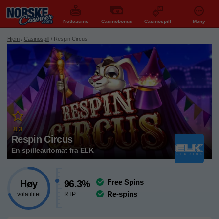
Nettcasino
Casinobonus
Casinospill
Meny
Hjem
Casinospill
Respin Circus
8.3
Respin Circus
En spilleautomat fra ELK
Free Spins
Høy
96.3%
Re-spins
volatilitet
RTP