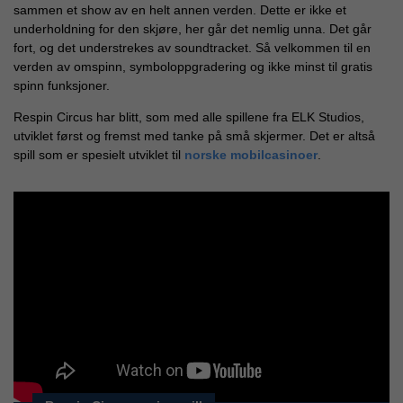
sammen et show av en helt annen verden. Dette er ikke et
underholdning for den skjøre, her går det nemlig unna. Det går
fort, og det understrekes av soundtracket. Så velkommen til en
verden av omspinn, symboloppgradering og ikke minst til gratis
spinn funksjoner.
Respin Circus har blitt, som med alle spillene fra ELK Studios,
utviklet først og fremst med tanke på små skjermer. Det er altså
spill som er spesielt utviklet til
norske mobilcasinoer
.