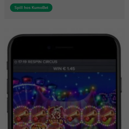
Spill hos KumoBet