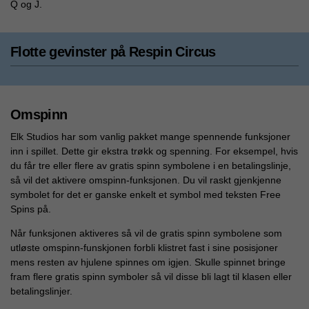
Q og J.
Flotte gevinster på Respin Circus
Omspinn
Elk Studios har som vanlig pakket mange spennende funksjoner
inn i spillet. Dette gir ekstra trøkk og spenning. For eksempel, hvis
du får tre eller flere av gratis spinn symbolene i en betalingslinje,
så vil det aktivere omspinn-funksjonen. Du vil raskt gjenkjenne
symbolet for det er ganske enkelt et symbol med teksten Free
Spins på.
Når funksjonen aktiveres så vil de gratis spinn symbolene som
utløste omspinn-funskjonen forbli klistret fast i sine posisjoner
mens resten av hjulene spinnes om igjen. Skulle spinnet bringe
fram flere gratis spinn symboler så vil disse bli lagt til klasen eller
betalingslinjer.