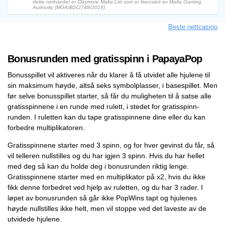
dette nettstedet er Claymore Malta Ltd som er lisensiert av Malta Gaming
Authority (MGA/B2C/748/2019)
Beste nettcasino
Bonusrunden med gratisspinn i PapayaPop
Bonusspillet vil aktiveres når du klarer å få utvidet alle hjulene til
sin maksimum høyde, altså seks symbolplasser, i basespillet. Men
før selve bonusspillet starter, så får du muligheten til å satse alle
gratisspinnene i en runde med rulett, i stedet for gratisspinn-
runden. I ruletten kan du tape gratisspinnene dine eller du kan
forbedre multiplikatoren.
Gratisspinnene starter med 3 spinn, og for hver gevinst du får, så
vil telleren nullstilles og du har igjen 3 spinn. Hvis du har hellet
med deg så kan du holde deg i bonusrunden riktig lenge.
Gratisspinnene starter med en multiplikator på x2, hvis du ikke
fikk denne forbedret ved hjelp av ruletten, og du har 3 rader. I
løpet av bonusrunden så går ikke PopWins tapt og hjulenes
høyde nullstilles ikke helt, men vil stoppe ved det laveste av de
utvidede hjulene.