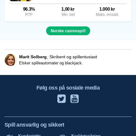
96.3%
1,00 kr
1.000 kr
RTP
Min. bet
Maks. innsats
Norske casinospill
Marit Solberg
Skribent og spillentusiast
Elsker spilleautomater og blackjack.
Følg oss på sosiale media
Spill ansvarlig og sikkert
Kundestøtte
Kvalitetssikring