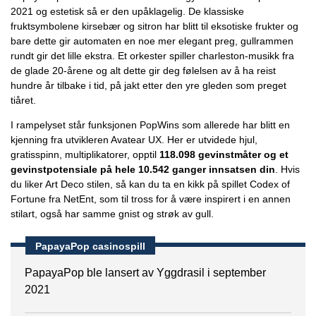
2021 og estetisk så er den upåklagelig. De klassiske
fruktsymbolene kirsebær og sitron har blitt til eksotiske frukter og
bare dette gir automaten en noe mer elegant preg, gullrammen
rundt gir det lille ekstra. Et orkester spiller charleston-musikk fra
de glade 20-årene og alt dette gir deg følelsen av å ha reist
hundre år tilbake i tid, på jakt etter den yre gleden som preget
tiåret.
I rampelyset står funksjonen PopWins som allerede har blitt en
kjenning fra utvikleren Avatear UX. Her er utvidede hjul,
gratisspinn, multiplikatorer, opptil
118.098 gevinstmåter og et
gevinstpotensiale på hele 10.542 ganger innsatsen din
. Hvis
du liker Art Deco stilen, så kan du ta en kikk på spillet Codex of
Fortune fra NetEnt, som til tross for å være inspirert i en annen
stilart, også har samme gnist og strøk av gull.
PapayaPop casinospill
PapayaPop ble lansert av Yggdrasil i september
2021