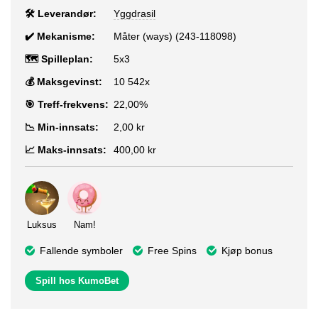
🛠️ Leverandør:
Yggdrasil
✔️ Mekanisme:
Måter (ways) (243-118098)
🗺️ Spilleplan:
5x3
💰 Maksgevinst:
10 542x
🎯 Treff-frekvens:
22,00%
📉 Min-innsats:
2,00 kr
📈 Maks-innsats:
400,00 kr
Luksus
Nam!
Fallende symboler
Free Spins
Kjøp bonus
Spill hos KumoBet