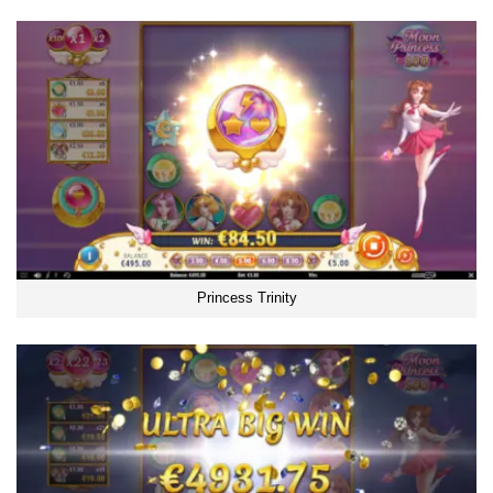
Princess Trinity