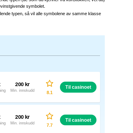
evinstgivende symbolet.
lende typen, så vil alle symbolene av samme klasse
x
200 kr
Til casinoet
ing
Min. innskudd
8.1
x
200 kr
Til casinoet
ing
Min. innskudd
7.7