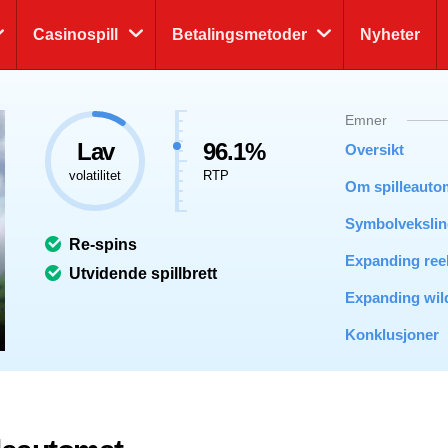
Casinospill
Betalingsmetoder
Nyheter
Emner
Lav
96.1%
Oversikt
volatilitet
RTP
Om spilleauto
Symbolveksli
Re-spins
Expanding ree
Utvidende spillbrett
Expanding wil
Konklusjoner