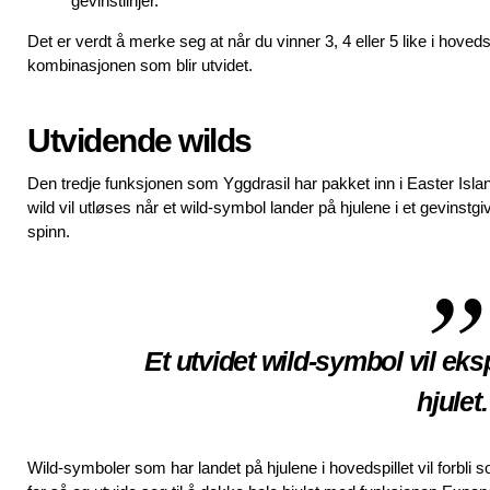
gevinstlinjer.
Det er verdt å merke seg at når du vinner 3, 4 eller 5 like i hoved
kombinasjonen som blir utvidet.
Utvidende wilds
Den tredje funksjonen som Yggdrasil har pakket inn i Easter Islan
wild vil utløses når et wild-symbol lander på hjulene i et gevinstg
spinn.
Et utvidet wild-symbol vil eks
hjulet.
Wild-symboler som har landet på hjulene i hovedspillet vil forb