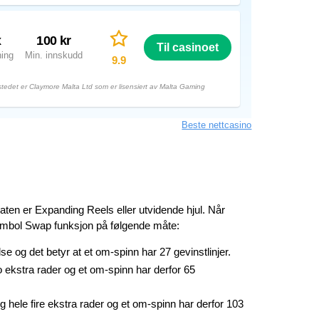
x
100 kr
Til casinoet
ing
Min. innskudd
9.9
stedet er Claymore Malta Ltd som er lisensiert av Malta Gaming
Beste nettcasino
aten er Expanding Reels eller utvidende hjul. Når
 Symbol Swap funksjon på følgende måte:
lse og det betyr at et om-spinn har 27 gevinstlinjer.
to ekstra rader og et om-spinn har derfor 65
deg hele fire ekstra rader og et om-spinn har derfor 103