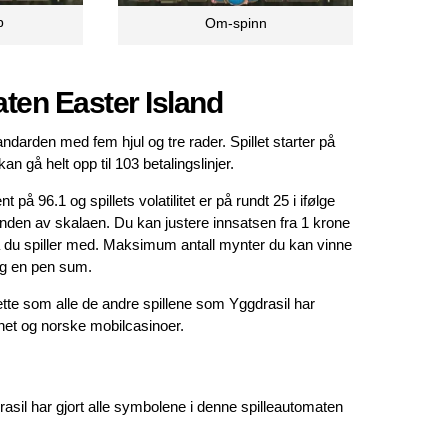
p
Om-spinn
ten Easter Island
ndarden med fem hjul og tre rader. Spillet starter på
n gå helt opp til 103 betalingslinjer.
på 96.1 og spillets volatilitet er på rundt 25 i ifølge
enden av skalaen. Du kan justere innsatsen fra 1 krone
luta du spiller med. Maksimum antall mynter du kan vinne
eg en pen sum.
dette som alle de andre spillene som Yggdrasil har
het og norske mobilcasinoer.
rasil har gjort alle symbolene i denne spilleautomaten