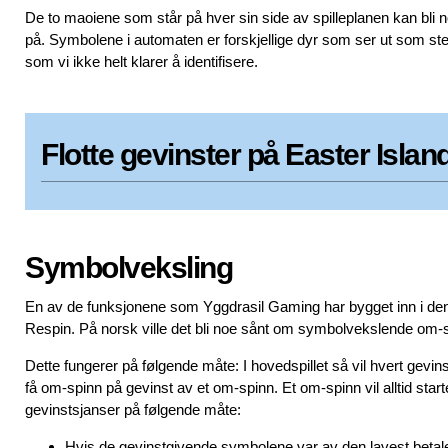
De to maoiene som står på hver sin side av spilleplanen kan bli no
på. Symbolene i automaten er forskjellige dyr som ser ut som sten-
som vi ikke helt klarer å identifisere.
Flotte gevinster på Easter Islan
Symbolveksling
En av de funksjonene som Yggdrasil Gaming har bygget inn i den
Respin. På norsk ville det bli noe sånt om symbolvekslende om-
Dette fungerer på følgende måte: I hovedspillet så vil hvert gevin
få om-spinn på gevinst av et om-spinn. Et om-spinn vil alltid st
gevinstsjanser på følgende måte:
Hvis de gevinstgivende symbolene var av den lavest betale