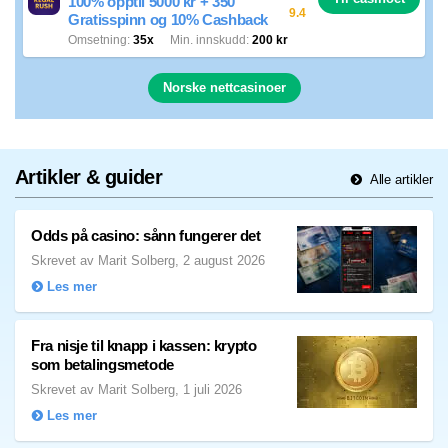
100% opptil 5000 kr + 350
9.4
Gratisspinn og 10% Cashback
Omsetning
35x
Min. innskudd
200 kr
Norske nettcasinoer
Artikler & guider
Alle artikler
Odds på casino: sånn fungerer det
Skrevet av Marit Solberg, 2 august 2026
Les mer
Fra nisje til knapp i kassen: krypto
som betalingsmetode
Skrevet av Marit Solberg, 1 juli 2026
Les mer