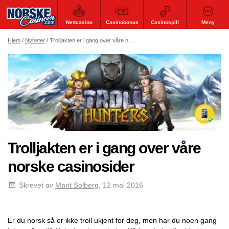
Nettcasino
Casinobonus
Casinospill
Meny
Hjem
Nyheter
Trolljakten er i gang over våre norske casinosider
Trolljakten er i gang over våre
norske casinosider
Skrevet av
Marit Solberg
, 12 mai 2016
Er du norsk så er ikke troll ukjent for deg, men har du noen gang