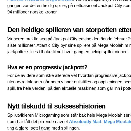
gangen var det en heldig spiller, på nettcasinoet Jackpot City 
94 millioner norske kroner.
Den heldige spilleren van storpotten et
Vinneren meldte seg på Jackpot City casino den 9ende februar 2
siste millionær. Atlantic City byr sine spillere på Mega Moolah m
jackpotter stilles tilbake til null hver gang en heldig spiller vinner.
Hva er en progressiv jackpott?
For de av dere som ikke allerede vet hvordan progressive jackpott
uten øvre tak som når noen vinner nullstilles og opptjeningen beg
spill, fra hele verden, på den aktuelle maskinen som går inn i pott
Nytt tilskudd til suksesshistorien
Spillutvikleren Microgaming som står bak hele Mega Moolah serien 
som har fått det pirrende navnet
Absolootly Mad: Mega Moola
ting å gjøre, sett i gang med spillingen.