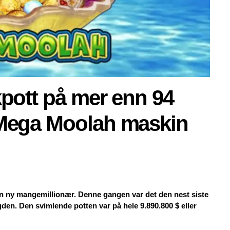
kpott på mer enn 94
y Mega Moolah maskin
 ny mangemillionær. Denne gangen var det den nest siste
den. Den svimlende potten var på hele 9.890.800 $ eller