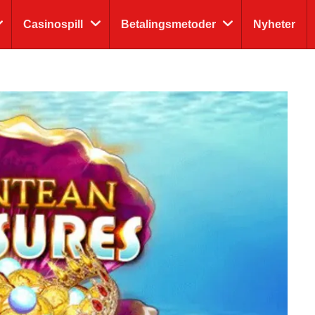
Casinospill
Betalingsmetoder
Nyheter