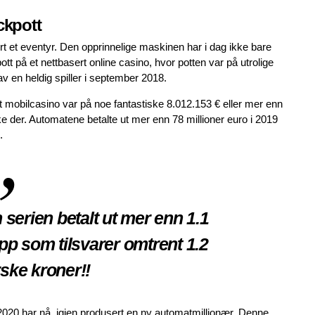
ckpott
t et eventyr. Den opprinnelige maskinen har i dag ikke bare
tt på et nettbasert online casino, hvor potten var på utrolige
v en heldig spiller i september 2018.
 mobilcasino var på noe fantastiske 8.012.153 € eller mer enn
kke der. Automatene betalte ut mer enn 78 millioner euro i 2019
.
 serien betalt ut mer enn 1.1
lipp som tilsvarer omtrent 1.2
rske kroner!!
2020 har nå, igjen produsert en ny automatmillionær. Denne