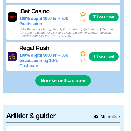
iBet Casino
Til casinoet
100% opptil 1000 kr + 100
9.6
Gratisspinn
18+ Regler og vilkår gjelder. Spill ansvarlig:
hjelpelinjen.no
| Operatøren
av dette nettstedet er Claymore Malta Ltd som er lisensiert av Malta
Gaming Authority (MGA/B2C/748/2019)
Regal Rush
100% opptil 5000 kr + 350
Til casinoet
Gratisspinn og 10%
9.4
Cashback
Norske nettcasinoer
Artikler & guider
Alle artikler