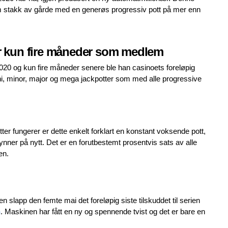
som stakk av gårde med en generøs progressiv pott på mer enn
ter kun fire måneder som medlem
020 og kun fire måneder senere ble han casinoets foreløpig
ini, minor, major og mega jackpotter som med alle progressive
er fungerer er dette enkelt forklart en konstant voksende pott,
ynner på nytt. Det er en forutbestemt prosentvis sats av alle
en.
slapp den femte mai det foreløpig siste tilskuddet til serien
h
. Maskinen har fått en ny og spennende tvist og det er bare en