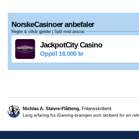
NorskeCasinoer anbefaler
Regler & vilkår gjelder | Spill med ansvar
JackpotCity Casino
Opptil 16.000 kr
Nichlas A. Støvre-Flåtteng
Frilansskribent
Lang erfaring fra iGaming-bransjen som skribent for en rek