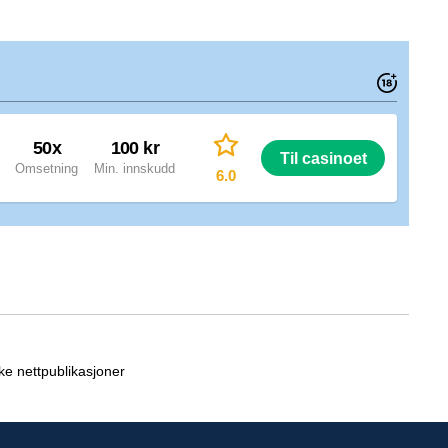
50x
100 kr
Til casinoet
Omsetning
Min. innskudd
6.0
ke nettpublikasjoner