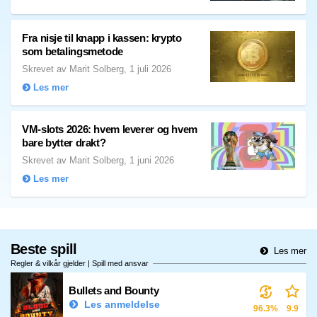
Fra nisje til knapp i kassen: krypto
som betalingsmetode
Skrevet av Marit Solberg, 1 juli 2026
Les mer
VM-slots 2026: hvem leverer og hvem
bare bytter drakt?
Skrevet av Marit Solberg, 1 juni 2026
Les mer
Beste spill
Les mer
Regler & vilkår gjelder | Spill med ansvar
Bullets and Bounty
Les anmeldelse
96.3%
9.9