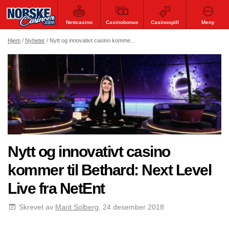
Nettcasino
Casinobonus
Casinospill
Meny
Hjem
Nyheter
Nytt og innovativt casino kommer til Bethard: Next Level Live fra NetEnt
Nytt og innovativt casino
kommer til Bethard: Next Level
Live fra NetEnt
Skrevet av
Marit Solberg
, 24 desember 2018