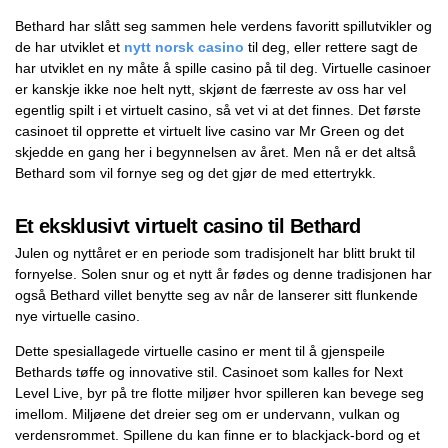
Bethard har slått seg sammen hele verdens favoritt spillutvikler og
de har utviklet et
nytt norsk casino
til deg, eller rettere sagt de
har utviklet en ny måte å spille casino på til deg. Virtuelle casinoer
er kanskje ikke noe helt nytt, skjønt de færreste av oss har vel
egentlig spilt i et virtuelt casino, så vet vi at det finnes. Det første
casinoet til opprette et virtuelt live casino var Mr Green og det
skjedde en gang her i begynnelsen av året. Men nå er det altså
Bethard som vil fornye seg og det gjør de med ettertrykk.
Et eksklusivt virtuelt casino til Bethard
Julen og nyttåret er en periode som tradisjonelt har blitt brukt til
fornyelse. Solen snur og et nytt år fødes og denne tradisjonen har
også Bethard villet benytte seg av når de lanserer sitt flunkende
nye virtuelle casino.
Dette spesiallagede virtuelle casino er ment til å gjenspeile
Bethards tøffe og innovative stil. Casinoet som kalles for Next
Level Live, byr på tre flotte miljøer hvor spilleren kan bevege seg
imellom. Miljøene det dreier seg om er undervann, vulkan og
verdensrommet. Spillene du kan finne er to blackjack-bord og et