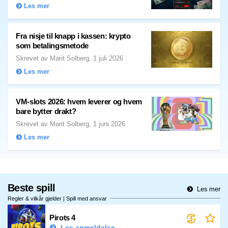
Les mer
Fra nisje til knapp i kassen: krypto
som betalingsmetode
Skrevet av Marit Solberg, 1 juli 2026
Les mer
VM-slots 2026: hvem leverer og hvem
bare bytter drakt?
Skrevet av Marit Solberg, 1 juni 2026
Les mer
Beste spill
Les mer
Regler & vilkår gjelder | Spill med ansvar
Pirots 4
Les anmeldelse