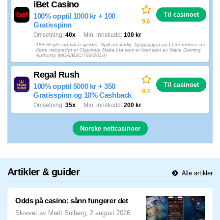
iBet Casino
Til casinoet
100% opptil 1000 kr + 100
9.6
Gratisspinn
Omsetning
40x
Min. innskudd
100 kr
18+ Regler og vilkår gjelder. Spill ansvarlig:
hjelpelinjen.no
| Operatøren av
dette nettstedet er Claymore Malta Ltd som er lisensiert av Malta Gaming
Authority (MGA/B2C/748/2019)
Regal Rush
Til casinoet
100% opptil 5000 kr + 350
9.4
Gratisspinn og 10% Cashback
Omsetning
35x
Min. innskudd
200 kr
Norske nettcasinoer
Artikler & guider
Alle artikler
Odds på casino: sånn fungerer det
Skrevet av Marit Solberg, 2 august 2026