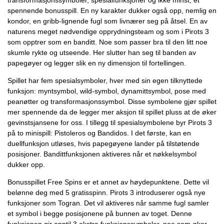
transformasjonssymboler, spesialfunksjoner og ikke minst, et
spennende bonusspill. En ny karakter dukker også opp, nemlig en
kondor, en gribb-lignende fugl som livnærer seg på åtsel. En av
naturens meget nødvendige opprydningsteam og som i Pirots 3
som opptrer som en banditt. Noe som passer bra til den litt noe
skumle rykte og utseende. Her slutter han seg til banden av
papegøyer og legger slik en ny dimensjon til fortellingen.
Spillet har fem spesialsymboler, hver med sin egen tilknyttede
funksjon: myntsymbol, wild-symbol, dynamittsymbol, pose med
peanøtter og transformasjonssymbol. Disse symbolene gjør spillet
mer spennende da de legger mer aksjon til spillet pluss at de øker
gevinstsjansene for oss. I tillegg til spesialsymbolene byr Pirots 3
på to minispill: Pistoleros og Bandidos. I det første, kan en
duellfunksjon utløses, hvis papegøyene lander på tilstøtende
posisjoner. Bandittfunksjonen aktiveres når et nøkkelsymbol
dukker opp.
Bonusspillet Free Spins er et annet av høydepunktene. Dette vil
belønne deg med 5 gratisspinn. Pirots 3 introduserer også nye
funksjoner som Togran. Det vil aktiveres når samme fugl samler
et symbol i begge posisjonene på bunnen av toget. Denne